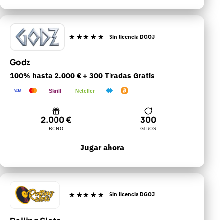
Sin licencia DGOJ
Godz
100% hasta 2.000 € + 300 Tiradas Gratis
Skrill
Neteller
Visa
Mastercard
Skrill
Neteller
Paysafecard
Bitcoin
2.000 €
300
BONO
GIROS
Jugar ahora
Sin licencia DGOJ