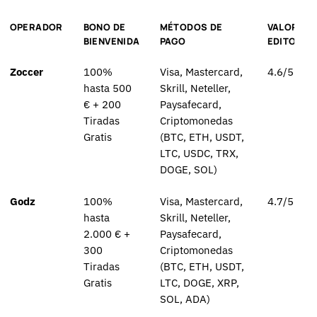
OPERADOR
BONO DE
MÉTODOS DE
VALORACI
BIENVENIDA
PAGO
EDITORIA
Zoccer
100%
Visa, Mastercard,
4.6/5
hasta 500
Skrill, Neteller,
€ + 200
Paysafecard,
Tiradas
Criptomonedas
Gratis
(BTC, ETH, USDT,
LTC, USDC, TRX,
DOGE, SOL)
Godz
100%
Visa, Mastercard,
4.7/5
hasta
Skrill, Neteller,
2.000 € +
Paysafecard,
300
Criptomonedas
Tiradas
(BTC, ETH, USDT,
Gratis
LTC, DOGE, XRP,
SOL, ADA)