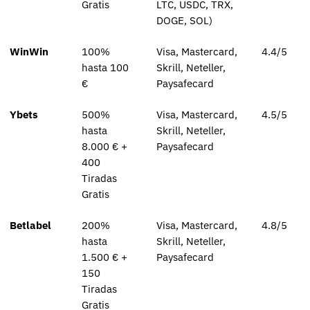
Gratis
LTC, USDC, TRX,
DOGE, SOL)
WinWin
100%
Visa, Mastercard,
4.4/5
hasta 100
Skrill, Neteller,
€
Paysafecard
Ybets
500%
Visa, Mastercard,
4.5/5
hasta
Skrill, Neteller,
8.000 € +
Paysafecard
400
Tiradas
Gratis
Betlabel
200%
Visa, Mastercard,
4.8/5
hasta
Skrill, Neteller,
1.500 € +
Paysafecard
150
Tiradas
Gratis