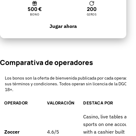
500 €
200
BONO
GIROS
Jugar ahora
Comparativa de operadores
Los bonos son la oferta de bienvenida publicada por cada operador y 
sus términos y condiciones. Todos operan sin licencia de la DGOJ. Enl
18+.
OPERADOR
VALORACIÓN
DESTACA POR
Casino, live tables and
sports on one account,
Zoccer
4.6/5
with a cashier built