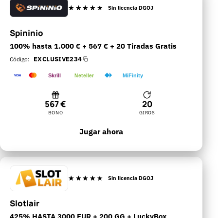
Sin licencia DGOJ
Spininio
100% hasta 1.000 € + 567 € + 20 Tiradas Gratis
Código:
EXCLUSIVE234
Skrill
Neteller
MiFinity
Visa
Mastercard
Skrill
Neteller
Paysafecard
MiFinity
567 €
20
BONO
GIROS
Jugar ahora
Sin licencia DGOJ
Slotlair
425% HASTA 3000 EUR + 200 GG + LuckyBox