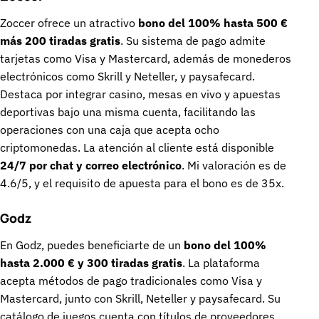
Zoccer ofrece un atractivo
bono del 100% hasta 500 €
más 200 tiradas gratis
. Su sistema de pago admite
tarjetas como Visa y Mastercard, además de monederos
electrónicos como Skrill y Neteller, y paysafecard.
Destaca por integrar casino, mesas en vivo y apuestas
deportivas bajo una misma cuenta, facilitando las
operaciones con una caja que acepta ocho
criptomonedas. La atención al cliente está disponible
24/7 por chat y correo electrónico
. Mi valoración es de
4.6/5, y el requisito de apuesta para el bono es de 35x.
Godz
En Godz, puedes beneficiarte de un
bono del 100%
hasta 2.000 € y 300 tiradas gratis
. La plataforma
acepta métodos de pago tradicionales como Visa y
Mastercard, junto con Skrill, Neteller y paysafecard. Su
catálogo de juegos cuenta con títulos de proveedores