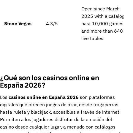
Open since March
2025 with a catalogue
Stone Vegas
4.3/5
past 10,000 games
and more than 640
live tables.
¿Qué son los casinos online en
España 2026?
Los
casinos online en España 2026
son plataformas
digitales que ofrecen juegos de azar, desde tragaperras
hasta ruleta y blackjack, accesibles a través de internet.
Permiten a los jugadores disfrutar de la emoción del
casino desde cualquier lugar, a menudo con catálogos