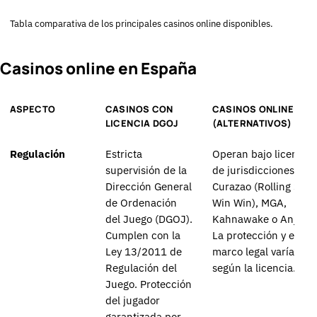
Tabla comparativa de los principales casinos online disponibles.
Casinos online en España
ASPECTO
CASINOS CON
CASINOS ONLINE
LICENCIA DGOJ
(ALTERNATIVOS)
Regulación
Estricta
Operan bajo licencias
supervisión de la
de jurisdicciones co
Dirección General
Curazao (Rolling Slots
de Ordenación
Win Win), MGA,
del Juego (DGOJ).
Kahnawake o Anjoua
Cumplen con la
La protección y el
Ley 13/2011 de
marco legal varían
Regulación del
según la licencia.
Juego. Protección
del jugador
garantizada por