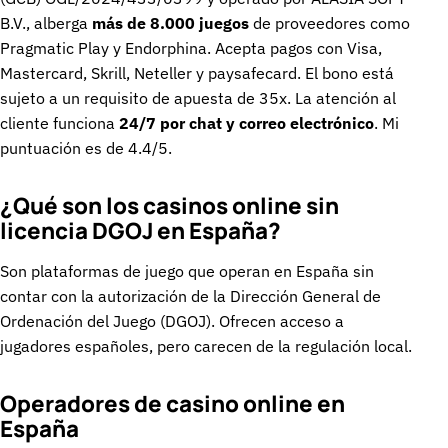
B.V., alberga
más de 8.000 juegos
de proveedores como
Pragmatic Play y Endorphina. Acepta pagos con Visa,
Mastercard, Skrill, Neteller y paysafecard. El bono está
sujeto a un requisito de apuesta de 35x. La atención al
cliente funciona
24/7 por chat y correo electrónico
. Mi
puntuación es de 4.4/5.
¿Qué son los casinos online sin
licencia DGOJ en España?
Son plataformas de juego que operan en España sin
contar con la autorización de la Dirección General de
Ordenación del Juego (DGOJ). Ofrecen acceso a
jugadores españoles, pero carecen de la regulación local.
Operadores de casino online en
España