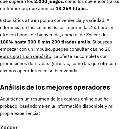
que superan los
2.000 juegos
, como los que encontrarás
en Immerion, que anuncia
13.269 títulos
.
Estos sitios atraen por su conveniencia y variedad. A
diferencia de los casinos físicos, operan las 24 horas y
ofrecen bonos de bienvenida, como el de Zoccer del
100% hasta 500 € más 200 tiradas gratis
. Si buscas
empezar con un impulso, puedes consultar
casino 20
euros gratis sin depósito
. La oferta se completa con
promociones de tiradas gratuitas, como las que ofrecen
algunos operadores en su bienvenida.
Análisis de los mejores operadores
Aquí tienes un resumen de los casinos online que he
probado, basándome en la información disponible y mi
propia experiencia:
Zoccer