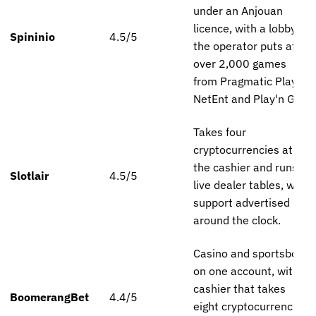
under an Anjouan
licence, with a lobby
Spininio
4.5/5
the operator puts at
over 2,000 games
from Pragmatic Play,
NetEnt and Play'n GO.
Takes four
cryptocurrencies at
the cashier and runs
Slotlair
4.5/5
live dealer tables, with
support advertised
around the clock.
Casino and sportsbook
on one account, with a
cashier that takes
BoomerangBet
4.4/5
eight cryptocurrencies