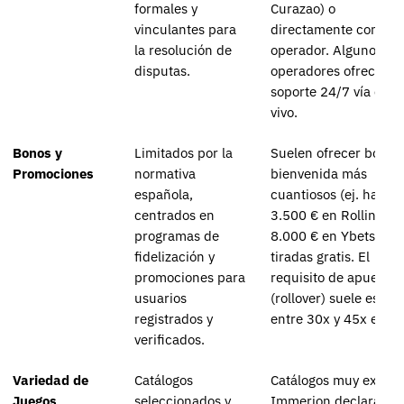
formales y
Curazao) o
vinculantes para
directamente con el
la resolución de
operador. Algunos
disputas.
operadores ofrecen
soporte 24/7 vía chat
vivo.
Bonos y
Limitados por la
Suelen ofrecer bonos
Promociones
normativa
bienvenida más
española,
cuantiosos (ej. hasta
centrados en
3.500 € en Rolling Slo
programas de
8.000 € en Ybets) y
fidelización y
tiradas gratis. El
promociones para
requisito de apuesta
usuarios
(rollover) suele estar
registrados y
entre 30x y 45x el bo
verificados.
Variedad de
Catálogos
Catálogos muy extens
Juegos
seleccionados y
Immerion declara