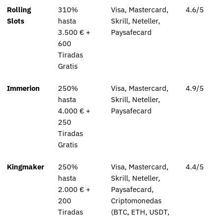
Rolling
310%
Visa, Mastercard,
4.6/5
Slots
hasta
Skrill, Neteller,
3.500 € +
Paysafecard
600
Tiradas
Gratis
Immerion
250%
Visa, Mastercard,
4.9/5
hasta
Skrill, Neteller,
4.000 € +
Paysafecard
250
Tiradas
Gratis
Kingmaker
250%
Visa, Mastercard,
4.4/5
hasta
Skrill, Neteller,
2.000 € +
Paysafecard,
200
Criptomonedas
Tiradas
(BTC, ETH, USDT,