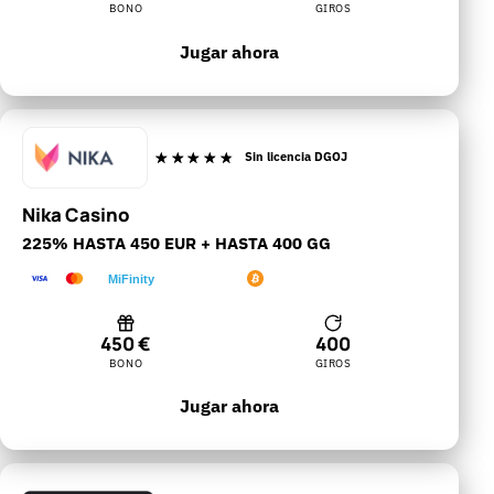
BONO
GIROS
Jugar ahora
Sin licencia DGOJ
Nika Casino
225% HASTA 450 EUR + HASTA 400 GG
MiFinity
Visa
Mastercard
MiFinity
Apple Pay
Google Pay
Bitcoin
450 €
400
BONO
GIROS
Jugar ahora