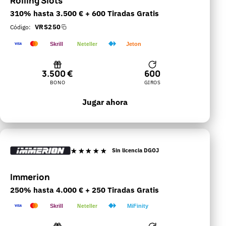
Rolling Slots
310% hasta 3.500 € + 600 Tiradas Gratis
Código:
VRS250
Skrill
Neteller
Jeton
Visa
Mastercard
Skrill
Neteller
Paysafecard
Jeton
3.500 €
600
BONO
GIROS
Jugar ahora
Sin licencia DGOJ
Immerion
250% hasta 4.000 € + 250 Tiradas Gratis
Skrill
Neteller
MiFinity
Visa
Mastercard
Skrill
Neteller
Paysafecard
MiFinity