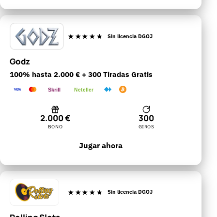
Sin licencia DGOJ
Godz
100% hasta 2.000 € + 300 Tiradas Gratis
Skrill
Neteller
Visa
Mastercard
Skrill
Neteller
Paysafecard
Bitcoin
2.000 €
300
BONO
GIROS
Jugar ahora
Sin licencia DGOJ