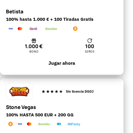
Betista
100% hasta 1.000 € + 100 Tiradas Gratis
Skrill
Neteller
Visa
Mastercard
Skrill
Neteller
Apple Pay
Bitcoin
1.000 €
100
BONO
GIROS
Jugar ahora
Sin licencia DGOJ
Stone Vegas
100% HASTA 500 EUR + 200 GG
Neteller
MiFinity
Bitcoin
Visa
Mastercard
Neteller
Paysafecard
MiFinity