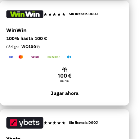
Sin licencia DGOJ
WinWin
100% hasta 100 €
Código:
WC100
Skrill
Neteller
Visa
Mastercard
Skrill
Neteller
Paysafecard
Apple Pay
100 €
BONO
Jugar ahora
Sin licencia DGOJ
Ybets