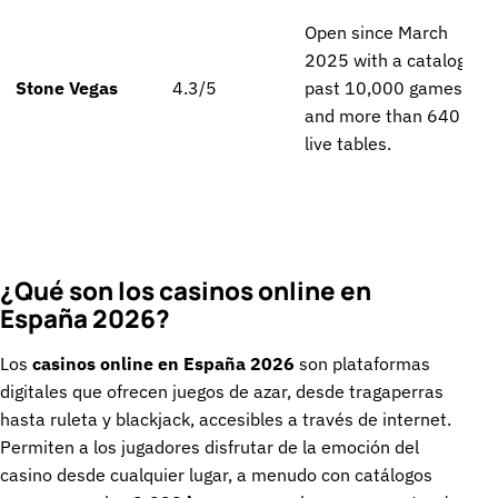
Open since March
2025 with a catalogue
Stone Vegas
4.3/5
past 10,000 games
and more than 640
live tables.
¿Qué son los casinos online en
España 2026?
Los
casinos online en España 2026
son plataformas
digitales que ofrecen juegos de azar, desde tragaperras
hasta ruleta y blackjack, accesibles a través de internet.
Permiten a los jugadores disfrutar de la emoción del
casino desde cualquier lugar, a menudo con catálogos