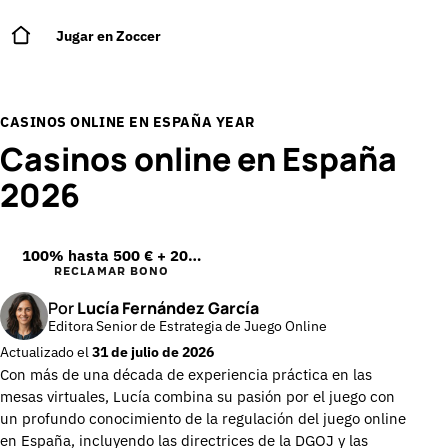
Jugar en Zoccer
CASINOS ONLINE EN ESPAÑA YEAR
Casinos online en España
2026
100% hasta 500 € + 200 Tiradas Gratis
RECLAMAR BONO
Por
Lucía Fernández García
Editora Senior de Estrategia de Juego Online
Actualizado el
31 de julio de 2026
Con más de una década de experiencia práctica en las
mesas virtuales, Lucía combina su pasión por el juego con
un profundo conocimiento de la regulación del juego online
en España, incluyendo las directrices de la DGOJ y las