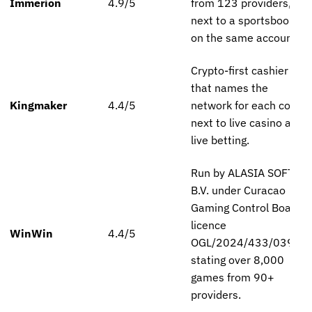
Immerion
4.9/5
from 123 providers,
next to a sportsbook
on the same account.
Crypto-first cashier
that names the
Kingmaker
4.4/5
network for each coin,
next to live casino and
live betting.
Run by ALASIA SOFT
B.V. under Curacao
Gaming Control Board
licence
WinWin
4.4/5
OGL/2024/433/0399,
stating over 8,000
games from 90+
providers.