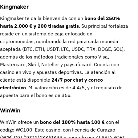
Kingmaker
Kingmaker te da la bienvenida con un
bono del 250%
hasta 2.000 € y 200 tiradas gratis
. Su principal fortaleza
reside en un sistema de caja enfocado en
criptomonedas, nombrando la red para cada moneda
aceptada (BTC, ETH, USDT, LTC, USDC, TRX, DOGE, SOL),
además de los métodos tradicionales como Visa,
Mastercard, Skrill, Neteller y paysafecard. Cuenta con
casino en vivo y apuestas deportivas. La atención al
cliente está disponible
24/7 por chat y correo
electrónico
. Mi valoración es de 4.4/5, y el requisito de
apuesta para el bono es de 35x.
WinWin
WinWin ofrece un
bono del 100% hasta 100 €
con el
código WC100. Este casino, con licencia de Curazao
(GCB) OGL/2024/433/0399 y operado por ALASIA SOFT