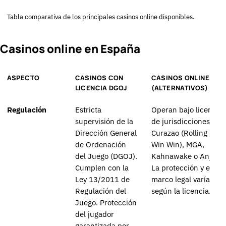
Tabla comparativa de los principales casinos online disponibles.
Casinos online en España
ASPECTO
CASINOS CON
CASINOS ONLINE
LICENCIA DGOJ
(ALTERNATIVOS)
Regulación
Estricta
Operan bajo licencias
supervisión de la
de jurisdicciones co
Dirección General
Curazao (Rolling Slots
de Ordenación
Win Win), MGA,
del Juego (DGOJ).
Kahnawake o Anjoua
Cumplen con la
La protección y el
Ley 13/2011 de
marco legal varían
Regulación del
según la licencia.
Juego. Protección
del jugador
garantizada por