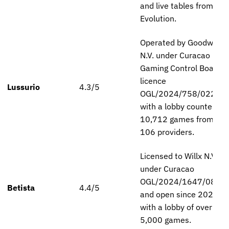
and live tables from
Evolution.
Operated by Goodwin
N.V. under Curacao
Gaming Control Board
licence
Lussurio
4.3/5
OGL/2024/758/0228,
with a lobby counter of
10,712 games from
106 providers.
Licensed to Willx N.V.
under Curacao
OGL/2024/1647/0892
Betista
4.4/5
and open since 2025,
with a lobby of over
5,000 games.