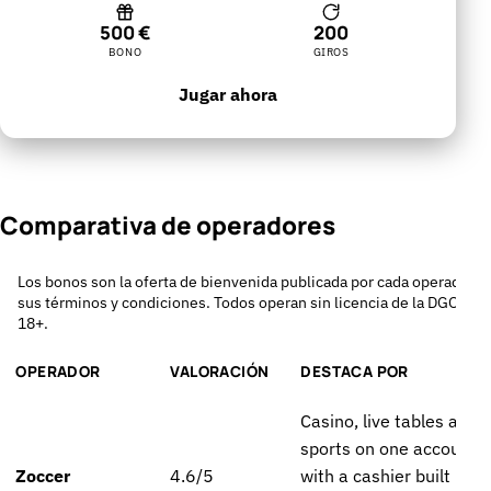
500 €
200
BONO
GIROS
Jugar ahora
Comparativa de operadores
Los bonos son la oferta de bienvenida publicada por cada operador y 
sus términos y condiciones. Todos operan sin licencia de la DGOJ. Enl
18+.
OPERADOR
VALORACIÓN
DESTACA POR
Casino, live tables and
sports on one account,
Zoccer
4.6/5
with a cashier built