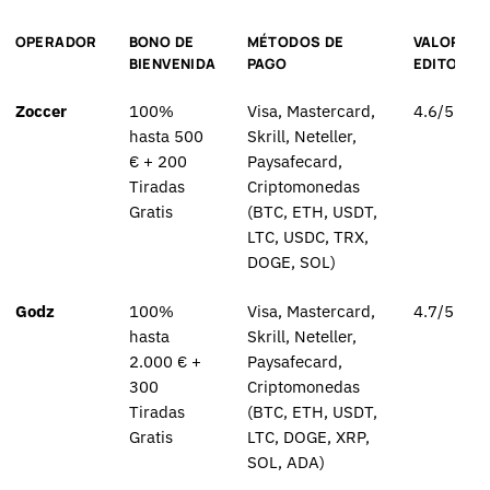
OPERADOR
BONO DE
MÉTODOS DE
VALORACI
BIENVENIDA
PAGO
EDITORIA
Zoccer
100%
Visa, Mastercard,
4.6/5
hasta 500
Skrill, Neteller,
€ + 200
Paysafecard,
Tiradas
Criptomonedas
Gratis
(BTC, ETH, USDT,
LTC, USDC, TRX,
DOGE, SOL)
Godz
100%
Visa, Mastercard,
4.7/5
hasta
Skrill, Neteller,
2.000 € +
Paysafecard,
300
Criptomonedas
Tiradas
(BTC, ETH, USDT,
Gratis
LTC, DOGE, XRP,
SOL, ADA)