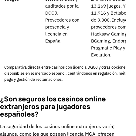
auditados por la
13.269 juegos, Ybets
DGOJ.
11.916 y Betlabel má
Proveedores con
de 9.000. Incluyen
presencia y
proveedores como
licencia en
Hacksaw Gaming,
España.
BGaming, Endorphina
Pragmatic Play y
Evolution.
Comparativa directa entre casinos con licencia DGOJ y otras opciones
disponibles en el mercado español, centrándonos en regulación, métodos 
pago y gestión de reclamaciones.
¿Son seguros los casinos online
extranjeros para jugadores
españoles?
La seguridad de los casinos online extranjeros varía;
algunos, como los que poseen licencia MGA, ofrecen