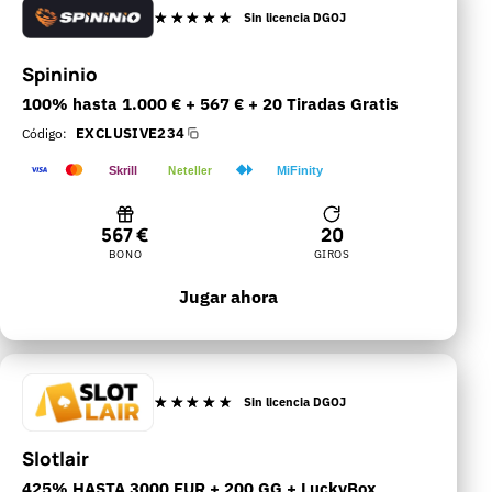
Sin licencia DGOJ
Spininio
100% hasta 1.000 € + 567 € + 20 Tiradas Gratis
Código:
EXCLUSIVE234
Skrill
Neteller
MiFinity
Visa
Mastercard
Skrill
Neteller
Paysafecard
MiFinity
567 €
20
BONO
GIROS
Jugar ahora
Sin licencia DGOJ
Slotlair
425% HASTA 3000 EUR + 200 GG + LuckyBox