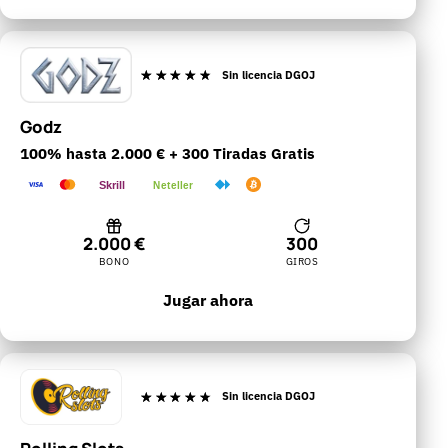
Sin licencia DGOJ
Godz
100% hasta 2.000 € + 300 Tiradas Gratis
Skrill
Neteller
Visa
Mastercard
Skrill
Neteller
Paysafecard
Bitcoin
2.000 €
300
BONO
GIROS
Jugar ahora
Sin licencia DGOJ