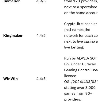
Immerion
4.9/5
from 123 providers,
next to a sportsbook
on the same account.
Crypto-first cashier
that names the
Kingmaker
4.4/5
network for each coin,
next to live casino and
live betting.
Run by ALASIA SOFT
B.V. under Curacao
Gaming Control Board
licence
WinWin
4.4/5
OGL/2024/433/0399,
stating over 8,000
games from 90+
providers.