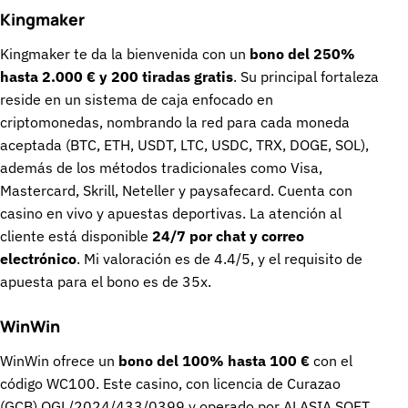
Kingmaker
Kingmaker te da la bienvenida con un
bono del 250%
hasta 2.000 € y 200 tiradas gratis
. Su principal fortaleza
reside en un sistema de caja enfocado en
criptomonedas, nombrando la red para cada moneda
aceptada (BTC, ETH, USDT, LTC, USDC, TRX, DOGE, SOL),
además de los métodos tradicionales como Visa,
Mastercard, Skrill, Neteller y paysafecard. Cuenta con
casino en vivo y apuestas deportivas. La atención al
cliente está disponible
24/7 por chat y correo
electrónico
. Mi valoración es de 4.4/5, y el requisito de
apuesta para el bono es de 35x.
WinWin
WinWin ofrece un
bono del 100% hasta 100 €
con el
código WC100. Este casino, con licencia de Curazao
(GCB) OGL/2024/433/0399 y operado por ALASIA SOFT