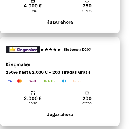
4.000 €
250
BONO
GIROS
Jugar ahora
Sin licencia DGOJ
Kingmaker
250% hasta 2.000 € + 200 Tiradas Gratis
Skrill
Neteller
Jeton
Visa
Mastercard
Skrill
Neteller
Paysafecard
Jeton
2.000 €
200
BONO
GIROS
Jugar ahora