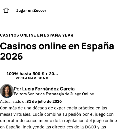
Jugar en Zoccer
CASINOS ONLINE EN ESPAÑA YEAR
Casinos online en España
2026
100% hasta 500 € + 200 Tiradas Gratis
RECLAMAR BONO
Por
Lucía Fernández García
Editora Senior de Estrategia de Juego Online
Actualizado el
31 de julio de 2026
Con más de una década de experiencia práctica en las
mesas virtuales, Lucía combina su pasión por el juego con
un profundo conocimiento de la regulación del juego online
en España, incluyendo las directrices de la DGOJ y las