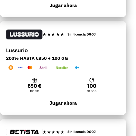
Jugar ahora
Sin licencia DGOJ
Lussurio
200% HASTA €850 + 100 GG
Skrill
Neteller
Bitcoin
Visa
Mastercard
Skrill
Neteller
Paysafecard
850 €
100
BONO
GIROS
Jugar ahora
Sin licencia DGOJ