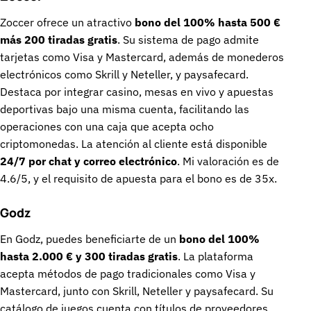
Zoccer ofrece un atractivo
bono del 100% hasta 500 €
más 200 tiradas gratis
. Su sistema de pago admite
tarjetas como Visa y Mastercard, además de monederos
electrónicos como Skrill y Neteller, y paysafecard.
Destaca por integrar casino, mesas en vivo y apuestas
deportivas bajo una misma cuenta, facilitando las
operaciones con una caja que acepta ocho
criptomonedas. La atención al cliente está disponible
24/7 por chat y correo electrónico
. Mi valoración es de
4.6/5, y el requisito de apuesta para el bono es de 35x.
Godz
En Godz, puedes beneficiarte de un
bono del 100%
hasta 2.000 € y 300 tiradas gratis
. La plataforma
acepta métodos de pago tradicionales como Visa y
Mastercard, junto con Skrill, Neteller y paysafecard. Su
catálogo de juegos cuenta con títulos de proveedores