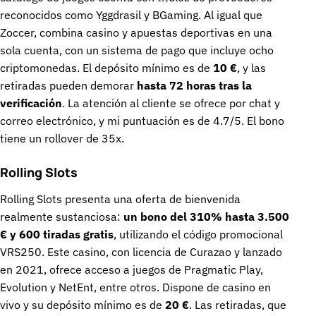
reconocidos como Yggdrasil y BGaming. Al igual que
Zoccer, combina casino y apuestas deportivas en una
sola cuenta, con un sistema de pago que incluye ocho
criptomonedas. El depósito mínimo es de
10 €
, y las
retiradas pueden demorar
hasta 72 horas tras la
verificación
. La atención al cliente se ofrece por chat y
correo electrónico, y mi puntuación es de 4.7/5. El bono
tiene un rollover de 35x.
Rolling Slots
Rolling Slots presenta una oferta de bienvenida
realmente sustanciosa:
un bono del 310% hasta 3.500
€ y 600 tiradas gratis
, utilizando el código promocional
VRS250. Este casino, con licencia de Curazao y lanzado
en 2021, ofrece acceso a juegos de Pragmatic Play,
Evolution y NetEnt, entre otros. Dispone de casino en
vivo y su depósito mínimo es de
20 €
. Las retiradas, que