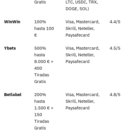
Gratis
LTC, USDC, TRX,
DOGE, SOL)
WinWin
100%
Visa, Mastercard,
4.4/5
hasta 100
Skrill, Neteller,
€
Paysafecard
Ybets
500%
Visa, Mastercard,
4.5/5
hasta
Skrill, Neteller,
8.000 € +
Paysafecard
400
Tiradas
Gratis
Betlabel
200%
Visa, Mastercard,
4.8/5
hasta
Skrill, Neteller,
1.500 € +
Paysafecard
150
Tiradas
Gratis