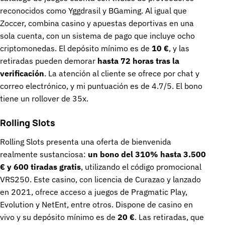
reconocidos como Yggdrasil y BGaming. Al igual que
Zoccer, combina casino y apuestas deportivas en una
sola cuenta, con un sistema de pago que incluye ocho
criptomonedas. El depósito mínimo es de
10 €
, y las
retiradas pueden demorar
hasta 72 horas tras la
verificación
. La atención al cliente se ofrece por chat y
correo electrónico, y mi puntuación es de 4.7/5. El bono
tiene un rollover de 35x.
Rolling Slots
Rolling Slots presenta una oferta de bienvenida
realmente sustanciosa:
un bono del 310% hasta 3.500
€ y 600 tiradas gratis
, utilizando el código promocional
VRS250. Este casino, con licencia de Curazao y lanzado
en 2021, ofrece acceso a juegos de Pragmatic Play,
Evolution y NetEnt, entre otros. Dispone de casino en
vivo y su depósito mínimo es de
20 €
. Las retiradas, que