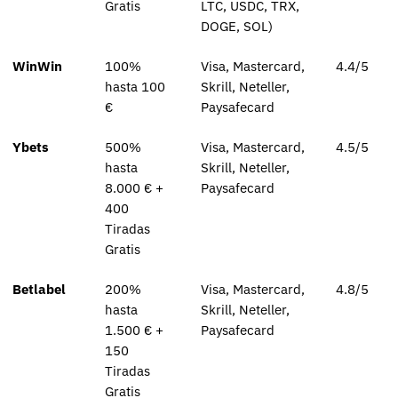
Gratis
LTC, USDC, TRX,
DOGE, SOL)
WinWin
100%
Visa, Mastercard,
4.4/5
hasta 100
Skrill, Neteller,
€
Paysafecard
Ybets
500%
Visa, Mastercard,
4.5/5
hasta
Skrill, Neteller,
8.000 € +
Paysafecard
400
Tiradas
Gratis
Betlabel
200%
Visa, Mastercard,
4.8/5
hasta
Skrill, Neteller,
1.500 € +
Paysafecard
150
Tiradas
Gratis