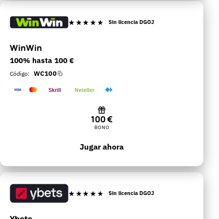
Sin licencia DGOJ
WinWin
100% hasta 100 €
Código:
WC100
Skrill
Neteller
Visa
Mastercard
Skrill
Neteller
Paysafecard
Apple Pay
100 €
BONO
Jugar ahora
Sin licencia DGOJ
Ybets