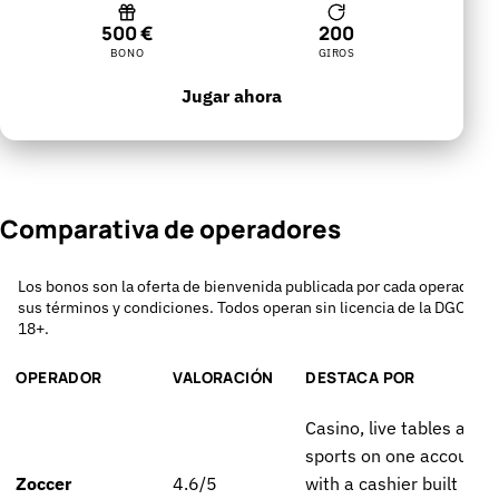
500 €
200
BONO
GIROS
Jugar ahora
Comparativa de operadores
Los bonos son la oferta de bienvenida publicada por cada operador y 
sus términos y condiciones. Todos operan sin licencia de la DGOJ. Enl
18+.
OPERADOR
VALORACIÓN
DESTACA POR
Casino, live tables and
sports on one account,
Zoccer
4.6/5
with a cashier built