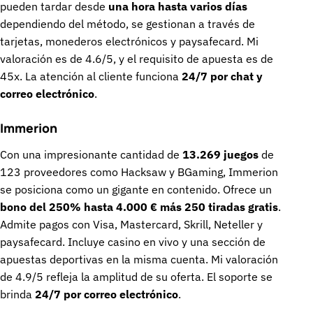
pueden tardar desde
una hora hasta varios días
dependiendo del método, se gestionan a través de
tarjetas, monederos electrónicos y paysafecard. Mi
valoración es de 4.6/5, y el requisito de apuesta es de
45x. La atención al cliente funciona
24/7 por chat y
correo electrónico
.
Immerion
Con una impresionante cantidad de
13.269 juegos
de
123 proveedores como Hacksaw y BGaming, Immerion
se posiciona como un gigante en contenido. Ofrece un
bono del 250% hasta 4.000 € más 250 tiradas gratis
.
Admite pagos con Visa, Mastercard, Skrill, Neteller y
paysafecard. Incluye casino en vivo y una sección de
apuestas deportivas en la misma cuenta. Mi valoración
de 4.9/5 refleja la amplitud de su oferta. El soporte se
brinda
24/7 por correo electrónico
.