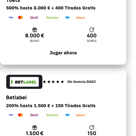
500% hasta 8.000 € + 400 Tiradas Gratis
Skrill
Neteller
Jeton
Visa
Mastercard
Skrill
Neteller
Paysafecard
Jeton
8.000 €
400
BONO
GIROS
Jugar ahora
Sin licencia DGOJ
Betlabel
200% hasta 1.500 € + 150 Tiradas Gratis
Skrill
Neteller
Jeton
Visa
Mastercard
Skrill
Neteller
Paysafecard
Jeton
1.500 €
150