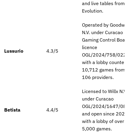
and live tables from
Evolution.
Operated by Goodwin
N.V. under Curacao
Gaming Control Board
licence
Lussurio
4.3/5
OGL/2024/758/0228,
with a lobby counter of
10,712 games from
106 providers.
Licensed to Willx N.V.
under Curacao
OGL/2024/1647/0892
Betista
4.4/5
and open since 2025,
with a lobby of over
5,000 games.