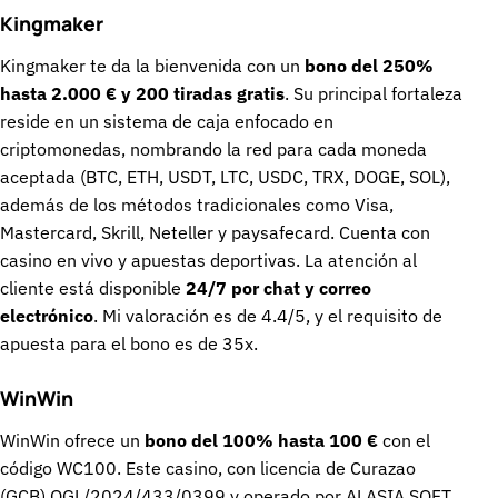
Kingmaker
Kingmaker te da la bienvenida con un
bono del 250%
hasta 2.000 € y 200 tiradas gratis
. Su principal fortaleza
reside en un sistema de caja enfocado en
criptomonedas, nombrando la red para cada moneda
aceptada (BTC, ETH, USDT, LTC, USDC, TRX, DOGE, SOL),
además de los métodos tradicionales como Visa,
Mastercard, Skrill, Neteller y paysafecard. Cuenta con
casino en vivo y apuestas deportivas. La atención al
cliente está disponible
24/7 por chat y correo
electrónico
. Mi valoración es de 4.4/5, y el requisito de
apuesta para el bono es de 35x.
WinWin
WinWin ofrece un
bono del 100% hasta 100 €
con el
código WC100. Este casino, con licencia de Curazao
(GCB) OGL/2024/433/0399 y operado por ALASIA SOFT