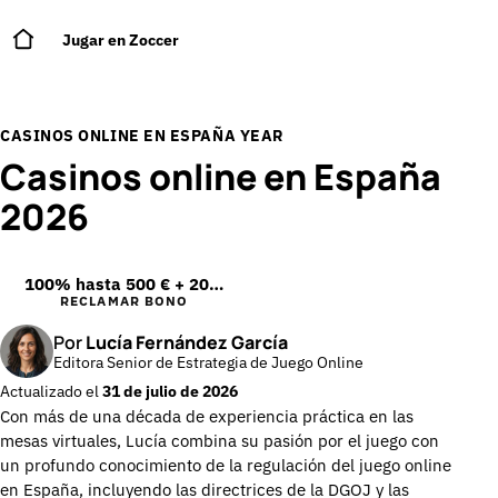
Jugar en Zoccer
CASINOS ONLINE EN ESPAÑA YEAR
Casinos online en España
2026
100% hasta 500 € + 200 Tiradas Gratis
RECLAMAR BONO
Por
Lucía Fernández García
Editora Senior de Estrategia de Juego Online
Actualizado el
31 de julio de 2026
Con más de una década de experiencia práctica en las
mesas virtuales, Lucía combina su pasión por el juego con
un profundo conocimiento de la regulación del juego online
en España, incluyendo las directrices de la DGOJ y las