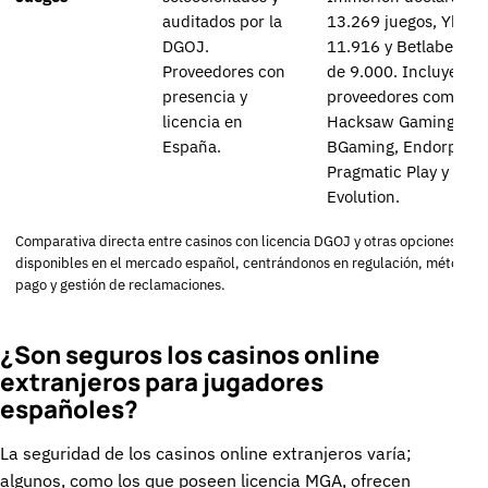
auditados por la
13.269 juegos, Ybets
DGOJ.
11.916 y Betlabel má
Proveedores con
de 9.000. Incluyen
presencia y
proveedores como
licencia en
Hacksaw Gaming,
España.
BGaming, Endorphina
Pragmatic Play y
Evolution.
Comparativa directa entre casinos con licencia DGOJ y otras opciones
disponibles en el mercado español, centrándonos en regulación, métodos 
pago y gestión de reclamaciones.
¿Son seguros los casinos online
extranjeros para jugadores
españoles?
La seguridad de los casinos online extranjeros varía;
algunos, como los que poseen licencia MGA, ofrecen