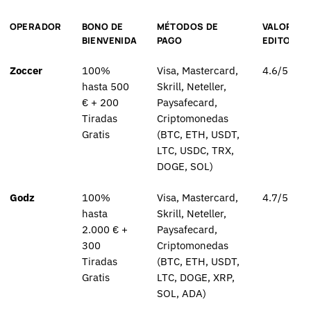
OPERADOR
BONO DE
MÉTODOS DE
VALORACI
BIENVENIDA
PAGO
EDITORIA
Zoccer
100%
Visa, Mastercard,
4.6/5
hasta 500
Skrill, Neteller,
€ + 200
Paysafecard,
Tiradas
Criptomonedas
Gratis
(BTC, ETH, USDT,
LTC, USDC, TRX,
DOGE, SOL)
Godz
100%
Visa, Mastercard,
4.7/5
hasta
Skrill, Neteller,
2.000 € +
Paysafecard,
300
Criptomonedas
Tiradas
(BTC, ETH, USDT,
Gratis
LTC, DOGE, XRP,
SOL, ADA)