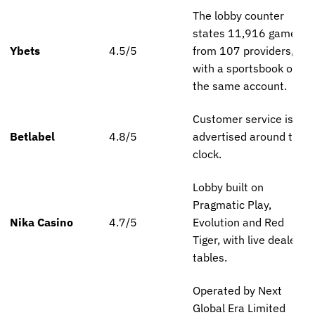
The lobby counter
states 11,916 games
Ybets
4.5/5
from 107 providers,
with a sportsbook on
the same account.
Customer service is
Betlabel
4.8/5
advertised around the
clock.
Lobby built on
Pragmatic Play,
Nika Casino
4.7/5
Evolution and Red
Tiger, with live dealer
tables.
Operated by Next
Global Era Limited