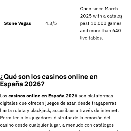
Open since March
2025 with a catalogue
Stone Vegas
4.3/5
past 10,000 games
and more than 640
live tables.
¿Qué son los casinos online en
España 2026?
Los
casinos online en España 2026
son plataformas
digitales que ofrecen juegos de azar, desde tragaperras
hasta ruleta y blackjack, accesibles a través de internet.
Permiten a los jugadores disfrutar de la emoción del
casino desde cualquier lugar, a menudo con catálogos