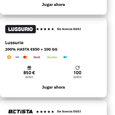
Jugar ahora
Sin licencia DGOJ
Lussurio
200% HASTA €850 + 100 GG
Skrill
Neteller
Bitcoin
Visa
Mastercard
Skrill
Neteller
Paysafecard
850 €
100
BONO
GIROS
Jugar ahora
Sin licencia DGOJ