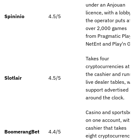
under an Anjouan
licence, with a lobby
Spininio
4.5/5
the operator puts at
over 2,000 games
from Pragmatic Play,
NetEnt and Play'n GO.
Takes four
cryptocurrencies at
the cashier and runs
Slotlair
4.5/5
live dealer tables, with
support advertised
around the clock.
Casino and sportsbook
on one account, with a
cashier that takes
BoomerangBet
4.4/5
eight cryptocurrencies