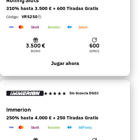
Rolling Slots
310% hasta 3.500 € + 600 Tiradas Gratis
Código:
VRS250
Skrill
Neteller
Jeton
Visa
Mastercard
Skrill
Neteller
Paysafecard
Jeton
3.500 €
600
BONO
GIROS
Jugar ahora
Sin licencia DGOJ
Immerion
250% hasta 4.000 € + 250 Tiradas Gratis
Skrill
Neteller
MiFinity
Visa
Mastercard
Skrill
Neteller
Paysafecard
MiFinity