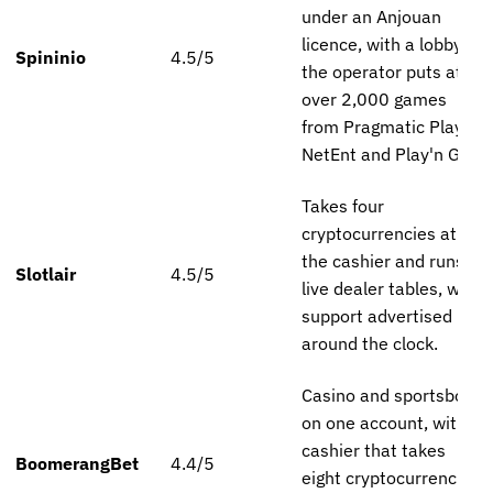
under an Anjouan
licence, with a lobby
Spininio
4.5/5
the operator puts at
over 2,000 games
from Pragmatic Play,
NetEnt and Play'n GO.
Takes four
cryptocurrencies at
the cashier and runs
Slotlair
4.5/5
live dealer tables, with
support advertised
around the clock.
Casino and sportsbook
on one account, with a
cashier that takes
BoomerangBet
4.4/5
eight cryptocurrencies