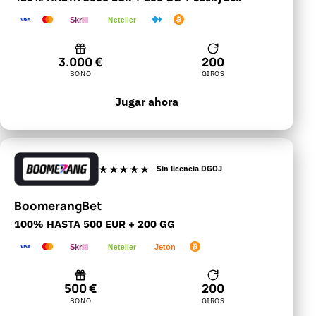
Skrill
Neteller
Visa
Mastercard
Skrill
Neteller
Paysafecard
Bitcoin
3.000 €
200
BONO
GIROS
Jugar ahora
Sin licencia DGOJ
BoomerangBet
100% HASTA 500 EUR + 200 GG
Skrill
Neteller
Jeton
Visa
Mastercard
Skrill
Neteller
Jeton
Bitcoin
500 €
200
BONO
GIROS