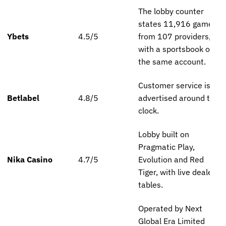
The lobby counter
states 11,916 games
Ybets
4.5/5
from 107 providers,
with a sportsbook on
the same account.
Customer service is
Betlabel
4.8/5
advertised around the
clock.
Lobby built on
Pragmatic Play,
Nika Casino
4.7/5
Evolution and Red
Tiger, with live dealer
tables.
Operated by Next
Global Era Limited