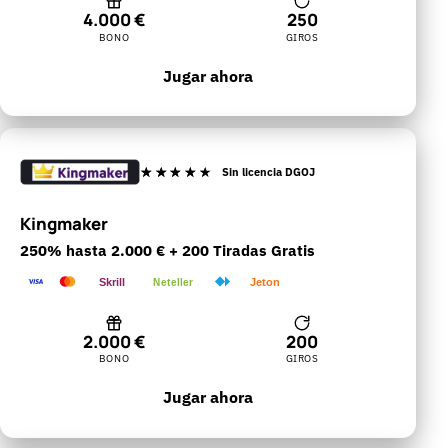
4.000 €
250
BONO
GIROS
Jugar ahora
Sin licencia DGOJ
Kingmaker
250% hasta 2.000 € + 200 Tiradas Gratis
Skrill
Neteller
Jeton
Visa
Mastercard
Skrill
Neteller
Paysafecard
Jeton
2.000 €
200
BONO
GIROS
Jugar ahora