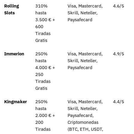
Rolling
310%
Visa, Mastercard,
4.6/5
Slots
hasta
Skrill, Neteller,
3.500 € +
Paysafecard
600
Tiradas
Gratis
Immerion
250%
Visa, Mastercard,
4.9/5
hasta
Skrill, Neteller,
4.000 € +
Paysafecard
250
Tiradas
Gratis
Kingmaker
250%
Visa, Mastercard,
4.4/5
hasta
Skrill, Neteller,
2.000 € +
Paysafecard,
200
Criptomonedas
Tiradas
(BTC, ETH, USDT,