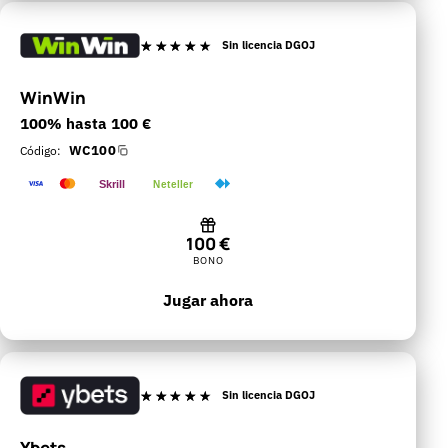
Sin licencia DGOJ
WinWin
100% hasta 100 €
Código:
WC100
Skrill
Neteller
Visa
Mastercard
Skrill
Neteller
Paysafecard
Apple Pay
100 €
BONO
Jugar ahora
Sin licencia DGOJ
Ybets