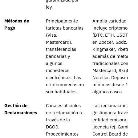
ley.
Métodos de
Principalmente
Amplia variedad que
Pago
tarjetas bancarias
incluye criptomoneda
(Visa,
(BTC, ETH, USDT, etc.
Mastercard),
en Zoccer, Godz,
transferencias
Kingmaker, Ybets,
bancarias y
además de métodos
algunos
tradicionales como Vi
monederos
Mastercard, Skrill y
electrónicos. Las
Neteller. Depósitos
criptomonedas no
mínimos desde 10 € 
son habituales.
algunos casos.
Gestión de
Canales oficiales
Las reclamaciones se
Reclamaciones
de reclamación a
gestionan a través de 
través de la
entidad emisora de la
DGOJ.
licencia (ej. Gaming
Procedimientos
Control Board de