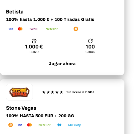
Betista
100% hasta 1.000 € + 100 Tiradas Gratis
Skrill
Neteller
Visa
Mastercard
Skrill
Neteller
Apple Pay
Bitcoin
1.000 €
100
BONO
GIROS
Jugar ahora
Sin licencia DGOJ
Stone Vegas
100% HASTA 500 EUR + 200 GG
Neteller
MiFinity
Bitcoin
Visa
Mastercard
Neteller
Paysafecard
MiFinity