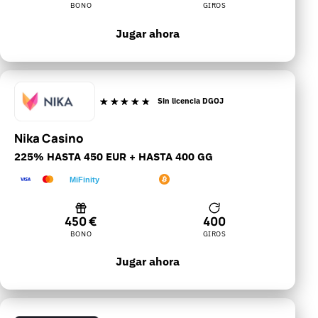
BONO
GIROS
Jugar ahora
Sin licencia DGOJ
Nika Casino
225% HASTA 450 EUR + HASTA 400 GG
MiFinity
Visa
Mastercard
MiFinity
Apple Pay
Google Pay
Bitcoin
450 €
400
BONO
GIROS
Jugar ahora