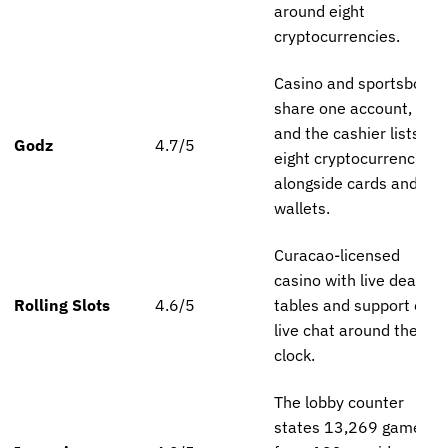
around eight
cryptocurrencies.
Casino and sportsbook
share one account,
and the cashier lists
Godz
4.7/5
eight cryptocurrencies
alongside cards and e-
wallets.
Curacao-licensed
casino with live dealer
Rolling Slots
4.6/5
tables and support on
live chat around the
clock.
The lobby counter
states 13,269 games