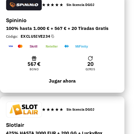
Sin licencia DGOJ
Spininio
100% hasta 1.000 € + 567 € + 20 Tiradas Gratis
Código:
EXCLUSIVE234
Skrill
Neteller
MiFinity
Visa
Mastercard
Skrill
Neteller
Paysafecard
MiFinity
567 €
20
BONO
GIROS
Jugar ahora
Sin licencia DGOJ
Slotlair
425% HASTA 3000 EUR + 200 GG + LuckyBox