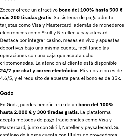
Zoccer ofrece un atractivo
bono del 100% hasta 500 €
más 200 tiradas gratis
. Su sistema de pago admite
tarjetas como Visa y Mastercard, además de monederos
electrónicos como Skrill y Neteller, y paysafecard.
Destaca por integrar casino, mesas en vivo y apuestas
deportivas bajo una misma cuenta, facilitando las
operaciones con una caja que acepta ocho
criptomonedas. La atención al cliente está disponible
24/7 por chat y correo electrónico
. Mi valoración es de
4.6/5, y el requisito de apuesta para el bono es de 35x.
Godz
En Godz, puedes beneficiarte de un
bono del 100%
hasta 2.000 € y 300 tiradas gratis
. La plataforma
acepta métodos de pago tradicionales como Visa y
Mastercard, junto con Skrill, Neteller y paysafecard. Su
catálogo de juegos cuenta con títulos de proveedores