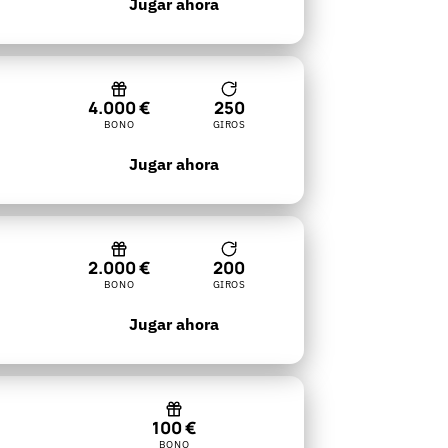
Jugar ahora
4.000 €
250
BONO
GIROS
Jugar ahora
2.000 €
200
BONO
GIROS
Jugar ahora
100 €
BONO