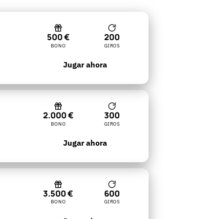
500 €
200
BONO
GIROS
Jugar ahora
2.000 €
300
BONO
GIROS
Jugar ahora
3.500 €
600
BONO
GIROS