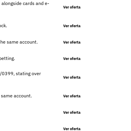
s alongside cards and e-
Ver oferta
ock.
Ver oferta
 the same account.
Ver oferta
betting.
Ver oferta
/0399, stating over
Ver oferta
e same account.
Ver oferta
Ver oferta
Ver oferta