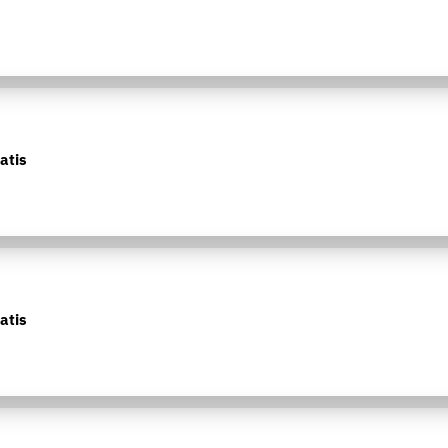
rd
 Pay
atis
rd
atis
rd