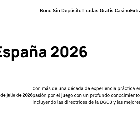
Bono Sin Depósito
Tiradas Gratis Casino
Extr
 España 2026
Con más de una década de experiencia práctica en
pasión por el juego con un profundo conocimiento 
 de julio de 2026
incluyendo las directrices de la DGOJ y las mejores