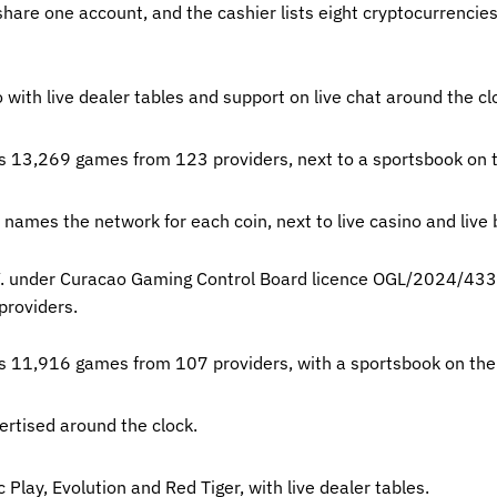
hare one account, and the cashier lists eight cryptocurrencie
with live dealer tables and support on live chat around the cl
es 13,269 games from 123 providers, next to a sportsbook on
t names the network for each coin, next to live casino and live 
. under Curacao Gaming Control Board licence OGL/2024/433
roviders.
es 11,916 games from 107 providers, with a sportsbook on th
ertised around the clock.
 Play, Evolution and Red Tiger, with live dealer tables.