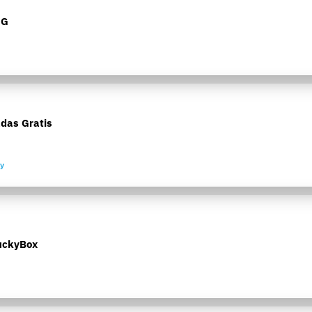
GG
adas Gratis
ty
rd
ty
uckyBox
rd
n