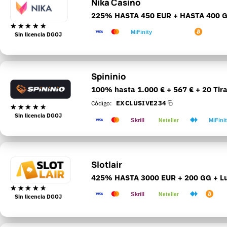
Nika Casino
225% HASTA 450 EUR + HASTA 400 
MiFinity
Sin licencia DGOJ
Visa
Mastercard
MiFinity
Apple Pay
Google Pay
Bitcoin
Spininio
100% hasta 1.000 € + 567 € + 20 Tir
Código:
EXCLUSIVE234
Sin licencia DGOJ
Skrill
Neteller
MiFini
Visa
Mastercard
Skrill
Neteller
Paysafeca
MiFini
Slotlair
425% HASTA 3000 EUR + 200 GG + L
Skrill
Neteller
Sin licencia DGOJ
Visa
Mastercard
Skrill
Neteller
Paysafeca
Bitcoi