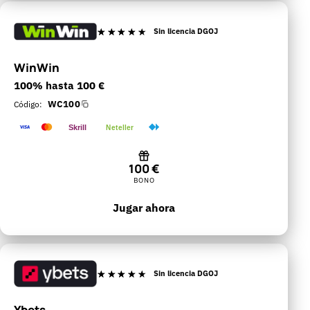
Sin licencia DGOJ
WinWin
100% hasta 100 €
Código:
WC100
Skrill
Neteller
Visa
Mastercard
Skrill
Neteller
Paysafecard
Apple Pay
100 €
BONO
Jugar ahora
Sin licencia DGOJ
Ybets