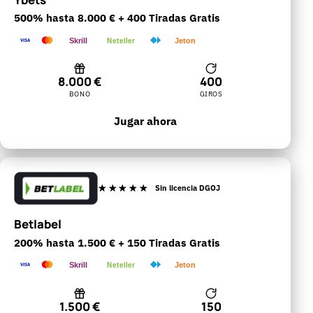
500% hasta 8.000 € + 400 Tiradas Gratis
Skrill
Neteller
Jeton
Visa
Mastercard
Skrill
Neteller
Paysafecard
Jeton
8.000 €
400
BONO
GIROS
Jugar ahora
Sin licencia DGOJ
Betlabel
200% hasta 1.500 € + 150 Tiradas Gratis
Skrill
Neteller
Jeton
Visa
Mastercard
Skrill
Neteller
Paysafecard
Jeton
1.500 €
150