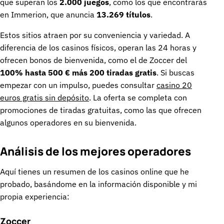
que superan los
2.000 juegos
, como los que encontrarás
en Immerion, que anuncia
13.269 títulos
.
Estos sitios atraen por su conveniencia y variedad. A
diferencia de los casinos físicos, operan las 24 horas y
ofrecen bonos de bienvenida, como el de Zoccer del
100% hasta 500 € más 200 tiradas gratis
. Si buscas
empezar con un impulso, puedes consultar
casino 20
euros gratis sin depósito
. La oferta se completa con
promociones de tiradas gratuitas, como las que ofrecen
algunos operadores en su bienvenida.
Análisis de los mejores operadores
Aquí tienes un resumen de los casinos online que he
probado, basándome en la información disponible y mi
propia experiencia:
Zoccer