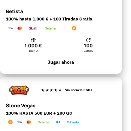
Betista
100% hasta 1.000 € + 100 Tiradas Gratis
Skrill
Neteller
Visa
Mastercard
Skrill
Neteller
Apple Pay
Bitcoin
1.000 €
100
BONO
GIROS
Jugar ahora
Sin licencia DGOJ
Stone Vegas
100% HASTA 500 EUR + 200 GG
Neteller
MiFinity
Bitcoin
Visa
Mastercard
Neteller
Paysafecard
MiFinity