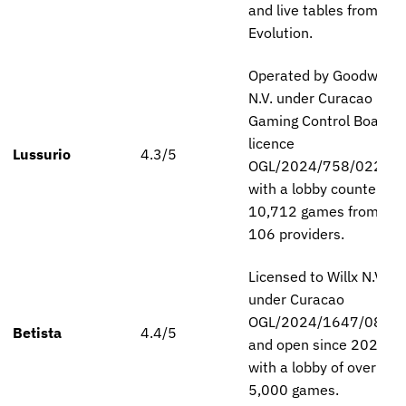
and live tables from
Evolution.
Operated by Goodwin
N.V. under Curacao
Gaming Control Board
licence
Lussurio
4.3/5
OGL/2024/758/0228,
with a lobby counter of
10,712 games from
106 providers.
Licensed to Willx N.V.
under Curacao
OGL/2024/1647/0892
Betista
4.4/5
and open since 2025,
with a lobby of over
5,000 games.