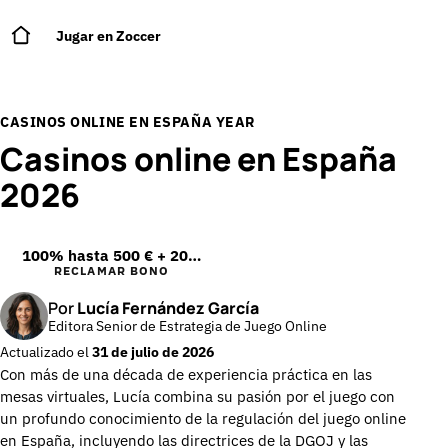
Jugar en Zoccer
CASINOS ONLINE EN ESPAÑA YEAR
Casinos online en España
2026
100% hasta 500 € + 200 Tiradas Gratis
RECLAMAR BONO
Por
Lucía Fernández García
Editora Senior de Estrategia de Juego Online
Actualizado el
31 de julio de 2026
Con más de una década de experiencia práctica en las
mesas virtuales, Lucía combina su pasión por el juego con
un profundo conocimiento de la regulación del juego online
en España, incluyendo las directrices de la DGOJ y las