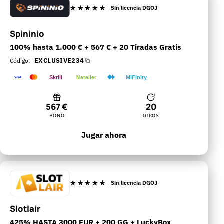
Sin licencia DGOJ
Spininio
100% hasta 1.000 € + 567 € + 20 Tiradas Gratis
Código:
EXCLUSIVE234
Skrill
Neteller
MiFinity
Visa
Mastercard
Skrill
Neteller
Paysafecard
MiFinity
567 €
20
BONO
GIROS
Jugar ahora
Sin licencia DGOJ
Slotlair
425% HASTA 3000 EUR + 200 GG + LuckyBox