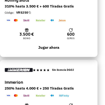
Rolling Slots
310% hasta 3.500 € + 600 Tiradas Gratis
Código:
VRS250
Skrill
Neteller
Jeton
Visa
Mastercard
Skrill
Neteller
Paysafecard
Jeton
3.500 €
600
BONO
GIROS
Jugar ahora
Sin licencia DGOJ
Immerion
250% hasta 4.000 € + 250 Tiradas Gratis
Skrill
Neteller
MiFinity
Visa
Mastercard
Skrill
Neteller
Paysafecard
MiFinity