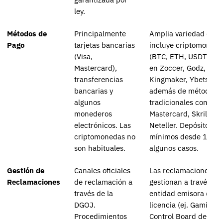
ley.
Métodos de
Principalmente
Amplia variedad que
Pago
tarjetas bancarias
incluye criptomoneda
(Visa,
(BTC, ETH, USDT, etc.
Mastercard),
en Zoccer, Godz,
transferencias
Kingmaker, Ybets,
bancarias y
además de métodos
algunos
tradicionales como Vi
monederos
Mastercard, Skrill y
electrónicos. Las
Neteller. Depósitos
criptomonedas no
mínimos desde 10 € 
son habituales.
algunos casos.
Gestión de
Canales oficiales
Las reclamaciones se
Reclamaciones
de reclamación a
gestionan a través de 
través de la
entidad emisora de la
DGOJ.
licencia (ej. Gaming
Procedimientos
Control Board de