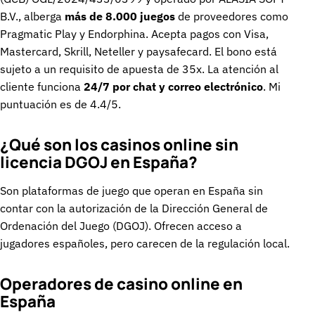
B.V., alberga
más de 8.000 juegos
de proveedores como
Pragmatic Play y Endorphina. Acepta pagos con Visa,
Mastercard, Skrill, Neteller y paysafecard. El bono está
sujeto a un requisito de apuesta de 35x. La atención al
cliente funciona
24/7 por chat y correo electrónico
. Mi
puntuación es de 4.4/5.
¿Qué son los casinos online sin
licencia DGOJ en España?
Son plataformas de juego que operan en España sin
contar con la autorización de la Dirección General de
Ordenación del Juego (DGOJ). Ofrecen acceso a
jugadores españoles, pero carecen de la regulación local.
Operadores de casino online en
España