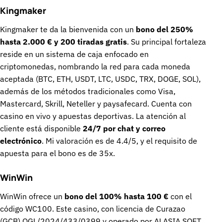
Kingmaker
Kingmaker te da la bienvenida con un
bono del 250%
hasta 2.000 € y 200 tiradas gratis
. Su principal fortaleza
reside en un sistema de caja enfocado en
criptomonedas, nombrando la red para cada moneda
aceptada (BTC, ETH, USDT, LTC, USDC, TRX, DOGE, SOL),
además de los métodos tradicionales como Visa,
Mastercard, Skrill, Neteller y paysafecard. Cuenta con
casino en vivo y apuestas deportivas. La atención al
cliente está disponible
24/7 por chat y correo
electrónico
. Mi valoración es de 4.4/5, y el requisito de
apuesta para el bono es de 35x.
WinWin
WinWin ofrece un
bono del 100% hasta 100 €
con el
código WC100. Este casino, con licencia de Curazao
(GCB) OGL/2024/433/0399 y operado por ALASIA SOFT