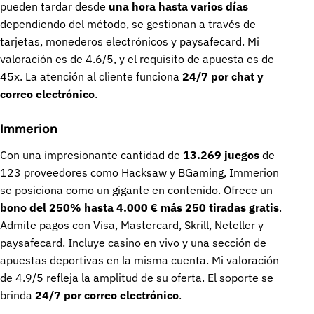
pueden tardar desde
una hora hasta varios días
dependiendo del método, se gestionan a través de
tarjetas, monederos electrónicos y paysafecard. Mi
valoración es de 4.6/5, y el requisito de apuesta es de
45x. La atención al cliente funciona
24/7 por chat y
correo electrónico
.
Immerion
Con una impresionante cantidad de
13.269 juegos
de
123 proveedores como Hacksaw y BGaming, Immerion
se posiciona como un gigante en contenido. Ofrece un
bono del 250% hasta 4.000 € más 250 tiradas gratis
.
Admite pagos con Visa, Mastercard, Skrill, Neteller y
paysafecard. Incluye casino en vivo y una sección de
apuestas deportivas en la misma cuenta. Mi valoración
de 4.9/5 refleja la amplitud de su oferta. El soporte se
brinda
24/7 por correo electrónico
.