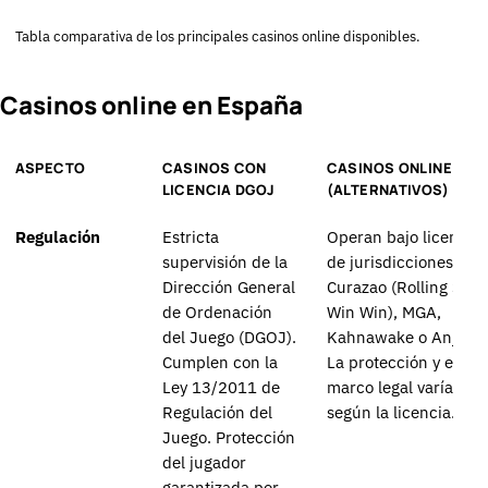
Tabla comparativa de los principales casinos online disponibles.
Casinos online en España
ASPECTO
CASINOS CON
CASINOS ONLINE
LICENCIA DGOJ
(ALTERNATIVOS)
Regulación
Estricta
Operan bajo licencias
supervisión de la
de jurisdicciones co
Dirección General
Curazao (Rolling Slots
de Ordenación
Win Win), MGA,
del Juego (DGOJ).
Kahnawake o Anjoua
Cumplen con la
La protección y el
Ley 13/2011 de
marco legal varían
Regulación del
según la licencia.
Juego. Protección
del jugador
garantizada por