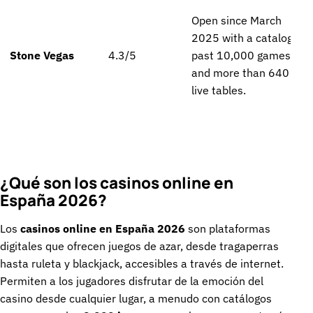
Open since March
2025 with a catalogue
Stone Vegas
4.3/5
past 10,000 games
and more than 640
live tables.
¿Qué son los casinos online en
España 2026?
Los
casinos online en España 2026
son plataformas
digitales que ofrecen juegos de azar, desde tragaperras
hasta ruleta y blackjack, accesibles a través de internet.
Permiten a los jugadores disfrutar de la emoción del
casino desde cualquier lugar, a menudo con catálogos