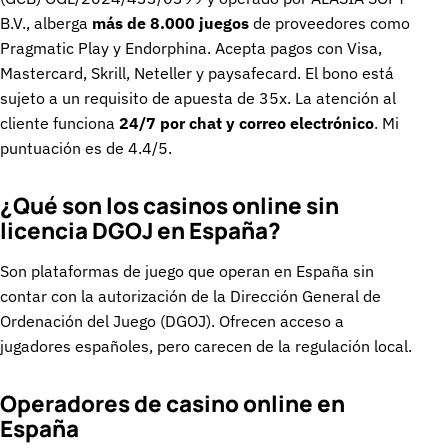
B.V., alberga
más de 8.000 juegos
de proveedores como
Pragmatic Play y Endorphina. Acepta pagos con Visa,
Mastercard, Skrill, Neteller y paysafecard. El bono está
sujeto a un requisito de apuesta de 35x. La atención al
cliente funciona
24/7 por chat y correo electrónico
. Mi
puntuación es de 4.4/5.
¿Qué son los casinos online sin
licencia DGOJ en España?
Son plataformas de juego que operan en España sin
contar con la autorización de la Dirección General de
Ordenación del Juego (DGOJ). Ofrecen acceso a
jugadores españoles, pero carecen de la regulación local.
Operadores de casino online en
España