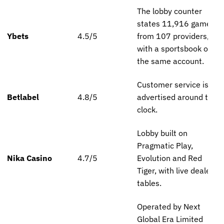
The lobby counter
states 11,916 games
Ybets
4.5/5
from 107 providers,
with a sportsbook on
the same account.
Customer service is
Betlabel
4.8/5
advertised around the
clock.
Lobby built on
Pragmatic Play,
Nika Casino
4.7/5
Evolution and Red
Tiger, with live dealer
tables.
Operated by Next
Global Era Limited