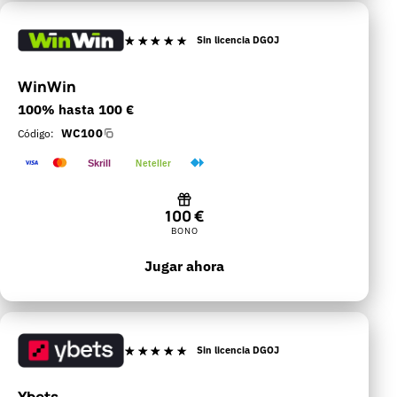
Sin licencia DGOJ
WinWin
100% hasta 100 €
Código:
WC100
Skrill
Neteller
Visa
Mastercard
Skrill
Neteller
Paysafecard
Apple Pay
100 €
BONO
Jugar ahora
Sin licencia DGOJ
Ybets