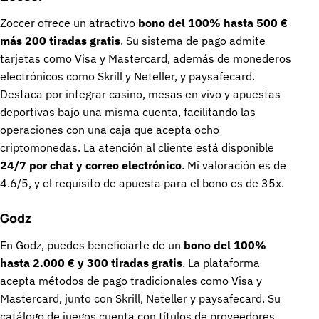
Zoccer ofrece un atractivo
bono del 100% hasta 500 €
más 200 tiradas gratis
. Su sistema de pago admite
tarjetas como Visa y Mastercard, además de monederos
electrónicos como Skrill y Neteller, y paysafecard.
Destaca por integrar casino, mesas en vivo y apuestas
deportivas bajo una misma cuenta, facilitando las
operaciones con una caja que acepta ocho
criptomonedas. La atención al cliente está disponible
24/7 por chat y correo electrónico
. Mi valoración es de
4.6/5, y el requisito de apuesta para el bono es de 35x.
Godz
En Godz, puedes beneficiarte de un
bono del 100%
hasta 2.000 € y 300 tiradas gratis
. La plataforma
acepta métodos de pago tradicionales como Visa y
Mastercard, junto con Skrill, Neteller y paysafecard. Su
catálogo de juegos cuenta con títulos de proveedores