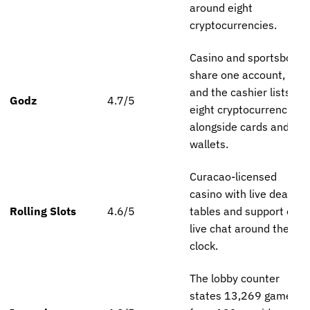
around eight
cryptocurrencies.
Casino and sportsbook
share one account,
and the cashier lists
Godz
4.7/5
eight cryptocurrencies
alongside cards and e-
wallets.
Curacao-licensed
casino with live dealer
Rolling Slots
4.6/5
tables and support on
live chat around the
clock.
The lobby counter
states 13,269 games