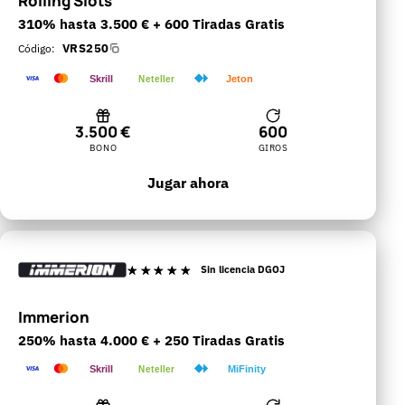
Rolling Slots
310% hasta 3.500 € + 600 Tiradas Gratis
Código:
VRS250
Skrill
Neteller
Jeton
Visa
Mastercard
Skrill
Neteller
Paysafecard
Jeton
3.500 €
600
BONO
GIROS
Jugar ahora
Sin licencia DGOJ
Immerion
250% hasta 4.000 € + 250 Tiradas Gratis
Skrill
Neteller
MiFinity
Visa
Mastercard
Skrill
Neteller
Paysafecard
MiFinity