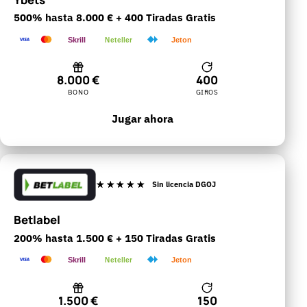
500% hasta 8.000 € + 400 Tiradas Gratis
Skrill
Neteller
Jeton
Visa
Mastercard
Skrill
Neteller
Paysafecard
Jeton
8.000 €
400
BONO
GIROS
Jugar ahora
Sin licencia DGOJ
Betlabel
200% hasta 1.500 € + 150 Tiradas Gratis
Skrill
Neteller
Jeton
Visa
Mastercard
Skrill
Neteller
Paysafecard
Jeton
1.500 €
150