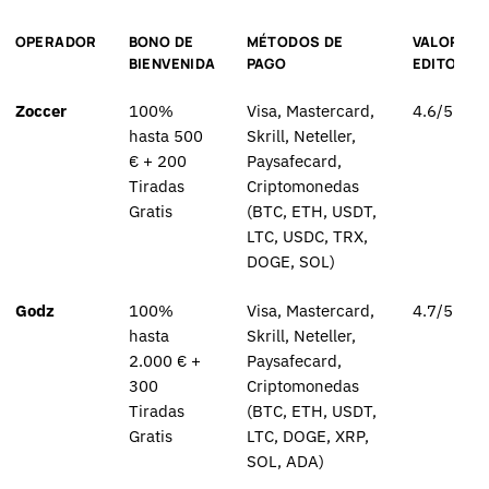
OPERADOR
BONO DE
MÉTODOS DE
VALORACI
BIENVENIDA
PAGO
EDITORIA
Zoccer
100%
Visa, Mastercard,
4.6/5
hasta 500
Skrill, Neteller,
€ + 200
Paysafecard,
Tiradas
Criptomonedas
Gratis
(BTC, ETH, USDT,
LTC, USDC, TRX,
DOGE, SOL)
Godz
100%
Visa, Mastercard,
4.7/5
hasta
Skrill, Neteller,
2.000 € +
Paysafecard,
300
Criptomonedas
Tiradas
(BTC, ETH, USDT,
Gratis
LTC, DOGE, XRP,
SOL, ADA)