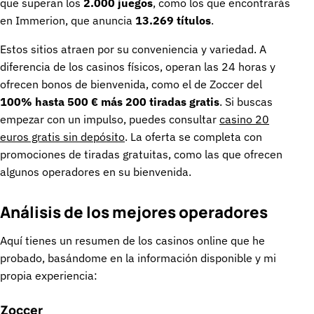
que superan los
2.000 juegos
, como los que encontrarás
en Immerion, que anuncia
13.269 títulos
.
Estos sitios atraen por su conveniencia y variedad. A
diferencia de los casinos físicos, operan las 24 horas y
ofrecen bonos de bienvenida, como el de Zoccer del
100% hasta 500 € más 200 tiradas gratis
. Si buscas
empezar con un impulso, puedes consultar
casino 20
euros gratis sin depósito
. La oferta se completa con
promociones de tiradas gratuitas, como las que ofrecen
algunos operadores en su bienvenida.
Análisis de los mejores operadores
Aquí tienes un resumen de los casinos online que he
probado, basándome en la información disponible y mi
propia experiencia:
Zoccer