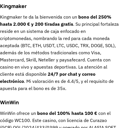
Kingmaker
Kingmaker te da la bienvenida con un
bono del 250%
hasta 2.000 € y 200 tiradas gratis
. Su principal fortaleza
reside en un sistema de caja enfocado en
criptomonedas, nombrando la red para cada moneda
aceptada (BTC, ETH, USDT, LTC, USDC, TRX, DOGE, SOL),
además de los métodos tradicionales como Visa,
Mastercard, Skrill, Neteller y paysafecard. Cuenta con
casino en vivo y apuestas deportivas. La atención al
cliente está disponible
24/7 por chat y correo
electrónico
. Mi valoración es de 4.4/5, y el requisito de
apuesta para el bono es de 35x.
WinWin
WinWin ofrece un
bono del 100% hasta 100 €
con el
código WC100. Este casino, con licencia de Curazao
(GCB) OGL/2024/433/0399 y operado por ALASIA SOFT