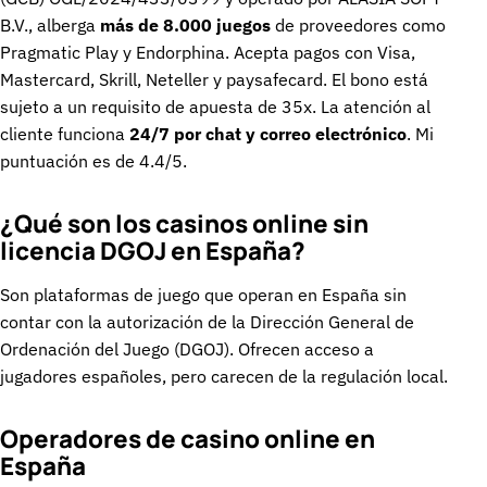
B.V., alberga
más de 8.000 juegos
de proveedores como
Pragmatic Play y Endorphina. Acepta pagos con Visa,
Mastercard, Skrill, Neteller y paysafecard. El bono está
sujeto a un requisito de apuesta de 35x. La atención al
cliente funciona
24/7 por chat y correo electrónico
. Mi
puntuación es de 4.4/5.
¿Qué son los casinos online sin
licencia DGOJ en España?
Son plataformas de juego que operan en España sin
contar con la autorización de la Dirección General de
Ordenación del Juego (DGOJ). Ofrecen acceso a
jugadores españoles, pero carecen de la regulación local.
Operadores de casino online en
España