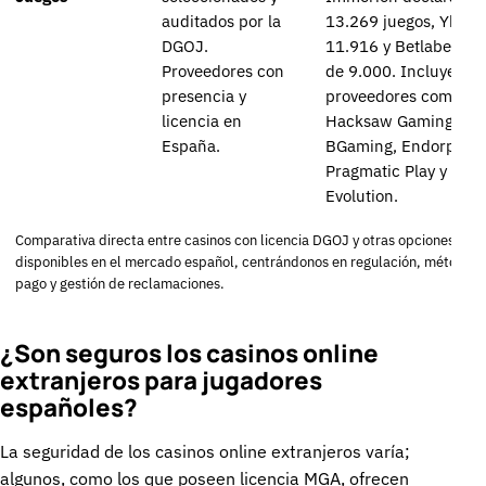
auditados por la
13.269 juegos, Ybets
DGOJ.
11.916 y Betlabel má
Proveedores con
de 9.000. Incluyen
presencia y
proveedores como
licencia en
Hacksaw Gaming,
España.
BGaming, Endorphina
Pragmatic Play y
Evolution.
Comparativa directa entre casinos con licencia DGOJ y otras opciones
disponibles en el mercado español, centrándonos en regulación, métodos 
pago y gestión de reclamaciones.
¿Son seguros los casinos online
extranjeros para jugadores
españoles?
La seguridad de los casinos online extranjeros varía;
algunos, como los que poseen licencia MGA, ofrecen