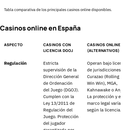
Tabla comparativa de los principales casinos online disponibles.
Casinos online en España
ASPECTO
CASINOS CON
CASINOS ONLINE
LICENCIA DGOJ
(ALTERNATIVOS)
Regulación
Estricta
Operan bajo licencias
supervisión de la
de jurisdicciones co
Dirección General
Curazao (Rolling Slots
de Ordenación
Win Win), MGA,
del Juego (DGOJ).
Kahnawake o Anjoua
Cumplen con la
La protección y el
Ley 13/2011 de
marco legal varían
Regulación del
según la licencia.
Juego. Protección
del jugador
garantizada por