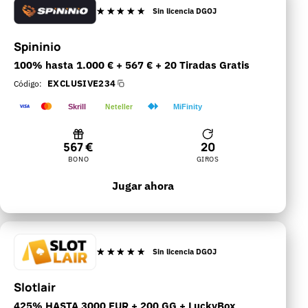
Sin licencia DGOJ
Spininio
100% hasta 1.000 € + 567 € + 20 Tiradas Gratis
Código:
EXCLUSIVE234
Skrill
Neteller
MiFinity
Visa
Mastercard
Skrill
Neteller
Paysafecard
MiFinity
567 €
20
BONO
GIROS
Jugar ahora
Sin licencia DGOJ
Slotlair
425% HASTA 3000 EUR + 200 GG + LuckyBox