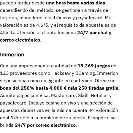
pueden tardar desde
una hora hasta varios días
dependiendo del método, se gestionan a través de
tarjetas, monederos electrónicos y paysafecard. Mi
valoración es de 4.6/5, y el requisito de apuesta es de
45x. La atención al cliente funciona
24/7 por chat y
correo electrónico
.
Immerion
Con una impresionante cantidad de
13.269 juegos
de
123 proveedores como Hacksaw y BGaming, Immerion
se posiciona como un gigante en contenido. Ofrece un
bono del 250% hasta 4.000 € más 250 tiradas gratis
.
Admite pagos con Visa, Mastercard, Skrill, Neteller y
paysafecard. Incluye casino en vivo y una sección de
apuestas deportivas en la misma cuenta. Mi valoración
de 4.9/5 refleja la amplitud de su oferta. El soporte se
brinda
24/7 por correo electrónico
.