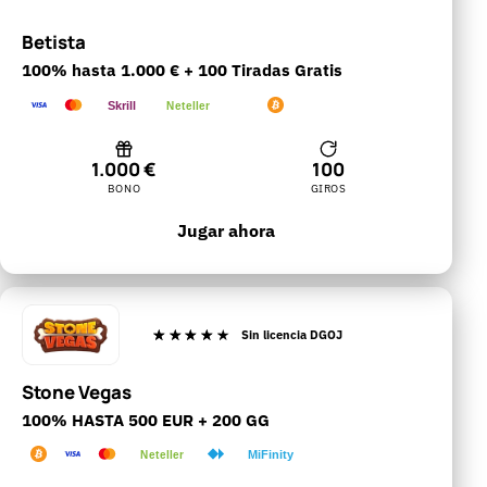
Betista
100% hasta 1.000 € + 100 Tiradas Gratis
Skrill
Neteller
Visa
Mastercard
Skrill
Neteller
Apple Pay
Bitcoin
1.000 €
100
BONO
GIROS
Jugar ahora
Sin licencia DGOJ
Stone Vegas
100% HASTA 500 EUR + 200 GG
Neteller
MiFinity
Bitcoin
Visa
Mastercard
Neteller
Paysafecard
MiFinity