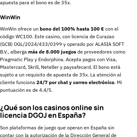
apuesta para el bono es de 35x.
WinWin
WinWin ofrece un
bono del 100% hasta 100 €
con el
código WC100. Este casino, con licencia de Curazao
(GCB) OGL/2024/433/0399 y operado por ALASIA SOFT
B.V., alberga
más de 8.000 juegos
de proveedores como
Pragmatic Play y Endorphina. Acepta pagos con Visa,
Mastercard, Skrill, Neteller y paysafecard. El bono está
sujeto a un requisito de apuesta de 35x. La atención al
cliente funciona
24/7 por chat y correo electrónico
. Mi
puntuación es de 4.4/5.
¿Qué son los casinos online sin
licencia DGOJ en España?
Son plataformas de juego que operan en España sin
contar con la autorización de la Dirección General de