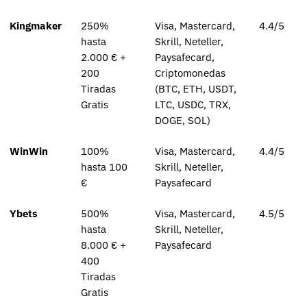
Kingmaker
250%
Visa, Mastercard,
4.4/5
hasta
Skrill, Neteller,
2.000 € +
Paysafecard,
200
Criptomonedas
Tiradas
(BTC, ETH, USDT,
Gratis
LTC, USDC, TRX,
DOGE, SOL)
WinWin
100%
Visa, Mastercard,
4.4/5
hasta 100
Skrill, Neteller,
€
Paysafecard
Ybets
500%
Visa, Mastercard,
4.5/5
hasta
Skrill, Neteller,
8.000 € +
Paysafecard
400
Tiradas
Gratis