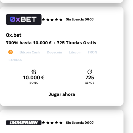
Sin licencia DGOJ
0x.bet
700% hasta 10.000 € + 725 Tiradas Gratis
Bitcoin Cash
Dogecoin
Litecoin
TRON
Bitcoin
Bitcoin Cash
Dogecoin
Litecoin
TRON
Cardano
Cardano
10.000 €
725
BONO
GIROS
Jugar ahora
Sin licencia DGOJ