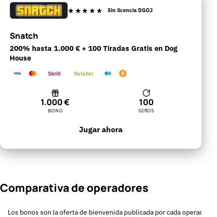
Sin licencia DGOJ
Snatch
200% hasta 1.000 € + 100 Tiradas Gratis en Dog
House
Skrill
Neteller
Visa
Mastercard
Skrill
Neteller
Paysafecard
Bitcoin
1.000 €
100
BONO
GIROS
Jugar ahora
Comparativa de operadores
Los bonos son la oferta de bienvenida publicada por cada operador y 