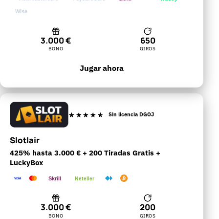
Visa/Mastercard
PaysafeCard
Skrill
Revolut
Trustly
Wise
Wise
3.000 €
650
BONO
GIROS
Jugar ahora
Sin licencia DGOJ
Slotlair
425% hasta 3.000 € + 200 Tiradas Gratis +
LuckyBox
Skrill
Neteller
Visa
Mastercard
Skrill
Neteller
Paysafecard
Bitcoin
3.000 €
200
BONO
GIROS