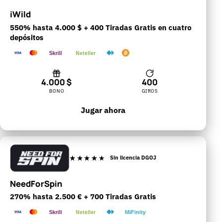
iWild
550% hasta 4.000 $ + 400 Tiradas Gratis en cuatro
depósitos
Skrill
Neteller
Visa
Mastercard
Skrill
Neteller
Paysafecard
Bitcoin
4.000 $
400
BONO
GIROS
Jugar ahora
Sin licencia DGOJ
NeedForSpin
270% hasta 2.500 € + 700 Tiradas Gratis
Skrill
Neteller
MiFinity
Visa
Mastercard
Skrill
Neteller
Paysafecard
MiFinity