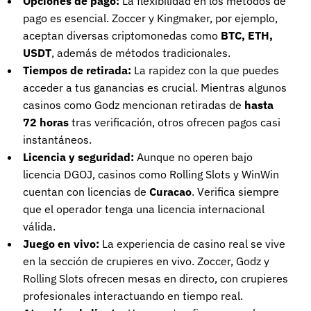
Opciones de pago:
La flexibilidad en los métodos de
pago es esencial. Zoccer y Kingmaker, por ejemplo,
aceptan diversas criptomonedas como
BTC, ETH,
USDT
, además de métodos tradicionales.
Tiempos de retirada:
La rapidez con la que puedes
acceder a tus ganancias es crucial. Mientras algunos
casinos como Godz mencionan retiradas de
hasta
72 horas
tras verificación, otros ofrecen pagos casi
instantáneos.
Licencia y seguridad:
Aunque no operen bajo
licencia DGOJ, casinos como Rolling Slots y WinWin
cuentan con licencias de
Curacao
. Verifica siempre
que el operador tenga una licencia internacional
válida.
Juego en vivo:
La experiencia de casino real se vive
en la sección de crupieres en vivo. Zoccer, Godz y
Rolling Slots ofrecen mesas en directo, con crupieres
profesionales interactuando en tiempo real.