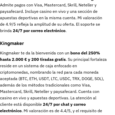
Admite pagos con Visa, Mastercard, Skrill, Neteller y
paysafecard. Incluye casino en vivo y una sección de
apuestas deportivas en la misma cuenta. Mi valoración
de 4.9/5 refleja la amplitud de su oferta. El soporte se
brinda
24/7 por correo electrónico
.
Kingmaker
Kingmaker te da la bienvenida con un
bono del 250%
hasta 2.000 € y 200 tiradas gratis
. Su principal fortaleza
reside en un sistema de caja enfocado en
criptomonedas, nombrando la red para cada moneda
aceptada (BTC, ETH, USDT, LTC, USDC, TRX, DOGE, SOL),
además de los métodos tradicionales como Visa,
Mastercard, Skrill, Neteller y paysafecard. Cuenta con
casino en vivo y apuestas deportivas. La atención al
cliente está disponible
24/7 por chat y correo
electrónico
. Mi valoración es de 4.4/5, y el requisito de