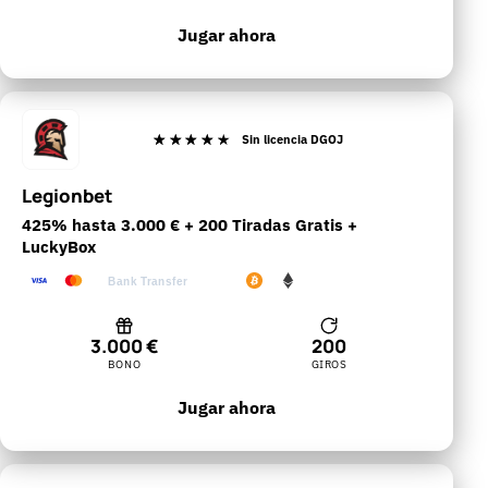
Jugar ahora
Sin licencia DGOJ
Legionbet
425% hasta 3.000 € + 200 Tiradas Gratis +
LuckyBox
Bank Transfer
Visa
Mastercard
Bank Transfer
Apple Pay
Bitcoin
Ethereum
3.000 €
200
BONO
GIROS
Jugar ahora