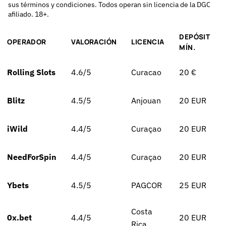
sus términos y condiciones. Todos operan sin licencia de la DGOJ. E
afiliado. 18+.
DEPÓSITO
OPERADOR
VALORACIÓN
LICENCIA
MÍN.
Rolling Slots
4.6/5
Curacao
20 €
Blitz
4.5/5
Anjouan
20 EUR
iWild
4.4/5
Curaçao
20 EUR
NeedForSpin
4.4/5
Curaçao
20 EUR
Ybets
4.5/5
PAGCOR
25 EUR
Costa
0x.bet
4.4/5
20 EUR
Rica