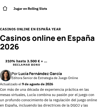
Jugar en Rolling Slots
CASINOS ONLINE EN ESPAÑA YEAR
Casinos online en España
2026
310% hasta 3.500 € + 600 Tiradas Gratis
RECLAMAR BONO
Por
Lucía Fernández García
Editora Senior de Estrategia de Juego Online
Actualizado el
9 de agosto de 2026
Con más de una década de experiencia práctica en las
mesas virtuales, Lucía combina su pasión por el juego con
un profundo conocimiento de la regulación del juego online
en España, incluyendo las directrices de la DGOJ y las