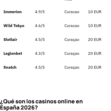
Immerion
4.9/5
Curacao
10 EUR
Wild Tokyo
4.6/5
Curacao
10 EUR
Slotlair
4.5/5
Curaçao
20 EUR
Legionbet
4.3/5
Curaçao
20 EUR
Snatch
4.5/5
Curaçao
20 EUR
¿Qué son los casinos online en
España 2026?