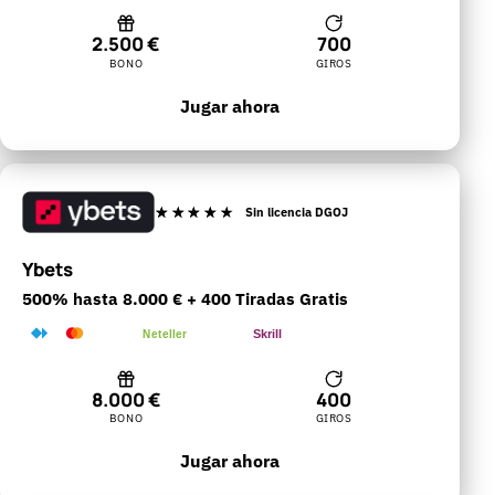
2.500 €
700
BONO
GIROS
Jugar ahora
Sin licencia DGOJ
Ybets
500% hasta 8.000 € + 400 Tiradas Gratis
Neteller
Skrill
Paysafecard
Mastercard
Apple Pay
Neteller
Revolut
Skrill
8.000 €
400
BONO
GIROS
Jugar ahora