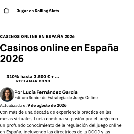
Jugar en Rolling Slots
CASINOS ONLINE EN ESPAÑA 2026
Casinos online en España
2026
310% hasta 3.500 € + 600 Tiradas Gratis
RECLAMAR BONO
Por
Lucía Fernández García
Editora Senior de Estrategia de Juego Online
Actualizado el
9 de agosto de 2026
Con más de una década de experiencia práctica en las
mesas virtuales, Lucía combina su pasión por el juego con
un profundo conocimiento de la regulación del juego online
en España, incluyendo las directrices de la DGOJ y las