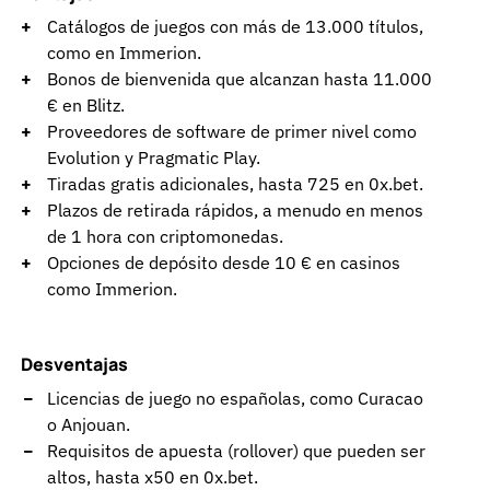
Catálogos de juegos con más de 13.000 títulos,
como en Immerion.
Bonos de bienvenida que alcanzan hasta 11.000
€ en Blitz.
Proveedores de software de primer nivel como
Evolution y Pragmatic Play.
Tiradas gratis adicionales, hasta 725 en 0x.bet.
Plazos de retirada rápidos, a menudo en menos
de 1 hora con criptomonedas.
Opciones de depósito desde 10 € en casinos
como Immerion.
Desventajas
Licencias de juego no españolas, como Curacao
o Anjouan.
Requisitos de apuesta (rollover) que pueden ser
altos, hasta x50 en 0x.bet.