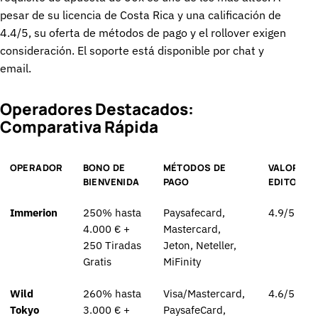
pesar de su licencia de Costa Rica y una calificación de
4.4/5, su oferta de métodos de pago y el rollover exigen
consideración. El soporte está disponible por chat y
email.
Operadores Destacados:
Comparativa Rápida
OPERADOR
BONO DE
MÉTODOS DE
VALORACI
BIENVENIDA
PAGO
EDITORIA
Immerion
250% hasta
Paysafecard,
4.9/5
4.000 € +
Mastercard,
250 Tiradas
Jeton, Neteller,
Gratis
MiFinity
Wild
260% hasta
Visa/Mastercard,
4.6/5
Tokyo
3.000 € +
PaysafeCard,