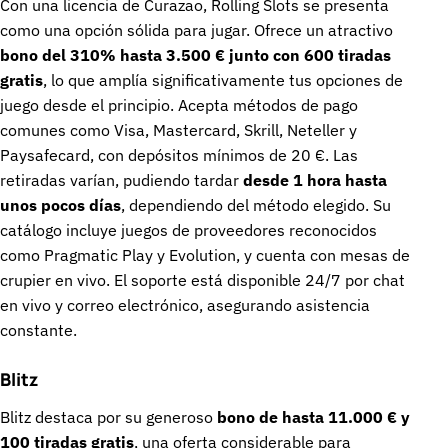
Con una licencia de Curazao, Rolling Slots se presenta
como una opción sólida para jugar. Ofrece un atractivo
bono del 310% hasta 3.500 € junto con 600 tiradas
gratis
, lo que amplía significativamente tus opciones de
juego desde el principio. Acepta métodos de pago
comunes como Visa, Mastercard, Skrill, Neteller y
Paysafecard, con depósitos mínimos de 20 €. Las
retiradas varían, pudiendo tardar
desde 1 hora hasta
unos pocos días
, dependiendo del método elegido. Su
catálogo incluye juegos de proveedores reconocidos
como Pragmatic Play y Evolution, y cuenta con mesas de
crupier en vivo. El soporte está disponible 24/7 por chat
en vivo y correo electrónico, asegurando asistencia
constante.
Blitz
Blitz destaca por su generoso
bono de hasta 11.000 € y
100 tiradas gratis
, una oferta considerable para