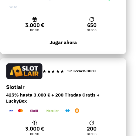
Visa/Mastercard
PaysafeCard
Skrill
Revolut
Trustly
Wise
Wise
3.000 €
650
BONO
GIROS
Jugar ahora
Sin licencia DGOJ
Slotlair
425% hasta 3.000 € + 200 Tiradas Gratis +
LuckyBox
Skrill
Neteller
Visa
Mastercard
Skrill
Neteller
Paysafecard
Bitcoin
3.000 €
200
BONO
GIROS