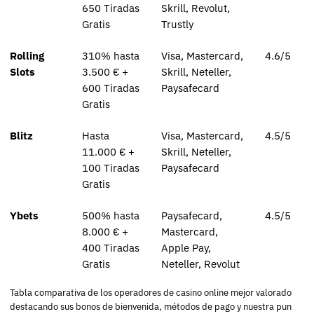
650 Tiradas
Skrill, Revolut,
Gratis
Trustly
Rolling
310% hasta
Visa, Mastercard,
4.6/5
Slots
3.500 € +
Skrill, Neteller,
600 Tiradas
Paysafecard
Gratis
Blitz
Hasta
Visa, Mastercard,
4.5/5
11.000 € +
Skrill, Neteller,
100 Tiradas
Paysafecard
Gratis
Ybets
500% hasta
Paysafecard,
4.5/5
8.000 € +
Mastercard,
400 Tiradas
Apple Pay,
Gratis
Neteller, Revolut
Tabla comparativa de los operadores de casino online mejor valorados,
destacando sus bonos de bienvenida, métodos de pago y nuestra puntuaci