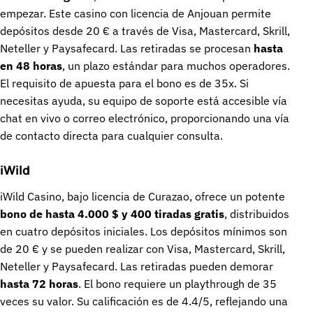
empezar. Este casino con licencia de Anjouan permite
depósitos desde 20 € a través de Visa, Mastercard, Skrill,
Neteller y Paysafecard. Las retiradas se procesan
hasta
en 48 horas
, un plazo estándar para muchos operadores.
El requisito de apuesta para el bono es de 35x. Si
necesitas ayuda, su equipo de soporte está accesible vía
chat en vivo o correo electrónico, proporcionando una vía
de contacto directa para cualquier consulta.
iWild
iWild Casino, bajo licencia de Curazao, ofrece un potente
bono de hasta 4.000 $ y 400 tiradas gratis
, distribuidos
en cuatro depósitos iniciales. Los depósitos mínimos son
de 20 € y se pueden realizar con Visa, Mastercard, Skrill,
Neteller y Paysafecard. Las retiradas pueden demorar
hasta 72 horas
. El bono requiere un playthrough de 35
veces su valor. Su calificación es de 4.4/5, reflejando una