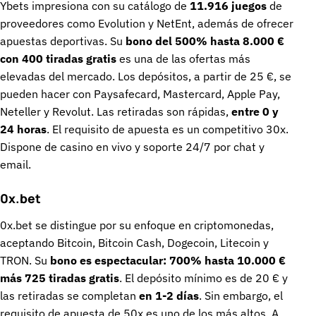
Ybets impresiona con su catálogo de
11.916 juegos
de
proveedores como Evolution y NetEnt, además de ofrecer
apuestas deportivas. Su
bono del 500% hasta 8.000 €
con 400 tiradas gratis
es una de las ofertas más
elevadas del mercado. Los depósitos, a partir de 25 €, se
pueden hacer con Paysafecard, Mastercard, Apple Pay,
Neteller y Revolut. Las retiradas son rápidas,
entre 0 y
24 horas
. El requisito de apuesta es un competitivo 30x.
Dispone de casino en vivo y soporte 24/7 por chat y
email.
0x.bet
0x.bet se distingue por su enfoque en criptomonedas,
aceptando Bitcoin, Bitcoin Cash, Dogecoin, Litecoin y
TRON. Su
bono es espectacular: 700% hasta 10.000 €
más 725 tiradas gratis
. El depósito mínimo es de 20 € y
las retiradas se completan
en 1-2 días
. Sin embargo, el
requisito de apuesta de 50x es uno de los más altos. A