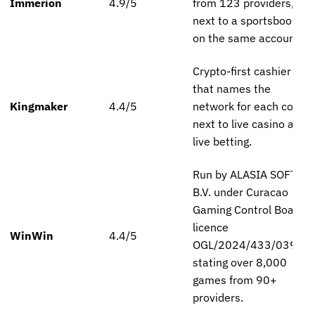
Immerion
4.9/5
from 123 providers,
next to a sportsbook
on the same account.
Crypto-first cashier
that names the
Kingmaker
4.4/5
network for each coin,
next to live casino and
live betting.
Run by ALASIA SOFT
B.V. under Curacao
Gaming Control Board
licence
WinWin
4.4/5
OGL/2024/433/0399,
stating over 8,000
games from 90+
providers.