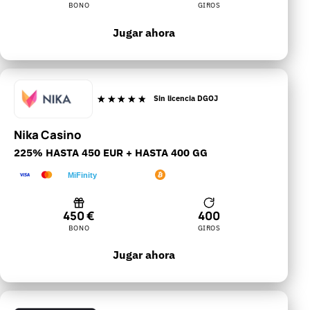
BONO
GIROS
Jugar ahora
Sin licencia DGOJ
Nika Casino
225% HASTA 450 EUR + HASTA 400 GG
MiFinity
Visa
Mastercard
MiFinity
Apple Pay
Google Pay
Bitcoin
450 €
400
BONO
GIROS
Jugar ahora