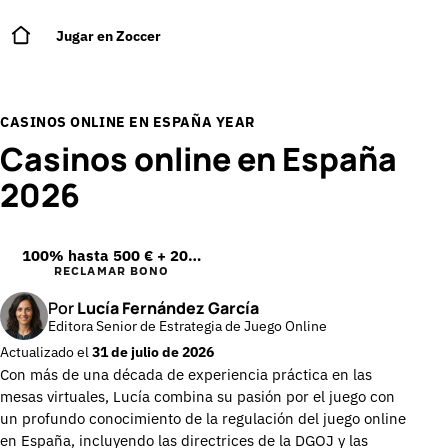
Jugar en Zoccer
CASINOS ONLINE EN ESPAÑA YEAR
Casinos online en España
2026
100% hasta 500 € + 200 Tiradas Gratis
RECLAMAR BONO
Por
Lucía Fernández García
Editora Senior de Estrategia de Juego Online
Actualizado el
31 de julio de 2026
Con más de una década de experiencia práctica en las
mesas virtuales, Lucía combina su pasión por el juego con
un profundo conocimiento de la regulación del juego online
en España, incluyendo las directrices de la DGOJ y las