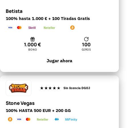
Betista
100% hasta 1.000 € + 100 Tiradas Gratis
Skrill
Neteller
Visa
Mastercard
Skrill
Neteller
Apple Pay
Bitcoin
1.000 €
100
BONO
GIROS
Jugar ahora
Sin licencia DGOJ
Stone Vegas
100% HASTA 500 EUR + 200 GG
Neteller
MiFinity
Bitcoin
Visa
Mastercard
Neteller
Paysafecard
MiFinity