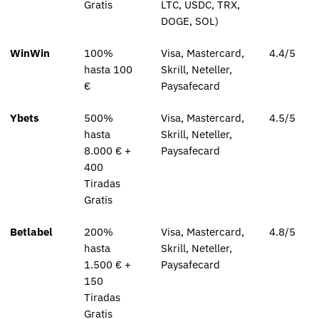
Gratis
LTC, USDC, TRX,
DOGE, SOL)
WinWin
100%
Visa, Mastercard,
4.4/5
hasta 100
Skrill, Neteller,
€
Paysafecard
Ybets
500%
Visa, Mastercard,
4.5/5
hasta
Skrill, Neteller,
8.000 € +
Paysafecard
400
Tiradas
Gratis
Betlabel
200%
Visa, Mastercard,
4.8/5
hasta
Skrill, Neteller,
1.500 € +
Paysafecard
150
Tiradas
Gratis