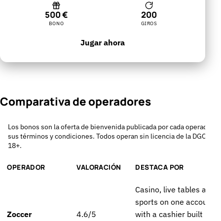
500 €
200
BONO
GIROS
Jugar ahora
Comparativa de operadores
Los bonos son la oferta de bienvenida publicada por cada operador y 
sus términos y condiciones. Todos operan sin licencia de la DGOJ. Enl
18+.
OPERADOR
VALORACIÓN
DESTACA POR
Casino, live tables and
sports on one account,
Zoccer
4.6/5
with a cashier built