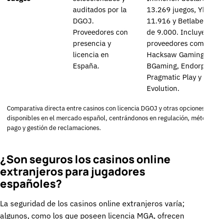
auditados por la
13.269 juegos, Ybets
DGOJ.
11.916 y Betlabel má
Proveedores con
de 9.000. Incluyen
presencia y
proveedores como
licencia en
Hacksaw Gaming,
España.
BGaming, Endorphina
Pragmatic Play y
Evolution.
Comparativa directa entre casinos con licencia DGOJ y otras opciones
disponibles en el mercado español, centrándonos en regulación, métodos 
pago y gestión de reclamaciones.
¿Son seguros los casinos online
extranjeros para jugadores
españoles?
La seguridad de los casinos online extranjeros varía;
algunos, como los que poseen licencia MGA, ofrecen