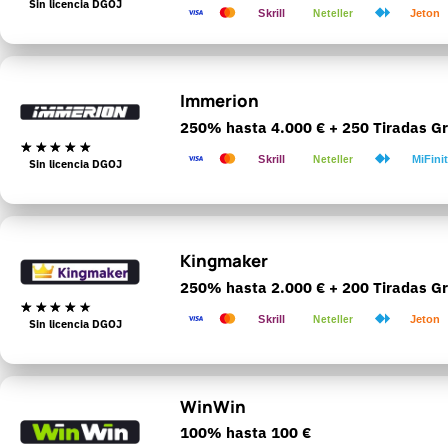
Sin licencia DGOJ
Skrill
Neteller
Jeton
Visa
Mastercard
Skrill
Neteller
Paysafeca
Jeton
Immerion
250% hasta 4.000 € + 250 Tiradas Gr
Skrill
Neteller
MiFini
Sin licencia DGOJ
Visa
Mastercard
Skrill
Neteller
Paysafeca
MiFini
Kingmaker
250% hasta 2.000 € + 200 Tiradas Gr
Skrill
Neteller
Jeton
Sin licencia DGOJ
Visa
Mastercard
Skrill
Neteller
Paysafeca
Jeton
WinWin
100% hasta 100 €