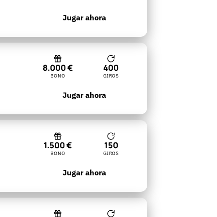
Jugar ahora
8.000 €
400
BONO
GIROS
Jugar ahora
1.500 €
150
BONO
GIROS
Jugar ahora