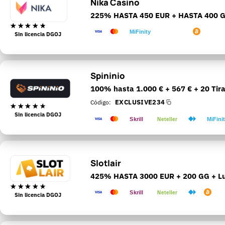
Nika Casino
225% HASTA 450 EUR + HASTA 400 
MiFinity
Sin licencia DGOJ
Visa
Mastercard
MiFinity
Apple Pay
Google Pay
Bitcoin
Spininio
100% hasta 1.000 € + 567 € + 20 Tir
Código:
EXCLUSIVE234
Sin licencia DGOJ
Skrill
Neteller
MiFini
Visa
Mastercard
Skrill
Neteller
Paysafeca
MiFini
Slotlair
425% HASTA 3000 EUR + 200 GG + L
Skrill
Neteller
Sin licencia DGOJ
Visa
Mastercard
Skrill
Neteller
Paysafeca
Bitcoi