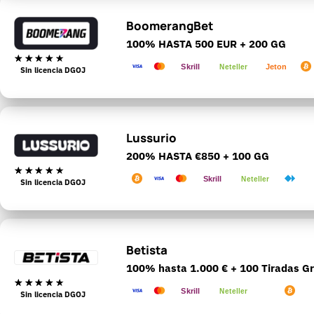
BoomerangBet
100% HASTA 500 EUR + 200 GG
Skrill
Neteller
Jeton
Sin licencia DGOJ
Visa
Mastercard
Skrill
Neteller
Jeton
Bi
Lussurio
200% HASTA €850 + 100 GG
Skrill
Neteller
Sin licencia DGOJ
Bitcoin
Visa
Mastercard
Skrill
Neteller
Paysa
Betista
100% hasta 1.000 € + 100 Tiradas Gr
Skrill
Neteller
Sin licencia DGOJ
Visa
Mastercard
Skrill
Neteller
Apple Pay
Bitcoi