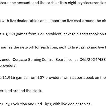
hare one account, and the cashier lists eight cryptocurrencie
with live dealer tables and support on live chat around the cl
es 13,269 games from 123 providers, next to a sportsbook on
t names the network for each coin, next to live casino and live 
. under Curacao Gaming Control Board licence OGL/2024/433
roviders.
es 11,916 games from 107 providers, with a sportsbook on th
ertised around the clock.
 Play, Evolution and Red Tiger, with live dealer tables.