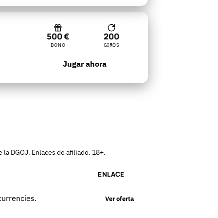
500 €
200
BONO
GIROS
Jugar ahora
 la DGOJ. Enlaces de afiliado. 18+.
ENLACE
currencies.
Ver oferta