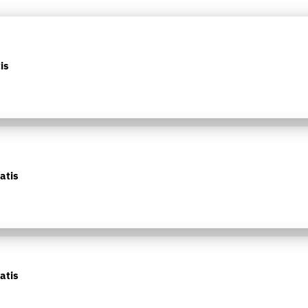
is
rd
n
atis
rd
n
atis