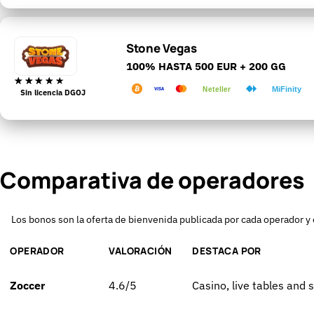
Stone Vegas
100% HASTA 500 EUR + 200 GG
Neteller
MiFinity
Sin licencia DGOJ
Bitcoin
Visa
Mastercard
Neteller
Paysafecard
MiFinity
Comparativa de operadores
Los bonos son la oferta de bienvenida publicada por cada operador y 
OPERADOR
VALORACIÓN
DESTACA POR
Zoccer
4.6/5
Casino, live tables and 