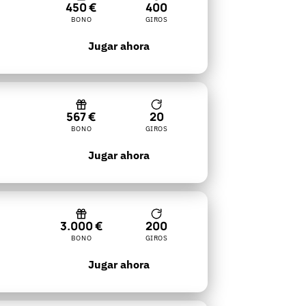
450 €
400
BONO
GIROS
Jugar ahora
567 €
20
BONO
GIROS
Jugar ahora
3.000 €
200
BONO
GIROS
Jugar ahora