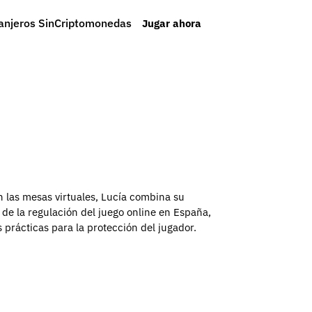
anjeros Sin
Criptomonedas
Jugar ahora
 las mesas virtuales, Lucía combina su
de la regulación del juego online en España,
 prácticas para la protección del jugador.