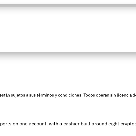
están sujetos a sus términos y condiciones. Todos operan sin licencia de
sports on one account, with a cashier built around eight crypto