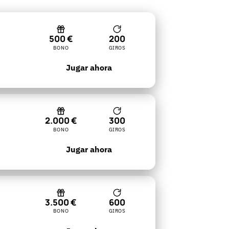
500 €
200
BONO
GIROS
Jugar ahora
2.000 €
300
BONO
GIROS
Jugar ahora
3.500 €
600
BONO
GIROS