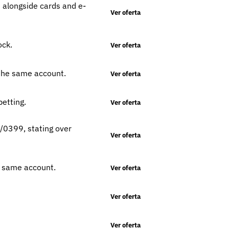
s alongside cards and e-
Ver oferta
ock.
Ver oferta
 the same account.
Ver oferta
betting.
Ver oferta
/0399, stating over
Ver oferta
e same account.
Ver oferta
Ver oferta
Ver oferta