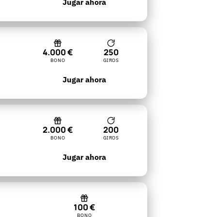
Jugar ahora
4.000 €
250
BONO
GIROS
Jugar ahora
2.000 €
200
BONO
GIROS
Jugar ahora
100 €
BONO