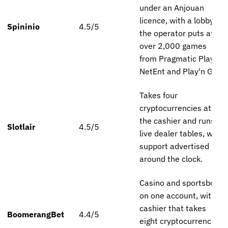
under an Anjouan
licence, with a lobby
Spininio
4.5/5
the operator puts at
over 2,000 games
from Pragmatic Play,
NetEnt and Play'n GO.
Takes four
cryptocurrencies at
the cashier and runs
Slotlair
4.5/5
live dealer tables, with
support advertised
around the clock.
Casino and sportsbook
on one account, with a
cashier that takes
BoomerangBet
4.4/5
eight cryptocurrencies