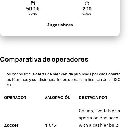
500 €
200
BONO
GIROS
Jugar ahora
Comparativa de operadores
Los bonos son la oferta de bienvenida publicada por cada operador y 
sus términos y condiciones. Todos operan sin licencia de la DGOJ. Enl
18+.
OPERADOR
VALORACIÓN
DESTACA POR
Casino, live tables and
sports on one account,
Zoccer
4.6/5
with a cashier built