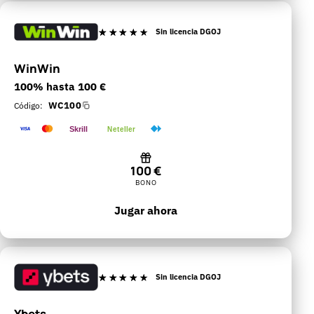
Sin licencia DGOJ
WinWin
100% hasta 100 €
Código:
WC100
Skrill
Neteller
Visa
Mastercard
Skrill
Neteller
Paysafecard
Apple Pay
100 €
BONO
Jugar ahora
Sin licencia DGOJ
Ybets