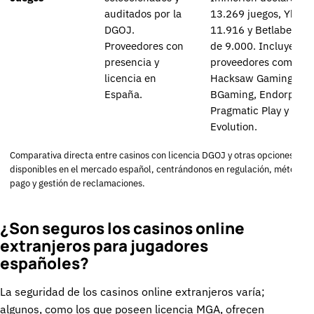
auditados por la
13.269 juegos, Ybets
DGOJ.
11.916 y Betlabel má
Proveedores con
de 9.000. Incluyen
presencia y
proveedores como
licencia en
Hacksaw Gaming,
España.
BGaming, Endorphina
Pragmatic Play y
Evolution.
Comparativa directa entre casinos con licencia DGOJ y otras opciones
disponibles en el mercado español, centrándonos en regulación, métodos 
pago y gestión de reclamaciones.
¿Son seguros los casinos online
extranjeros para jugadores
españoles?
La seguridad de los casinos online extranjeros varía;
algunos, como los que poseen licencia MGA, ofrecen