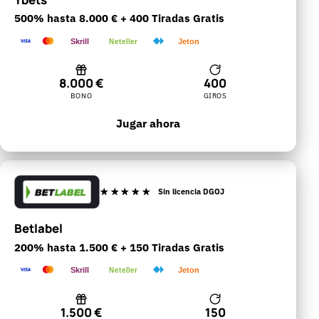
500% hasta 8.000 € + 400 Tiradas Gratis
Skrill
Neteller
Jeton
Visa
Mastercard
Skrill
Neteller
Paysafecard
Jeton
8.000 €
400
BONO
GIROS
Jugar ahora
Sin licencia DGOJ
Betlabel
200% hasta 1.500 € + 150 Tiradas Gratis
Skrill
Neteller
Jeton
Visa
Mastercard
Skrill
Neteller
Paysafecard
Jeton
1.500 €
150