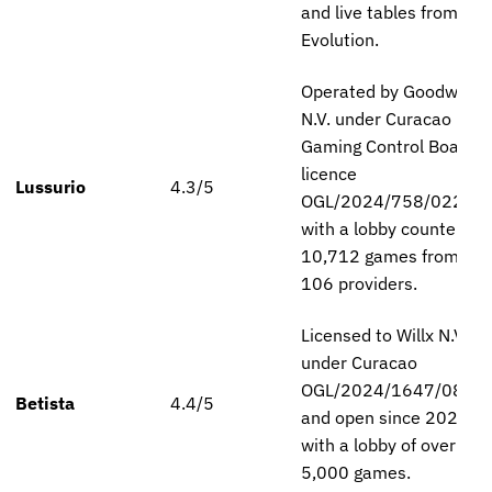
and live tables from
Evolution.
Operated by Goodwin
N.V. under Curacao
Gaming Control Board
licence
Lussurio
4.3/5
OGL/2024/758/0228,
with a lobby counter of
10,712 games from
106 providers.
Licensed to Willx N.V.
under Curacao
OGL/2024/1647/0892
Betista
4.4/5
and open since 2025,
with a lobby of over
5,000 games.