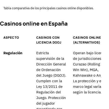
Tabla comparativa de los principales casinos online disponibles.
Casinos online en España
ASPECTO
CASINOS CON
CASINOS ONLINE
LICENCIA DGOJ
(ALTERNATIVOS)
Regulación
Estricta
Operan bajo licencias
supervisión de la
de jurisdicciones co
Dirección General
Curazao (Rolling Slots
de Ordenación
Win Win), MGA,
del Juego (DGOJ).
Kahnawake o Anjoua
Cumplen con la
La protección y el
Ley 13/2011 de
marco legal varían
Regulación del
según la licencia.
Juego. Protección
del jugador
garantizada por