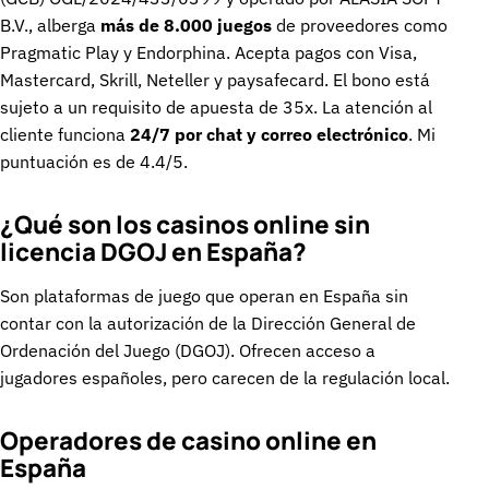
B.V., alberga
más de 8.000 juegos
de proveedores como
Pragmatic Play y Endorphina. Acepta pagos con Visa,
Mastercard, Skrill, Neteller y paysafecard. El bono está
sujeto a un requisito de apuesta de 35x. La atención al
cliente funciona
24/7 por chat y correo electrónico
. Mi
puntuación es de 4.4/5.
¿Qué son los casinos online sin
licencia DGOJ en España?
Son plataformas de juego que operan en España sin
contar con la autorización de la Dirección General de
Ordenación del Juego (DGOJ). Ofrecen acceso a
jugadores españoles, pero carecen de la regulación local.
Operadores de casino online en
España