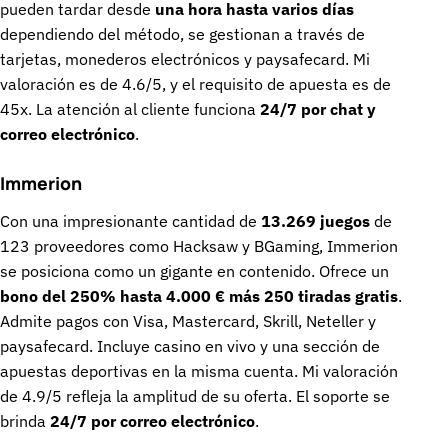
pueden tardar desde
una hora hasta varios días
dependiendo del método, se gestionan a través de
tarjetas, monederos electrónicos y paysafecard. Mi
valoración es de 4.6/5, y el requisito de apuesta es de
45x. La atención al cliente funciona
24/7 por chat y
correo electrónico
.
Immerion
Con una impresionante cantidad de
13.269 juegos
de
123 proveedores como Hacksaw y BGaming, Immerion
se posiciona como un gigante en contenido. Ofrece un
bono del 250% hasta 4.000 € más 250 tiradas gratis
.
Admite pagos con Visa, Mastercard, Skrill, Neteller y
paysafecard. Incluye casino en vivo y una sección de
apuestas deportivas en la misma cuenta. Mi valoración
de 4.9/5 refleja la amplitud de su oferta. El soporte se
brinda
24/7 por correo electrónico
.