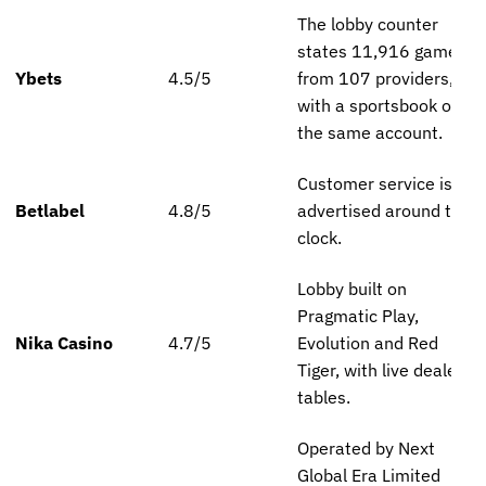
The lobby counter
states 11,916 games
Ybets
4.5/5
from 107 providers,
with a sportsbook on
the same account.
Customer service is
Betlabel
4.8/5
advertised around the
clock.
Lobby built on
Pragmatic Play,
Nika Casino
4.7/5
Evolution and Red
Tiger, with live dealer
tables.
Operated by Next
Global Era Limited