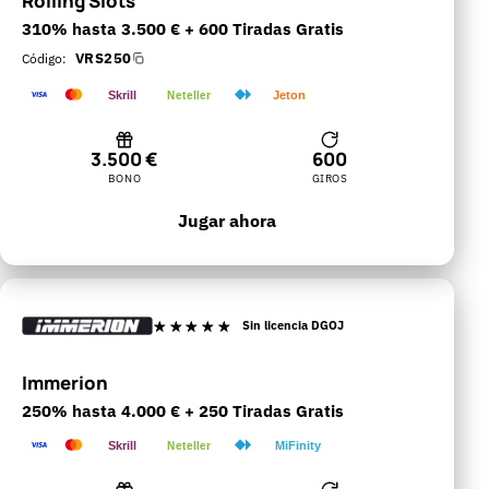
Rolling Slots
310% hasta 3.500 € + 600 Tiradas Gratis
Código:
VRS250
Skrill
Neteller
Jeton
Visa
Mastercard
Skrill
Neteller
Paysafecard
Jeton
3.500 €
600
BONO
GIROS
Jugar ahora
Sin licencia DGOJ
Immerion
250% hasta 4.000 € + 250 Tiradas Gratis
Skrill
Neteller
MiFinity
Visa
Mastercard
Skrill
Neteller
Paysafecard
MiFinity