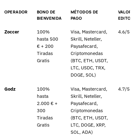
OPERADOR
BONO DE
MÉTODOS DE
VALORACI
BIENVENIDA
PAGO
EDITORIA
Zoccer
100%
Visa, Mastercard,
4.6/5
hasta 500
Skrill, Neteller,
€ + 200
Paysafecard,
Tiradas
Criptomonedas
Gratis
(BTC, ETH, USDT,
LTC, USDC, TRX,
DOGE, SOL)
Godz
100%
Visa, Mastercard,
4.7/5
hasta
Skrill, Neteller,
2.000 € +
Paysafecard,
300
Criptomonedas
Tiradas
(BTC, ETH, USDT,
Gratis
LTC, DOGE, XRP,
SOL, ADA)