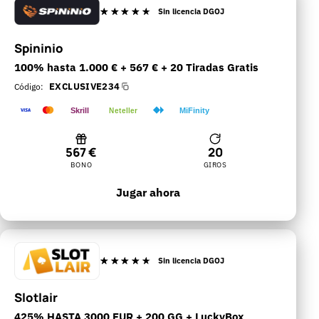
Sin licencia DGOJ
Spininio
100% hasta 1.000 € + 567 € + 20 Tiradas Gratis
Código:
EXCLUSIVE234
Skrill
Neteller
MiFinity
Visa
Mastercard
Skrill
Neteller
Paysafecard
MiFinity
567 €
20
BONO
GIROS
Jugar ahora
Sin licencia DGOJ
Slotlair
425% HASTA 3000 EUR + 200 GG + LuckyBox