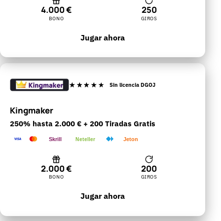
4.000 €
250
BONO
GIROS
Jugar ahora
Sin licencia DGOJ
Kingmaker
250% hasta 2.000 € + 200 Tiradas Gratis
Skrill
Neteller
Jeton
Visa
Mastercard
Skrill
Neteller
Paysafecard
Jeton
2.000 €
200
BONO
GIROS
Jugar ahora