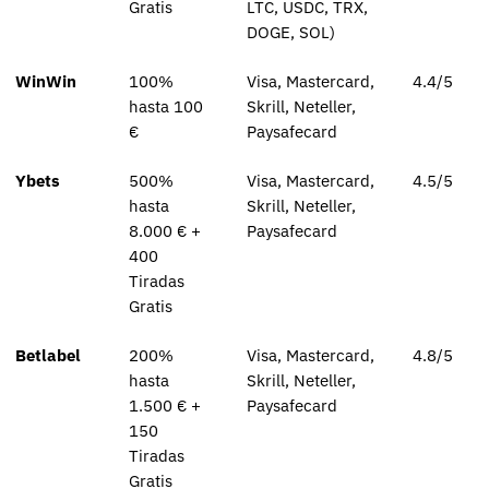
Gratis
LTC, USDC, TRX,
DOGE, SOL)
WinWin
100%
Visa, Mastercard,
4.4/5
hasta 100
Skrill, Neteller,
€
Paysafecard
Ybets
500%
Visa, Mastercard,
4.5/5
hasta
Skrill, Neteller,
8.000 € +
Paysafecard
400
Tiradas
Gratis
Betlabel
200%
Visa, Mastercard,
4.8/5
hasta
Skrill, Neteller,
1.500 € +
Paysafecard
150
Tiradas
Gratis