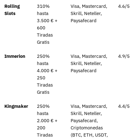
Rolling
310%
Visa, Mastercard,
4.6/5
Slots
hasta
Skrill, Neteller,
3.500 € +
Paysafecard
600
Tiradas
Gratis
Immerion
250%
Visa, Mastercard,
4.9/5
hasta
Skrill, Neteller,
4.000 € +
Paysafecard
250
Tiradas
Gratis
Kingmaker
250%
Visa, Mastercard,
4.4/5
hasta
Skrill, Neteller,
2.000 € +
Paysafecard,
200
Criptomonedas
Tiradas
(BTC, ETH, USDT,