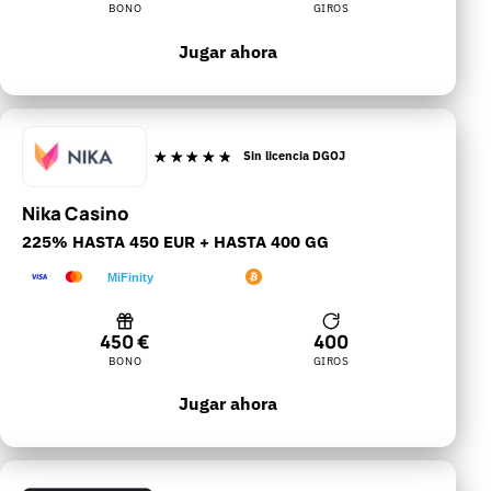
BONO
GIROS
Jugar ahora
Sin licencia DGOJ
Nika Casino
225% HASTA 450 EUR + HASTA 400 GG
MiFinity
Visa
Mastercard
MiFinity
Apple Pay
Google Pay
Bitcoin
450 €
400
BONO
GIROS
Jugar ahora