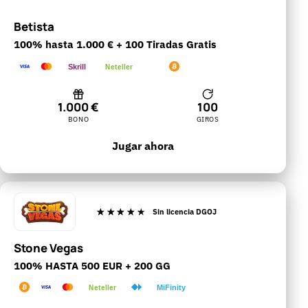
Betista
100% hasta 1.000 € + 100 Tiradas Gratis
Skrill
Neteller
Visa
Mastercard
Skrill
Neteller
Apple Pay
Bitcoin
1.000 €
100
BONO
GIROS
Jugar ahora
Sin licencia DGOJ
Stone Vegas
100% HASTA 500 EUR + 200 GG
Neteller
MiFinity
Bitcoin
Visa
Mastercard
Neteller
Paysafecard
MiFinity