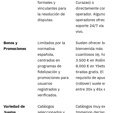
formales y
Curazao) o
vinculantes para
directamente con el
la resolución de
operador. Algunos
disputas.
operadores ofrecen
soporte 24/7 vía chat
vivo.
Bonos y
Limitados por la
Suelen ofrecer bonos
Promociones
normativa
bienvenida más
española,
cuantiosos (ej. hasta
centrados en
3.500 € en Rolling Slo
programas de
8.000 € en Ybets) y
fidelización y
tiradas gratis. El
promociones para
requisito de apuesta
usuarios
(rollover) suele estar
registrados y
entre 30x y 45x el bo
verificados.
Variedad de
Catálogos
Catálogos muy extens
Juegos
seleccionados y
Immerion declara