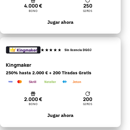
4.000 €
250
BONO
GIROS
Jugar ahora
Sin licencia DGOJ
Kingmaker
250% hasta 2.000 € + 200 Tiradas Gratis
Skrill
Neteller
Jeton
Visa
Mastercard
Skrill
Neteller
Paysafecard
Jeton
2.000 €
200
BONO
GIROS
Jugar ahora