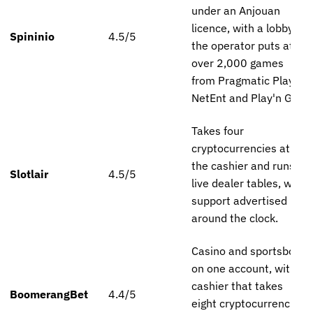
under an Anjouan
licence, with a lobby
Spininio
4.5/5
the operator puts at
over 2,000 games
from Pragmatic Play,
NetEnt and Play'n GO.
Takes four
cryptocurrencies at
the cashier and runs
Slotlair
4.5/5
live dealer tables, with
support advertised
around the clock.
Casino and sportsbook
on one account, with a
cashier that takes
BoomerangBet
4.4/5
eight cryptocurrencies