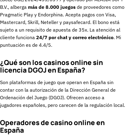
B.V., alberga
más de 8.000 juegos
de proveedores como
Pragmatic Play y Endorphina. Acepta pagos con Visa,
Mastercard, Skrill, Neteller y paysafecard. El bono está
sujeto a un requisito de apuesta de 35x. La atención al
cliente funciona
24/7 por chat y correo electrónico
. Mi
puntuación es de 4.4/5.
¿Qué son los casinos online sin
licencia DGOJ en España?
Son plataformas de juego que operan en España sin
contar con la autorización de la Dirección General de
Ordenación del Juego (DGOJ). Ofrecen acceso a
jugadores españoles, pero carecen de la regulación local.
Operadores de casino online en
España