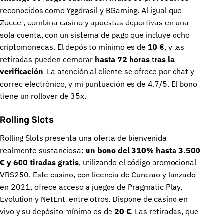
reconocidos como Yggdrasil y BGaming. Al igual que
Zoccer, combina casino y apuestas deportivas en una
sola cuenta, con un sistema de pago que incluye ocho
criptomonedas. El depósito mínimo es de
10 €
, y las
retiradas pueden demorar
hasta 72 horas tras la
verificación
. La atención al cliente se ofrece por chat y
correo electrónico, y mi puntuación es de 4.7/5. El bono
tiene un rollover de 35x.
Rolling Slots
Rolling Slots presenta una oferta de bienvenida
realmente sustanciosa:
un bono del 310% hasta 3.500
€ y 600 tiradas gratis
, utilizando el código promocional
VRS250. Este casino, con licencia de Curazao y lanzado
en 2021, ofrece acceso a juegos de Pragmatic Play,
Evolution y NetEnt, entre otros. Dispone de casino en
vivo y su depósito mínimo es de
20 €
. Las retiradas, que