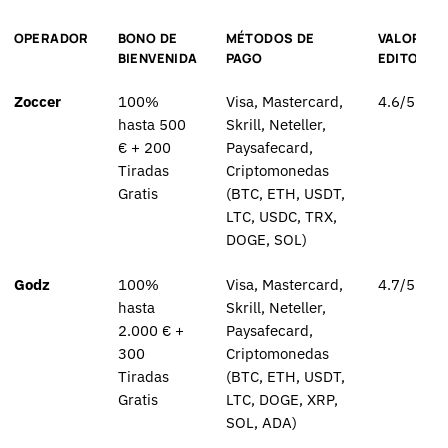
OPERADOR
BONO DE
MÉTODOS DE
VALORACI
BIENVENIDA
PAGO
EDITORIA
Zoccer
100%
Visa, Mastercard,
4.6/5
hasta 500
Skrill, Neteller,
€ + 200
Paysafecard,
Tiradas
Criptomonedas
Gratis
(BTC, ETH, USDT,
LTC, USDC, TRX,
DOGE, SOL)
Godz
100%
Visa, Mastercard,
4.7/5
hasta
Skrill, Neteller,
2.000 € +
Paysafecard,
300
Criptomonedas
Tiradas
(BTC, ETH, USDT,
Gratis
LTC, DOGE, XRP,
SOL, ADA)