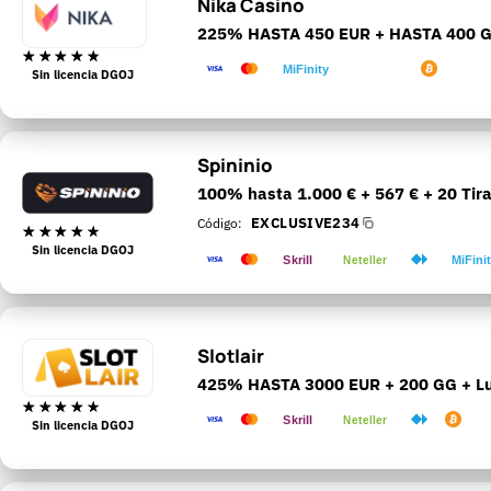
Nika Casino
225% HASTA 450 EUR + HASTA 400 
MiFinity
Sin licencia DGOJ
Visa
Mastercard
MiFinity
Apple Pay
Google Pay
Bitcoin
Spininio
100% hasta 1.000 € + 567 € + 20 Tir
Código:
EXCLUSIVE234
Sin licencia DGOJ
Skrill
Neteller
MiFini
Visa
Mastercard
Skrill
Neteller
Paysafeca
MiFini
Slotlair
425% HASTA 3000 EUR + 200 GG + L
Skrill
Neteller
Sin licencia DGOJ
Visa
Mastercard
Skrill
Neteller
Paysafeca
Bitcoi