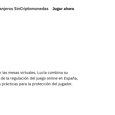
anjeros Sin
Criptomonedas
Jugar ahora
 las mesas virtuales, Lucía combina su
de la regulación del juego online en España,
 prácticas para la protección del jugador.