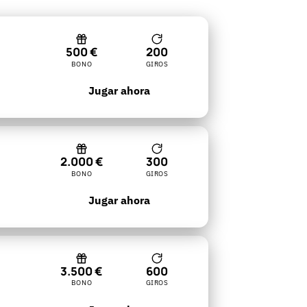
500 €
200
BONO
GIROS
Jugar ahora
2.000 €
300
BONO
GIROS
Jugar ahora
3.500 €
600
BONO
GIROS