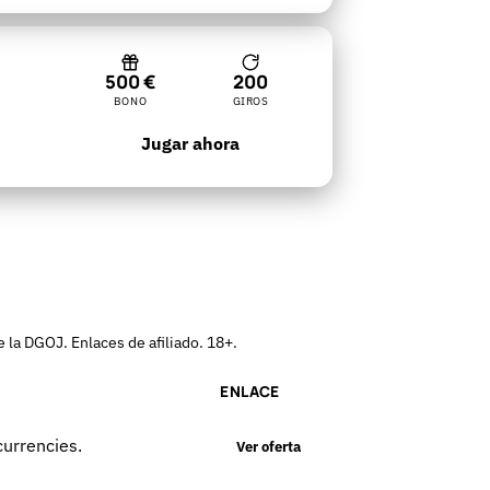
500 €
200
BONO
GIROS
Jugar ahora
 la DGOJ. Enlaces de afiliado. 18+.
ENLACE
currencies.
Ver oferta