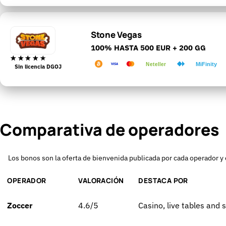
Stone Vegas
100% HASTA 500 EUR + 200 GG
Neteller
MiFinity
Sin licencia DGOJ
Bitcoin
Visa
Mastercard
Neteller
Paysafecard
MiFinity
Comparativa de operadores
Los bonos son la oferta de bienvenida publicada por cada operador y 
OPERADOR
VALORACIÓN
DESTACA POR
Zoccer
4.6/5
Casino, live tables and 