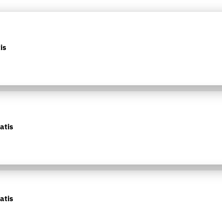
is
rd
n
atis
rd
n
atis