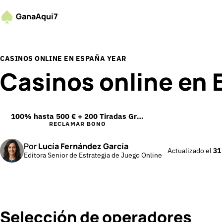
GanaAqui7
CASINOS ONLINE EN ESPAÑA YEAR
Casinos online en
100% hasta 500 € + 200 Tiradas Gratis
RECLAMAR BONO
Por
Lucía Fernández García
Actualizado el
31
Editora Senior de Estrategia de Juego Online
Selección de operadores