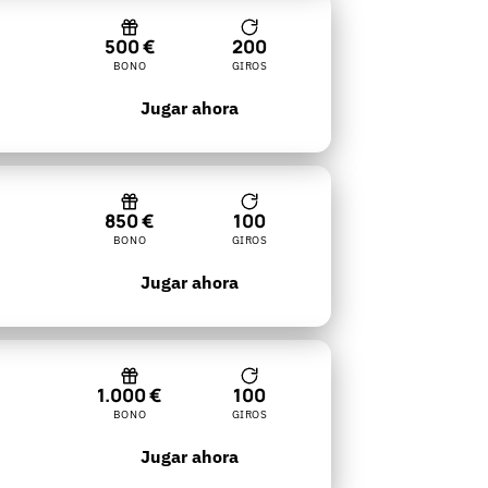
500 €
200
BONO
GIROS
Jugar ahora
850 €
100
BONO
GIROS
Jugar ahora
1.000 €
100
BONO
GIROS
Jugar ahora