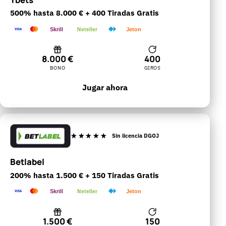
500% hasta 8.000 € + 400 Tiradas Gratis
Skrill
Neteller
Jeton
Visa
Mastercard
Skrill
Neteller
Paysafecard
Jeton
8.000 €
400
BONO
GIROS
Jugar ahora
Sin licencia DGOJ
Betlabel
200% hasta 1.500 € + 150 Tiradas Gratis
Skrill
Neteller
Jeton
Visa
Mastercard
Skrill
Neteller
Paysafecard
Jeton
1.500 €
150