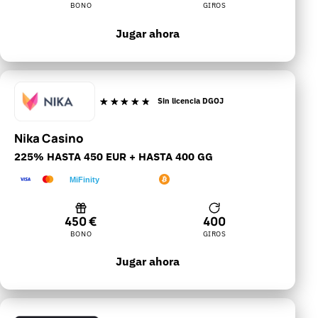
BONO
GIROS
Jugar ahora
Sin licencia DGOJ
Nika Casino
225% HASTA 450 EUR + HASTA 400 GG
MiFinity
Visa
Mastercard
MiFinity
Apple Pay
Google Pay
Bitcoin
450 €
400
BONO
GIROS
Jugar ahora