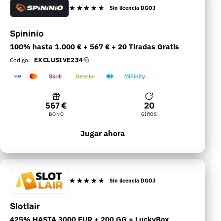
Sin licencia DGOJ
Spininio
100% hasta 1.000 € + 567 € + 20 Tiradas Gratis
Código:
EXCLUSIVE234
Skrill
Neteller
MiFinity
Visa
Mastercard
Skrill
Neteller
Paysafecard
MiFinity
567 €
20
BONO
GIROS
Jugar ahora
Sin licencia DGOJ
Slotlair
425% HASTA 3000 EUR + 200 GG + LuckyBox