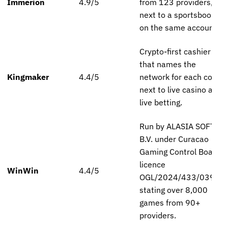
Immerion
4.9/5
from 123 providers,
next to a sportsbook
on the same account.
Crypto-first cashier
that names the
Kingmaker
4.4/5
network for each coin,
next to live casino and
live betting.
Run by ALASIA SOFT
B.V. under Curacao
Gaming Control Board
licence
WinWin
4.4/5
OGL/2024/433/0399,
stating over 8,000
games from 90+
providers.