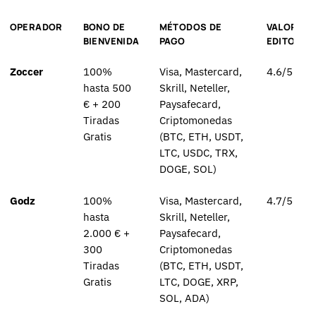
OPERADOR
BONO DE
MÉTODOS DE
VALORACI
BIENVENIDA
PAGO
EDITORIA
Zoccer
100%
Visa, Mastercard,
4.6/5
hasta 500
Skrill, Neteller,
€ + 200
Paysafecard,
Tiradas
Criptomonedas
Gratis
(BTC, ETH, USDT,
LTC, USDC, TRX,
DOGE, SOL)
Godz
100%
Visa, Mastercard,
4.7/5
hasta
Skrill, Neteller,
2.000 € +
Paysafecard,
300
Criptomonedas
Tiradas
(BTC, ETH, USDT,
Gratis
LTC, DOGE, XRP,
SOL, ADA)