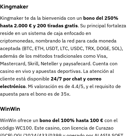
Kingmaker
Kingmaker te da la bienvenida con un
bono del 250%
hasta 2.000 € y 200 tiradas gratis
. Su principal fortaleza
reside en un sistema de caja enfocado en
criptomonedas, nombrando la red para cada moneda
aceptada (BTC, ETH, USDT, LTC, USDC, TRX, DOGE, SOL),
además de los métodos tradicionales como Visa,
Mastercard, Skrill, Neteller y paysafecard. Cuenta con
casino en vivo y apuestas deportivas. La atención al
cliente está disponible
24/7 por chat y correo
electrónico
. Mi valoración es de 4.4/5, y el requisito de
apuesta para el bono es de 35x.
WinWin
WinWin ofrece un
bono del 100% hasta 100 €
con el
código WC100. Este casino, con licencia de Curazao
(GCB) OGL/2024/433/0399 y operado por ALASIA SOFT