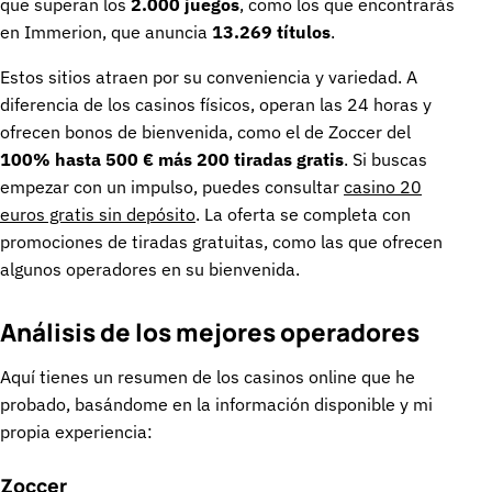
que superan los
2.000 juegos
, como los que encontrarás
en Immerion, que anuncia
13.269 títulos
.
Estos sitios atraen por su conveniencia y variedad. A
diferencia de los casinos físicos, operan las 24 horas y
ofrecen bonos de bienvenida, como el de Zoccer del
100% hasta 500 € más 200 tiradas gratis
. Si buscas
empezar con un impulso, puedes consultar
casino 20
euros gratis sin depósito
. La oferta se completa con
promociones de tiradas gratuitas, como las que ofrecen
algunos operadores en su bienvenida.
Análisis de los mejores operadores
Aquí tienes un resumen de los casinos online que he
probado, basándome en la información disponible y mi
propia experiencia:
Zoccer