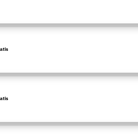
rd
 Pay
atis
rd
atis
rd