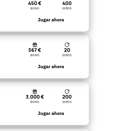
450 €
400
BONO
GIROS
Jugar ahora
567 €
20
BONO
GIROS
Jugar ahora
3.000 €
200
BONO
GIROS
Jugar ahora