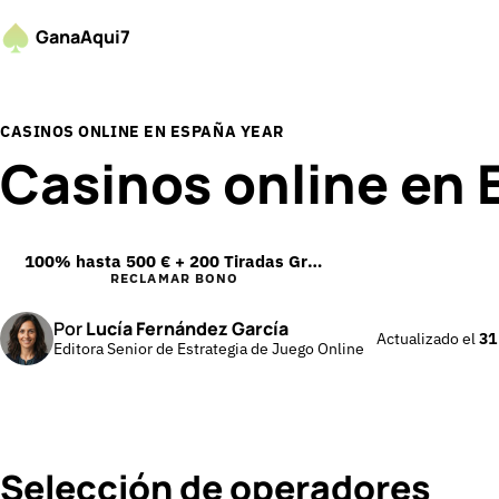
GanaAqui7
CASINOS ONLINE EN ESPAÑA YEAR
Casinos online en
100% hasta 500 € + 200 Tiradas Gratis
RECLAMAR BONO
Por
Lucía Fernández García
Actualizado el
31
Editora Senior de Estrategia de Juego Online
Selección de operadores