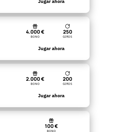
Jugar ahora
4.000 €
250
BONO
GIROS
Jugar ahora
2.000 €
200
BONO
GIROS
Jugar ahora
100 €
BONO