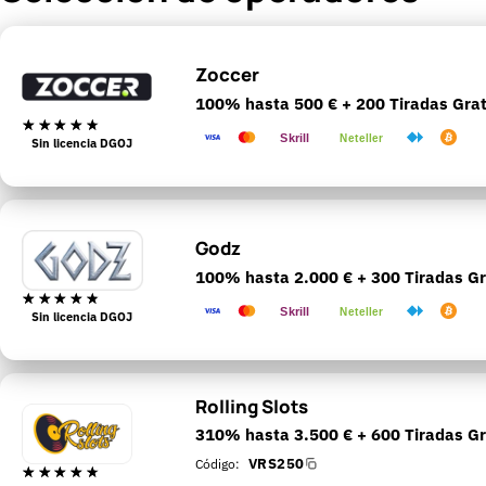
Zoccer
100% hasta 500 € + 200 Tiradas Grat
Skrill
Neteller
Sin licencia DGOJ
Visa
Mastercard
Skrill
Neteller
Paysafeca
Bitcoi
Godz
100% hasta 2.000 € + 300 Tiradas Gr
Skrill
Neteller
Sin licencia DGOJ
Visa
Mastercard
Skrill
Neteller
Paysafeca
Bitcoi
Rolling Slots
310% hasta 3.500 € + 600 Tiradas Gr
Código:
VRS250