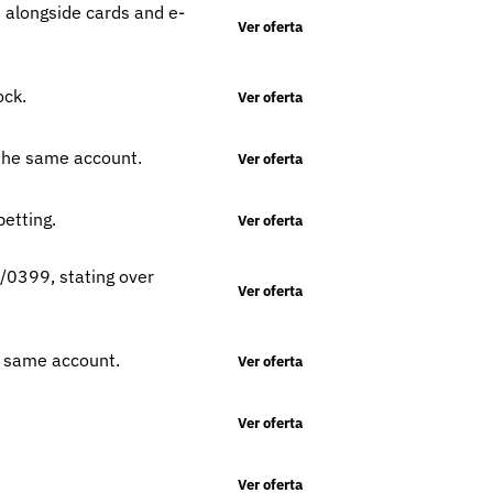
s alongside cards and e-
Ver oferta
ock.
Ver oferta
 the same account.
Ver oferta
betting.
Ver oferta
/0399, stating over
Ver oferta
e same account.
Ver oferta
Ver oferta
Ver oferta