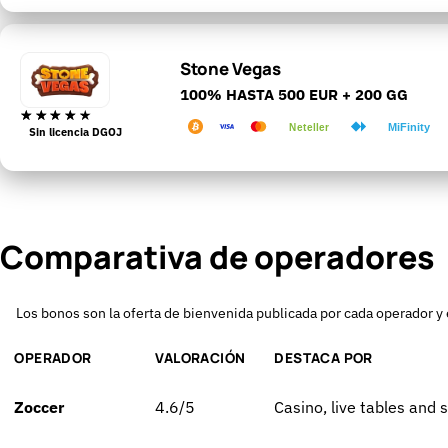
Stone Vegas
100% HASTA 500 EUR + 200 GG
Neteller
MiFinity
Sin licencia DGOJ
Bitcoin
Visa
Mastercard
Neteller
Paysafecard
MiFinity
Comparativa de operadores
Los bonos son la oferta de bienvenida publicada por cada operador y 
OPERADOR
VALORACIÓN
DESTACA POR
Zoccer
4.6/5
Casino, live tables and 