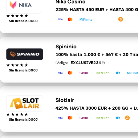
Nika Casino
225% HASTA 450 EUR + HASTA 400 
MiFinity
Sin licencia DGOJ
Visa
Mastercard
MiFinity
Apple Pay
Google Pay
Bitcoin
Spininio
100% hasta 1.000 € + 567 € + 20 Tir
Código:
EXCLUSIVE234
Sin licencia DGOJ
Skrill
Neteller
MiFini
Visa
Mastercard
Skrill
Neteller
Paysafeca
MiFini
Slotlair
425% HASTA 3000 EUR + 200 GG + L
Skrill
Neteller
Sin licencia DGOJ
Visa
Mastercard
Skrill
Neteller
Paysafeca
Bitcoi