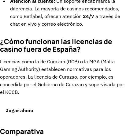
Atención al cliente:
Un soporte eficaz marca la
diferencia. La mayoría de casinos recomendados,
como Betlabel, ofrecen atención
24/7
a través de
chat en vivo y correo electrónico.
¿Cómo funcionan las licencias de
casino fuera de España?
Licencias como la de Curazao (GCB) o la MGA (Malta
Gaming Authority) establecen normativas para los
operadores. La licencia de Curazao, por ejemplo, es
concedida por el Gobierno de Curazao y supervisada por
el KGCB.
Jugar ahora
Comparativa