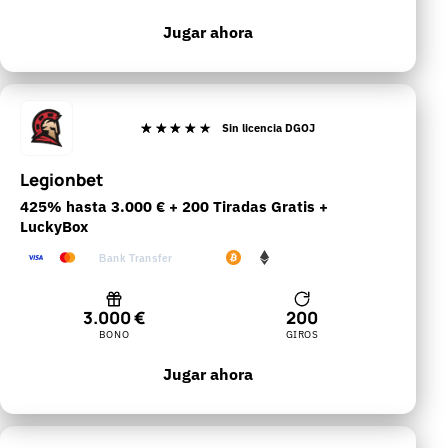
Jugar ahora
Sin licencia DGOJ
Legionbet
425% hasta 3.000 € + 200 Tiradas Gratis +
LuckyBox
Bank Transfer
Visa
Mastercard
Bank Transfer
Apple Pay
Bitcoin
Ethereum
3.000 €
200
BONO
GIROS
Jugar ahora