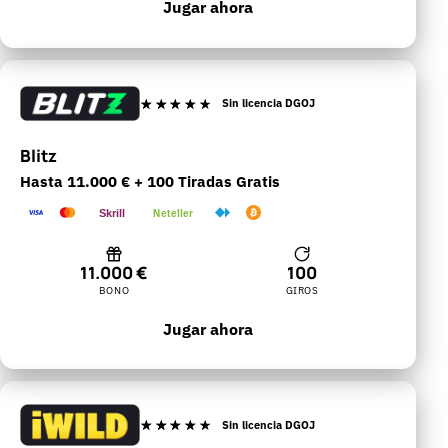
Jugar ahora
Sin licencia DGOJ
Blitz
Hasta 11.000 € + 100 Tiradas Gratis
Skrill
Neteller
Visa
Mastercard
Skrill
Neteller
Paysafecard
Bitcoin
11.000 €
100
BONO
GIROS
Jugar ahora
Sin licencia DGOJ