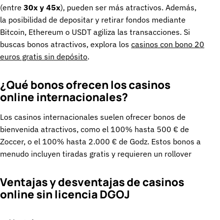
(entre
30x y 45x
), pueden ser más atractivos. Además,
la posibilidad de depositar y retirar fondos mediante
Bitcoin, Ethereum o USDT agiliza las transacciones. Si
buscas bonos atractivos, explora los
casinos con bono 20
euros gratis sin depósito
.
¿Qué bonos ofrecen los casinos
online internacionales?
Los casinos internacionales suelen ofrecer bonos de
bienvenida atractivos, como el 100% hasta 500 € de
Zoccer, o el 100% hasta 2.000 € de Godz. Estos bonos a
menudo incluyen tiradas gratis y requieren un rollover
Ventajas y desventajas de casinos
online sin licencia DGOJ