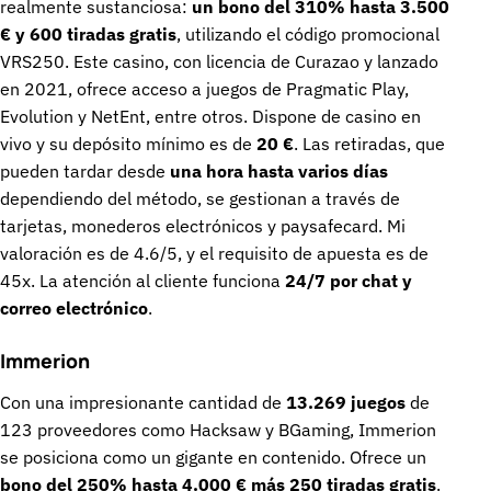
realmente sustanciosa:
un bono del 310% hasta 3.500
€ y 600 tiradas gratis
, utilizando el código promocional
VRS250. Este casino, con licencia de Curazao y lanzado
en 2021, ofrece acceso a juegos de Pragmatic Play,
Evolution y NetEnt, entre otros. Dispone de casino en
vivo y su depósito mínimo es de
20 €
. Las retiradas, que
pueden tardar desde
una hora hasta varios días
dependiendo del método, se gestionan a través de
tarjetas, monederos electrónicos y paysafecard. Mi
valoración es de 4.6/5, y el requisito de apuesta es de
45x. La atención al cliente funciona
24/7 por chat y
correo electrónico
.
Immerion
Con una impresionante cantidad de
13.269 juegos
de
123 proveedores como Hacksaw y BGaming, Immerion
se posiciona como un gigante en contenido. Ofrece un
bono del 250% hasta 4.000 € más 250 tiradas gratis
.