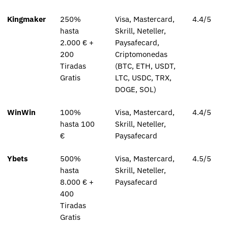
Kingmaker
250%
Visa, Mastercard,
4.4/5
hasta
Skrill, Neteller,
2.000 € +
Paysafecard,
200
Criptomonedas
Tiradas
(BTC, ETH, USDT,
Gratis
LTC, USDC, TRX,
DOGE, SOL)
WinWin
100%
Visa, Mastercard,
4.4/5
hasta 100
Skrill, Neteller,
€
Paysafecard
Ybets
500%
Visa, Mastercard,
4.5/5
hasta
Skrill, Neteller,
8.000 € +
Paysafecard
400
Tiradas
Gratis