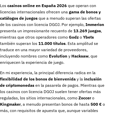
Los
casinos online en España 2026
que operan con
licencias internacionales ofrecen una
gama de bonos y
catálogos de juegos
que a menudo superan las ofertas
de los casinos con licencia DGOJ. Por ejemplo,
Immerion
presenta un impresionante recuento de
13.269 juegos
,
mientras que otros operadores como
Godz
o
Ybets
también superan los
11.000 títulos
. Esta amplitud se
traduce en una mayor variedad de proveedores,
incluyendo nombres como
Evolution
y
Hacksaw
, que
enriquecen la experiencia de juego.
En mi experiencia, la principal diferencia radica en la
flexibilidad de los bonos de bienvenida
y la
inclusión
de criptomonedas
en la pasarela de pagos. Mientras que
los casinos con licencia DGOJ suelen tener ofertas más
reguladas, los sitios internacionales, como
Zoccer
o
Kingmaker
, a menudo presentan bonos de hasta
500 €
o
más, con requisitos de apuesta que, aunque variables