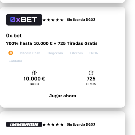
Sin licencia DGOJ
0x.bet
700% hasta 10.000 € + 725 Tiradas Gratis
Bitcoin Cash
Dogecoin
Litecoin
TRON
Bitcoin
Bitcoin Cash
Dogecoin
Litecoin
TRON
Cardano
Cardano
10.000 €
725
BONO
GIROS
Jugar ahora
Sin licencia DGOJ