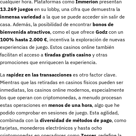
cualquier hora. Plataformas como
Immerion
presentan
13.269 juegos
en su lobby, una cifra que demuestra la
inmensa variedad
a la que se puede acceder sin salir de
casa. Además, la posibilidad de encontrar
bonos de
bienvenida atractivos
, como el que ofrece
Godz
con un
100% hasta 2.000 €
, incentiva la exploración de nuevas
experiencias de juego. Estos casinos online también
facilitan el acceso a
tiradas gratis casino
y otras
promociones que enriquecen la experiencia.
La
rapidez en las transacciones
es otro factor clave.
Mientras que las retiradas en casinos físicos pueden ser
inmediatas, los casinos online modernos, especialmente
los que operan con criptomonedas, a menudo procesan
estas operaciones en
menos de una hora
, algo que he
podido comprobar en sesiones de juego. Esta agilidad,
combinada con la
diversidad de métodos de pago
, como
tarjetas, monederos electrónicos y hasta ocho
criptomonedas en operadores como
Zoccer
, redefine la