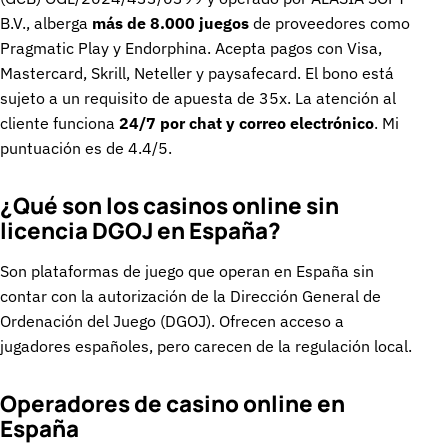
B.V., alberga
más de 8.000 juegos
de proveedores como
Pragmatic Play y Endorphina. Acepta pagos con Visa,
Mastercard, Skrill, Neteller y paysafecard. El bono está
sujeto a un requisito de apuesta de 35x. La atención al
cliente funciona
24/7 por chat y correo electrónico
. Mi
puntuación es de 4.4/5.
¿Qué son los casinos online sin
licencia DGOJ en España?
Son plataformas de juego que operan en España sin
contar con la autorización de la Dirección General de
Ordenación del Juego (DGOJ). Ofrecen acceso a
jugadores españoles, pero carecen de la regulación local.
Operadores de casino online en
España