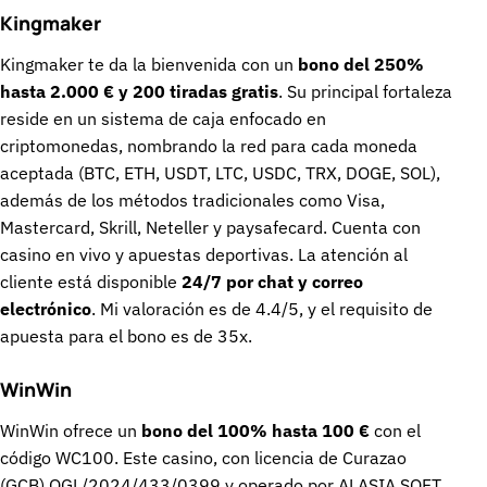
Kingmaker
Kingmaker te da la bienvenida con un
bono del 250%
hasta 2.000 € y 200 tiradas gratis
. Su principal fortaleza
reside en un sistema de caja enfocado en
criptomonedas, nombrando la red para cada moneda
aceptada (BTC, ETH, USDT, LTC, USDC, TRX, DOGE, SOL),
además de los métodos tradicionales como Visa,
Mastercard, Skrill, Neteller y paysafecard. Cuenta con
casino en vivo y apuestas deportivas. La atención al
cliente está disponible
24/7 por chat y correo
electrónico
. Mi valoración es de 4.4/5, y el requisito de
apuesta para el bono es de 35x.
WinWin
WinWin ofrece un
bono del 100% hasta 100 €
con el
código WC100. Este casino, con licencia de Curazao
(GCB) OGL/2024/433/0399 y operado por ALASIA SOFT