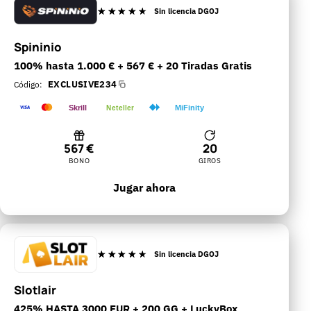
Sin licencia DGOJ
Spininio
100% hasta 1.000 € + 567 € + 20 Tiradas Gratis
Código:
EXCLUSIVE234
Skrill
Neteller
MiFinity
Visa
Mastercard
Skrill
Neteller
Paysafecard
MiFinity
567 €
20
BONO
GIROS
Jugar ahora
Sin licencia DGOJ
Slotlair
425% HASTA 3000 EUR + 200 GG + LuckyBox