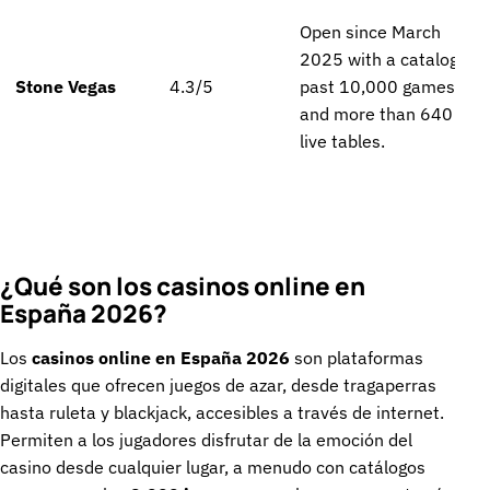
Open since March
2025 with a catalogue
Stone Vegas
4.3/5
past 10,000 games
and more than 640
live tables.
¿Qué son los casinos online en
España 2026?
Los
casinos online en España 2026
son plataformas
digitales que ofrecen juegos de azar, desde tragaperras
hasta ruleta y blackjack, accesibles a través de internet.
Permiten a los jugadores disfrutar de la emoción del
casino desde cualquier lugar, a menudo con catálogos