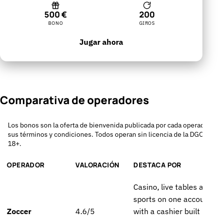
500 €
200
BONO
GIROS
Jugar ahora
Comparativa de operadores
Los bonos son la oferta de bienvenida publicada por cada operador y 
sus términos y condiciones. Todos operan sin licencia de la DGOJ. Enl
18+.
OPERADOR
VALORACIÓN
DESTACA POR
Casino, live tables and
sports on one account,
Zoccer
4.6/5
with a cashier built