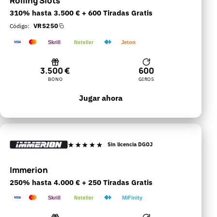
Rolling Slots
310% hasta 3.500 € + 600 Tiradas Gratis
Código:
VRS250
Skrill
Neteller
Jeton
Visa
Mastercard
Skrill
Neteller
Paysafecard
Jeton
3.500 €
600
BONO
GIROS
Jugar ahora
Sin licencia DGOJ
Immerion
250% hasta 4.000 € + 250 Tiradas Gratis
Skrill
Neteller
MiFinity
Visa
Mastercard
Skrill
Neteller
Paysafecard
MiFinity