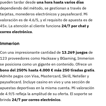
pueden tardar desde
una hora hasta varios días
dependiendo del método, se gestionan a través de
tarjetas, monederos electrónicos y paysafecard. Mi
valoración es de 4.6/5, y el requisito de apuesta es de
45x. La atención al cliente funciona
24/7 por chat y
correo electrónico
.
Immerion
Con una impresionante cantidad de
13.269 juegos
de
123 proveedores como Hacksaw y BGaming, Immerion
se posiciona como un gigante en contenido. Ofrece un
bono del 250% hasta 4.000 € más 250 tiradas gratis
.
Admite pagos con Visa, Mastercard, Skrill, Neteller y
paysafecard. Incluye casino en vivo y una sección de
apuestas deportivas en la misma cuenta. Mi valoración
de 4.9/5 refleja la amplitud de su oferta. El soporte se
brinda
24/7 por correo electrónico
.