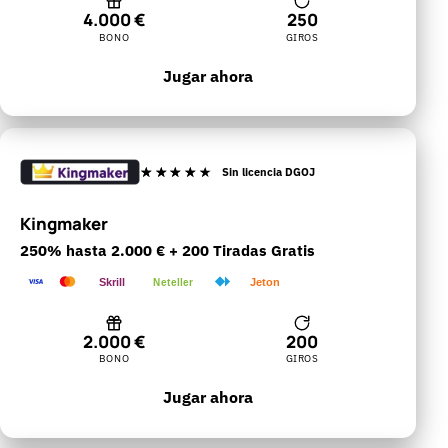
4.000 €
250
BONO
GIROS
Jugar ahora
Sin licencia DGOJ
Kingmaker
250% hasta 2.000 € + 200 Tiradas Gratis
Skrill
Neteller
Jeton
Visa
Mastercard
Skrill
Neteller
Paysafecard
Jeton
2.000 €
200
BONO
GIROS
Jugar ahora