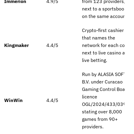
Immerion
4.9/5
from 123 providers,
next to a sportsbook
on the same account.
Crypto-first cashier
that names the
Kingmaker
4.4/5
network for each coin,
next to live casino and
live betting.
Run by ALASIA SOFT
B.V. under Curacao
Gaming Control Board
licence
WinWin
4.4/5
OGL/2024/433/0399,
stating over 8,000
games from 90+
providers.