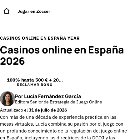
Jugar en Zoccer
CASINOS ONLINE EN ESPAÑA YEAR
Casinos online en España
2026
100% hasta 500 € + 200 Tiradas Gratis
RECLAMAR BONO
Por
Lucía Fernández García
Editora Senior de Estrategia de Juego Online
Actualizado el
31 de julio de 2026
Con más de una década de experiencia práctica en las
mesas virtuales, Lucía combina su pasión por el juego con
un profundo conocimiento de la regulación del juego online
en España, incluyendo las directrices de la DGOJ y las