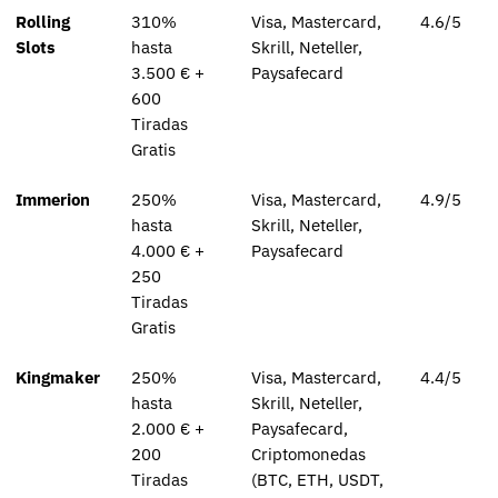
Rolling
310%
Visa, Mastercard,
4.6/5
Slots
hasta
Skrill, Neteller,
3.500 € +
Paysafecard
600
Tiradas
Gratis
Immerion
250%
Visa, Mastercard,
4.9/5
hasta
Skrill, Neteller,
4.000 € +
Paysafecard
250
Tiradas
Gratis
Kingmaker
250%
Visa, Mastercard,
4.4/5
hasta
Skrill, Neteller,
2.000 € +
Paysafecard,
200
Criptomonedas
Tiradas
(BTC, ETH, USDT,