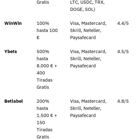
Gratis
LTC, USDC, TRX,
DOGE, SOL)
WinWin
100%
Visa, Mastercard,
4.4/5
hasta 100
Skrill, Neteller,
€
Paysafecard
Ybets
500%
Visa, Mastercard,
4.5/5
hasta
Skrill, Neteller,
8.000 € +
Paysafecard
400
Tiradas
Gratis
Betlabel
200%
Visa, Mastercard,
4.8/5
hasta
Skrill, Neteller,
1.500 € +
Paysafecard
150
Tiradas
Gratis