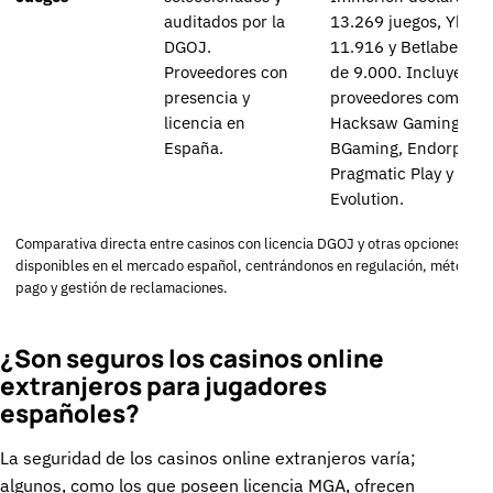
auditados por la
13.269 juegos, Ybets
DGOJ.
11.916 y Betlabel má
Proveedores con
de 9.000. Incluyen
presencia y
proveedores como
licencia en
Hacksaw Gaming,
España.
BGaming, Endorphina
Pragmatic Play y
Evolution.
Comparativa directa entre casinos con licencia DGOJ y otras opciones
disponibles en el mercado español, centrándonos en regulación, métodos 
pago y gestión de reclamaciones.
¿Son seguros los casinos online
extranjeros para jugadores
españoles?
La seguridad de los casinos online extranjeros varía;
algunos, como los que poseen licencia MGA, ofrecen