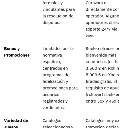
formales y
Curazao) o
vinculantes para
directamente con el
la resolución de
operador. Algunos
disputas.
operadores ofrecen
soporte 24/7 vía chat
vivo.
Bonos y
Limitados por la
Suelen ofrecer bonos
Promociones
normativa
bienvenida más
española,
cuantiosos (ej. hasta
centrados en
3.500 € en Rolling Slo
programas de
8.000 € en Ybets) y
fidelización y
tiradas gratis. El
promociones para
requisito de apuesta
usuarios
(rollover) suele estar
registrados y
entre 30x y 45x el bo
verificados.
Variedad de
Catálogos
Catálogos muy extens
Juegos
seleccionados y
Immerion declara