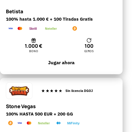
Betista
100% hasta 1.000 € + 100 Tiradas Gratis
Skrill
Neteller
Visa
Mastercard
Skrill
Neteller
Apple Pay
Bitcoin
1.000 €
100
BONO
GIROS
Jugar ahora
Sin licencia DGOJ
Stone Vegas
100% HASTA 500 EUR + 200 GG
Neteller
MiFinity
Bitcoin
Visa
Mastercard
Neteller
Paysafecard
MiFinity