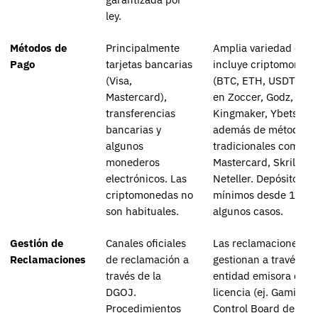
ley.
Métodos de
Principalmente
Amplia variedad que
Pago
tarjetas bancarias
incluye criptomoneda
(Visa,
(BTC, ETH, USDT, etc.
Mastercard),
en Zoccer, Godz,
transferencias
Kingmaker, Ybets,
bancarias y
además de métodos
algunos
tradicionales como Vi
monederos
Mastercard, Skrill y
electrónicos. Las
Neteller. Depósitos
criptomonedas no
mínimos desde 10 € 
son habituales.
algunos casos.
Gestión de
Canales oficiales
Las reclamaciones se
Reclamaciones
de reclamación a
gestionan a través de 
través de la
entidad emisora de la
DGOJ.
licencia (ej. Gaming
Procedimientos
Control Board de