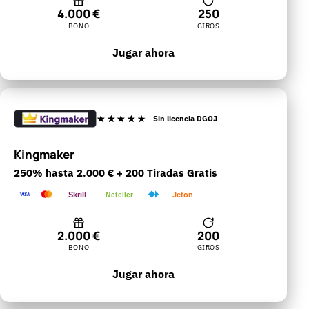
4.000 €
250
BONO
GIROS
Jugar ahora
Sin licencia DGOJ
Kingmaker
250% hasta 2.000 € + 200 Tiradas Gratis
Skrill
Neteller
Jeton
Visa
Mastercard
Skrill
Neteller
Paysafecard
Jeton
2.000 €
200
BONO
GIROS
Jugar ahora