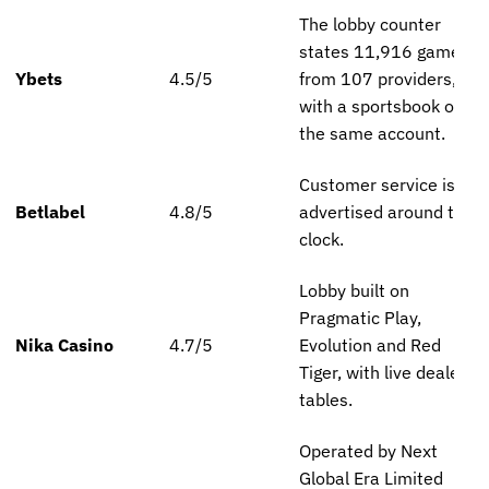
The lobby counter
states 11,916 games
Ybets
4.5/5
from 107 providers,
with a sportsbook on
the same account.
Customer service is
Betlabel
4.8/5
advertised around the
clock.
Lobby built on
Pragmatic Play,
Nika Casino
4.7/5
Evolution and Red
Tiger, with live dealer
tables.
Operated by Next
Global Era Limited