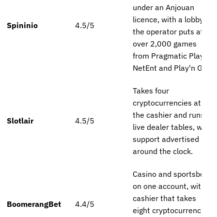
under an Anjouan
licence, with a lobby
Spininio
4.5/5
the operator puts at
over 2,000 games
from Pragmatic Play,
NetEnt and Play'n GO.
Takes four
cryptocurrencies at
the cashier and runs
Slotlair
4.5/5
live dealer tables, with
support advertised
around the clock.
Casino and sportsbook
on one account, with a
cashier that takes
BoomerangBet
4.4/5
eight cryptocurrencies