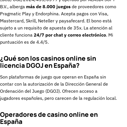
B.V., alberga
más de 8.000 juegos
de proveedores como
Pragmatic Play y Endorphina. Acepta pagos con Visa,
Mastercard, Skrill, Neteller y paysafecard. El bono está
sujeto a un requisito de apuesta de 35x. La atención al
cliente funciona
24/7 por chat y correo electrónico
. Mi
puntuación es de 4.4/5.
¿Qué son los casinos online sin
licencia DGOJ en España?
Son plataformas de juego que operan en España sin
contar con la autorización de la Dirección General de
Ordenación del Juego (DGOJ). Ofrecen acceso a
jugadores españoles, pero carecen de la regulación local.
Operadores de casino online en
España