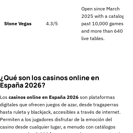
Open since March
2025 with a catalogue
Stone Vegas
4.3/5
past 10,000 games
and more than 640
live tables.
¿Qué son los casinos online en
España 2026?
Los
casinos online en España 2026
son plataformas
digitales que ofrecen juegos de azar, desde tragaperras
hasta ruleta y blackjack, accesibles a través de internet.
Permiten a los jugadores disfrutar de la emoción del
casino desde cualquier lugar, a menudo con catálogos