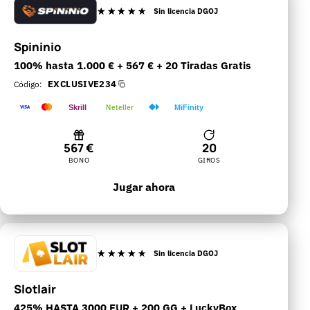
Sin licencia DGOJ
Spininio
100% hasta 1.000 € + 567 € + 20 Tiradas Gratis
Código:
EXCLUSIVE234
Skrill
Neteller
MiFinity
Visa
Mastercard
Skrill
Neteller
Paysafecard
MiFinity
567 €
20
BONO
GIROS
Jugar ahora
Sin licencia DGOJ
Slotlair
425% HASTA 3000 EUR + 200 GG + LuckyBox