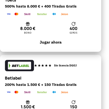
500% hasta 8.000 € + 400 Tiradas Gratis
Skrill
Neteller
Jeton
Visa
Mastercard
Skrill
Neteller
Paysafecard
Jeton
8.000 €
400
BONO
GIROS
Jugar ahora
Sin licencia DGOJ
Betlabel
200% hasta 1.500 € + 150 Tiradas Gratis
Skrill
Neteller
Jeton
Visa
Mastercard
Skrill
Neteller
Paysafecard
Jeton
1.500 €
150