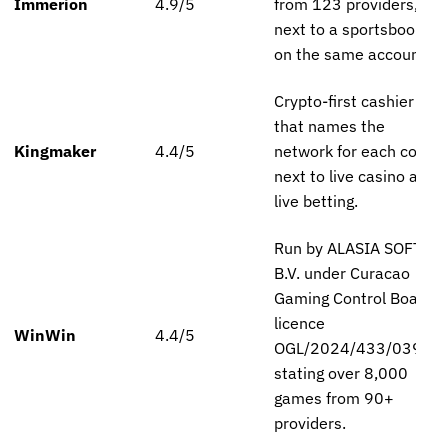
Immerion
4.9/5
from 123 providers,
next to a sportsbook
on the same account.
Crypto-first cashier
that names the
Kingmaker
4.4/5
network for each coin,
next to live casino and
live betting.
Run by ALASIA SOFT
B.V. under Curacao
Gaming Control Board
licence
WinWin
4.4/5
OGL/2024/433/0399,
stating over 8,000
games from 90+
providers.