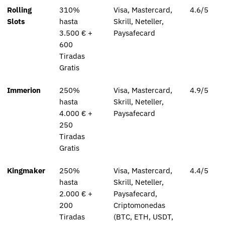
Rolling
310%
Visa, Mastercard,
4.6/5
Slots
hasta
Skrill, Neteller,
3.500 € +
Paysafecard
600
Tiradas
Gratis
Immerion
250%
Visa, Mastercard,
4.9/5
hasta
Skrill, Neteller,
4.000 € +
Paysafecard
250
Tiradas
Gratis
Kingmaker
250%
Visa, Mastercard,
4.4/5
hasta
Skrill, Neteller,
2.000 € +
Paysafecard,
200
Criptomonedas
Tiradas
(BTC, ETH, USDT,