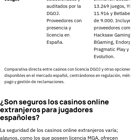
auditados por la
13.269 juegos, Ybets
DGOJ.
11.916 y Betlabel má
Proveedores con
de 9.000. Incluyen
presencia y
proveedores como
licencia en
Hacksaw Gaming,
España.
BGaming, Endorphina
Pragmatic Play y
Evolution.
Comparativa directa entre casinos con licencia DGOJ y otras opciones
disponibles en el mercado español, centrándonos en regulación, métodos 
pago y gestión de reclamaciones.
¿Son seguros los casinos online
extranjeros para jugadores
españoles?
La seguridad de los casinos online extranjeros varía;
algunos, como los que poseen licencia MGA, ofrecen