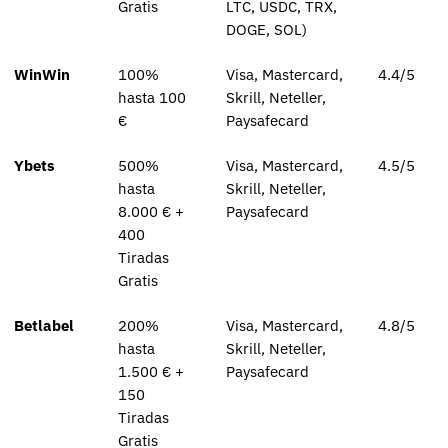
Gratis
LTC, USDC, TRX,
DOGE, SOL)
WinWin
100%
Visa, Mastercard,
4.4/5
hasta 100
Skrill, Neteller,
€
Paysafecard
Ybets
500%
Visa, Mastercard,
4.5/5
hasta
Skrill, Neteller,
8.000 € +
Paysafecard
400
Tiradas
Gratis
Betlabel
200%
Visa, Mastercard,
4.8/5
hasta
Skrill, Neteller,
1.500 € +
Paysafecard
150
Tiradas
Gratis