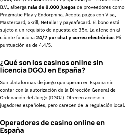
B.V., alberga
más de 8.000 juegos
de proveedores como
Pragmatic Play y Endorphina. Acepta pagos con Visa,
Mastercard, Skrill, Neteller y paysafecard. El bono está
sujeto a un requisito de apuesta de 35x. La atención al
cliente funciona
24/7 por chat y correo electrónico
. Mi
puntuación es de 4.4/5.
¿Qué son los casinos online sin
licencia DGOJ en España?
Son plataformas de juego que operan en España sin
contar con la autorización de la Dirección General de
Ordenación del Juego (DGOJ). Ofrecen acceso a
jugadores españoles, pero carecen de la regulación local.
Operadores de casino online en
España