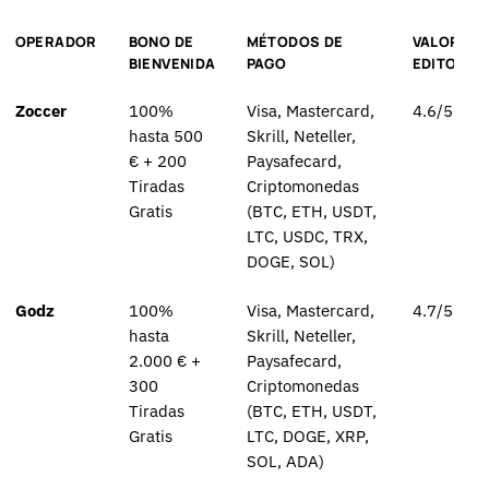
OPERADOR
BONO DE
MÉTODOS DE
VALORACI
BIENVENIDA
PAGO
EDITORIA
Zoccer
100%
Visa, Mastercard,
4.6/5
hasta 500
Skrill, Neteller,
€ + 200
Paysafecard,
Tiradas
Criptomonedas
Gratis
(BTC, ETH, USDT,
LTC, USDC, TRX,
DOGE, SOL)
Godz
100%
Visa, Mastercard,
4.7/5
hasta
Skrill, Neteller,
2.000 € +
Paysafecard,
300
Criptomonedas
Tiradas
(BTC, ETH, USDT,
Gratis
LTC, DOGE, XRP,
SOL, ADA)