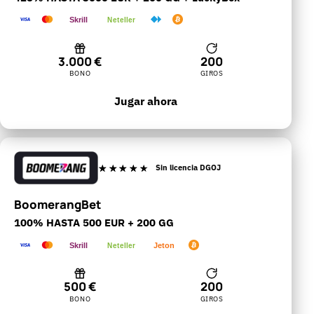
Skrill
Neteller
Visa
Mastercard
Skrill
Neteller
Paysafecard
Bitcoin
3.000 €
200
BONO
GIROS
Jugar ahora
Sin licencia DGOJ
BoomerangBet
100% HASTA 500 EUR + 200 GG
Skrill
Neteller
Jeton
Visa
Mastercard
Skrill
Neteller
Jeton
Bitcoin
500 €
200
BONO
GIROS