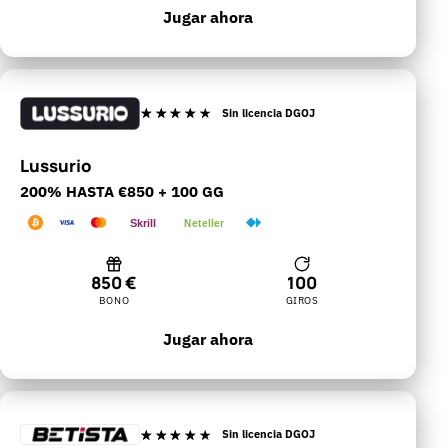
Jugar ahora
Sin licencia DGOJ
Lussurio
200% HASTA €850 + 100 GG
Skrill
Neteller
Bitcoin
Visa
Mastercard
Skrill
Neteller
Paysafecard
850 €
100
BONO
GIROS
Jugar ahora
Sin licencia DGOJ