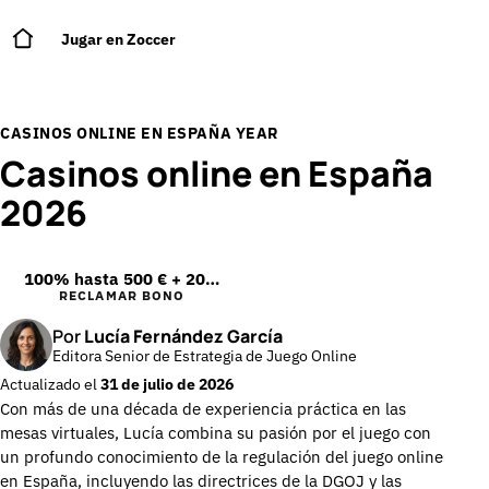
Jugar en Zoccer
CASINOS ONLINE EN ESPAÑA YEAR
Casinos online en España
2026
100% hasta 500 € + 200 Tiradas Gratis
RECLAMAR BONO
Por
Lucía Fernández García
Editora Senior de Estrategia de Juego Online
Actualizado el
31 de julio de 2026
Con más de una década de experiencia práctica en las
mesas virtuales, Lucía combina su pasión por el juego con
un profundo conocimiento de la regulación del juego online
en España, incluyendo las directrices de la DGOJ y las