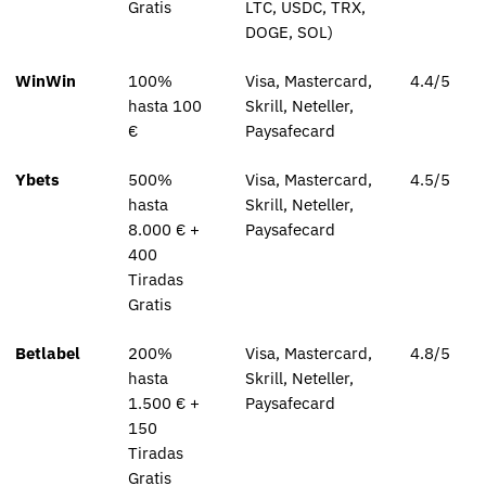
Gratis
LTC, USDC, TRX,
DOGE, SOL)
WinWin
100%
Visa, Mastercard,
4.4/5
hasta 100
Skrill, Neteller,
€
Paysafecard
Ybets
500%
Visa, Mastercard,
4.5/5
hasta
Skrill, Neteller,
8.000 € +
Paysafecard
400
Tiradas
Gratis
Betlabel
200%
Visa, Mastercard,
4.8/5
hasta
Skrill, Neteller,
1.500 € +
Paysafecard
150
Tiradas
Gratis