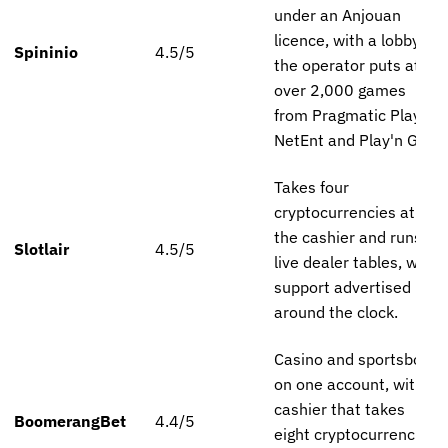
under an Anjouan
licence, with a lobby
Spininio
4.5/5
the operator puts at
over 2,000 games
from Pragmatic Play,
NetEnt and Play'n GO.
Takes four
cryptocurrencies at
the cashier and runs
Slotlair
4.5/5
live dealer tables, with
support advertised
around the clock.
Casino and sportsbook
on one account, with a
cashier that takes
BoomerangBet
4.4/5
eight cryptocurrencies