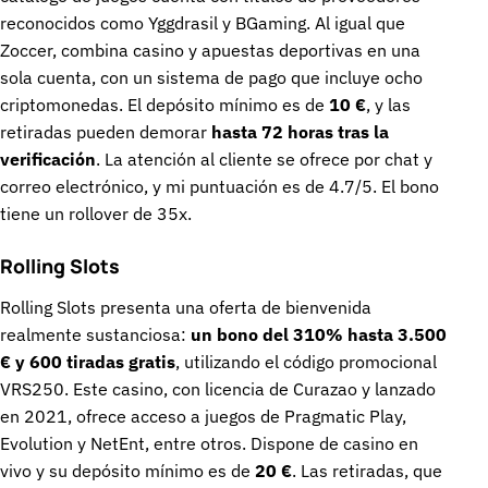
reconocidos como Yggdrasil y BGaming. Al igual que
Zoccer, combina casino y apuestas deportivas en una
sola cuenta, con un sistema de pago que incluye ocho
criptomonedas. El depósito mínimo es de
10 €
, y las
retiradas pueden demorar
hasta 72 horas tras la
verificación
. La atención al cliente se ofrece por chat y
correo electrónico, y mi puntuación es de 4.7/5. El bono
tiene un rollover de 35x.
Rolling Slots
Rolling Slots presenta una oferta de bienvenida
realmente sustanciosa:
un bono del 310% hasta 3.500
€ y 600 tiradas gratis
, utilizando el código promocional
VRS250. Este casino, con licencia de Curazao y lanzado
en 2021, ofrece acceso a juegos de Pragmatic Play,
Evolution y NetEnt, entre otros. Dispone de casino en
vivo y su depósito mínimo es de
20 €
. Las retiradas, que