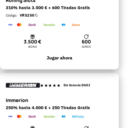
Rolling Slots
310% hasta 3.500 € + 600 Tiradas Gratis
Código:
VRS250
Skrill
Neteller
Jeton
Visa
Mastercard
Skrill
Neteller
Paysafecard
Jeton
3.500 €
600
BONO
GIROS
Jugar ahora
Sin licencia DGOJ
Immerion
250% hasta 4.000 € + 250 Tiradas Gratis
Skrill
Neteller
MiFinity
Visa
Mastercard
Skrill
Neteller
Paysafecard
MiFinity