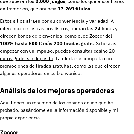
que superan los
2.000 juegos
, como los que encontrarás
en Immerion, que anuncia
13.269 títulos
.
Estos sitios atraen por su conveniencia y variedad. A
diferencia de los casinos físicos, operan las 24 horas y
ofrecen bonos de bienvenida, como el de Zoccer del
100% hasta 500 € más 200 tiradas gratis
. Si buscas
empezar con un impulso, puedes consultar
casino 20
euros gratis sin depósito
. La oferta se completa con
promociones de tiradas gratuitas, como las que ofrecen
algunos operadores en su bienvenida.
Análisis de los mejores operadores
Aquí tienes un resumen de los casinos online que he
probado, basándome en la información disponible y mi
propia experiencia:
Zoccer