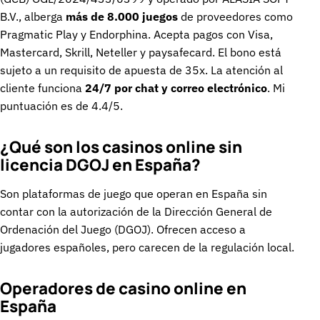
B.V., alberga
más de 8.000 juegos
de proveedores como
Pragmatic Play y Endorphina. Acepta pagos con Visa,
Mastercard, Skrill, Neteller y paysafecard. El bono está
sujeto a un requisito de apuesta de 35x. La atención al
cliente funciona
24/7 por chat y correo electrónico
. Mi
puntuación es de 4.4/5.
¿Qué son los casinos online sin
licencia DGOJ en España?
Son plataformas de juego que operan en España sin
contar con la autorización de la Dirección General de
Ordenación del Juego (DGOJ). Ofrecen acceso a
jugadores españoles, pero carecen de la regulación local.
Operadores de casino online en
España