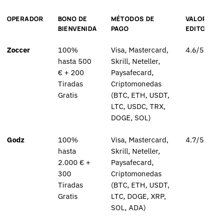
OPERADOR
BONO DE
MÉTODOS DE
VALORACI
BIENVENIDA
PAGO
EDITORIA
Zoccer
100%
Visa, Mastercard,
4.6/5
hasta 500
Skrill, Neteller,
€ + 200
Paysafecard,
Tiradas
Criptomonedas
Gratis
(BTC, ETH, USDT,
LTC, USDC, TRX,
DOGE, SOL)
Godz
100%
Visa, Mastercard,
4.7/5
hasta
Skrill, Neteller,
2.000 € +
Paysafecard,
300
Criptomonedas
Tiradas
(BTC, ETH, USDT,
Gratis
LTC, DOGE, XRP,
SOL, ADA)