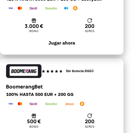
Skrill
Neteller
Visa
Mastercard
Skrill
Neteller
Paysafecard
Bitcoin
3.000 €
200
BONO
GIROS
Jugar ahora
Sin licencia DGOJ
BoomerangBet
100% HASTA 500 EUR + 200 GG
Skrill
Neteller
Jeton
Visa
Mastercard
Skrill
Neteller
Jeton
Bitcoin
500 €
200
BONO
GIROS