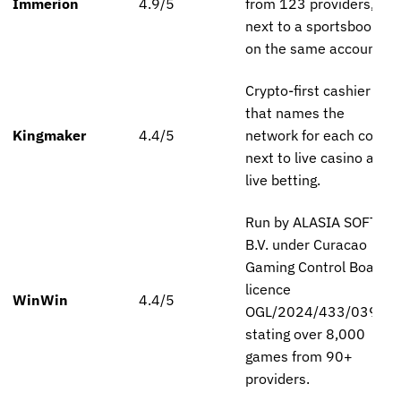
Immerion
4.9/5
from 123 providers,
next to a sportsbook
on the same account.
Crypto-first cashier
that names the
Kingmaker
4.4/5
network for each coin,
next to live casino and
live betting.
Run by ALASIA SOFT
B.V. under Curacao
Gaming Control Board
licence
WinWin
4.4/5
OGL/2024/433/0399,
stating over 8,000
games from 90+
providers.