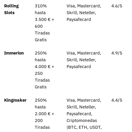
Rolling
310%
Visa, Mastercard,
4.6/5
Slots
hasta
Skrill, Neteller,
3.500 € +
Paysafecard
600
Tiradas
Gratis
Immerion
250%
Visa, Mastercard,
4.9/5
hasta
Skrill, Neteller,
4.000 € +
Paysafecard
250
Tiradas
Gratis
Kingmaker
250%
Visa, Mastercard,
4.4/5
hasta
Skrill, Neteller,
2.000 € +
Paysafecard,
200
Criptomonedas
Tiradas
(BTC, ETH, USDT,