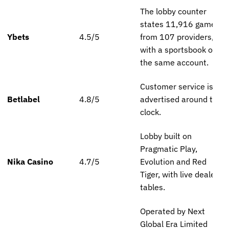
The lobby counter
states 11,916 games
Ybets
4.5/5
from 107 providers,
with a sportsbook on
the same account.
Customer service is
Betlabel
4.8/5
advertised around the
clock.
Lobby built on
Pragmatic Play,
Nika Casino
4.7/5
Evolution and Red
Tiger, with live dealer
tables.
Operated by Next
Global Era Limited