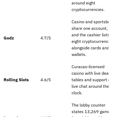
around eight
cryptocurrencies.
Casino and sportsbook
share one account,
and the cashier lists
Godz
4.7/5
eight cryptocurrencies
alongside cards and e-
wallets.
Curacao-licensed
casino with live dealer
Rolling Slots
4.6/5
tables and support on
live chat around the
clock.
The lobby counter
states 13,269 games