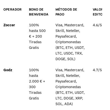
OPERADOR
BONO DE
MÉTODOS DE
VALORACI
BIENVENIDA
PAGO
EDITORIA
Zoccer
100%
Visa, Mastercard,
4.6/5
hasta 500
Skrill, Neteller,
€ + 200
Paysafecard,
Tiradas
Criptomonedas
Gratis
(BTC, ETH, USDT,
LTC, USDC, TRX,
DOGE, SOL)
Godz
100%
Visa, Mastercard,
4.7/5
hasta
Skrill, Neteller,
2.000 € +
Paysafecard,
300
Criptomonedas
Tiradas
(BTC, ETH, USDT,
Gratis
LTC, DOGE, XRP,
SOL, ADA)