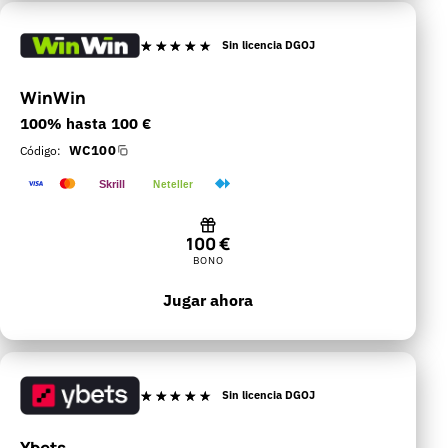
Sin licencia DGOJ
WinWin
100% hasta 100 €
Código:
WC100
Skrill
Neteller
Visa
Mastercard
Skrill
Neteller
Paysafecard
Apple Pay
100 €
BONO
Jugar ahora
Sin licencia DGOJ
Ybets