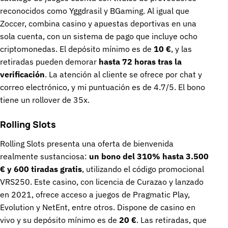
reconocidos como Yggdrasil y BGaming. Al igual que
Zoccer, combina casino y apuestas deportivas en una
sola cuenta, con un sistema de pago que incluye ocho
criptomonedas. El depósito mínimo es de
10 €
, y las
retiradas pueden demorar
hasta 72 horas tras la
verificación
. La atención al cliente se ofrece por chat y
correo electrónico, y mi puntuación es de 4.7/5. El bono
tiene un rollover de 35x.
Rolling Slots
Rolling Slots presenta una oferta de bienvenida
realmente sustanciosa:
un bono del 310% hasta 3.500
€ y 600 tiradas gratis
, utilizando el código promocional
VRS250. Este casino, con licencia de Curazao y lanzado
en 2021, ofrece acceso a juegos de Pragmatic Play,
Evolution y NetEnt, entre otros. Dispone de casino en
vivo y su depósito mínimo es de
20 €
. Las retiradas, que