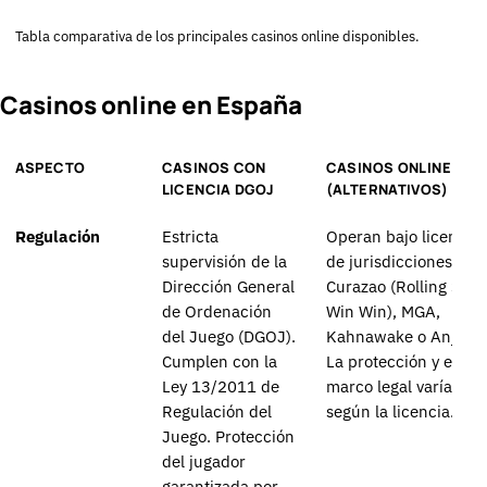
Tabla comparativa de los principales casinos online disponibles.
Casinos online en España
ASPECTO
CASINOS CON
CASINOS ONLINE
LICENCIA DGOJ
(ALTERNATIVOS)
Regulación
Estricta
Operan bajo licencias
supervisión de la
de jurisdicciones co
Dirección General
Curazao (Rolling Slots
de Ordenación
Win Win), MGA,
del Juego (DGOJ).
Kahnawake o Anjoua
Cumplen con la
La protección y el
Ley 13/2011 de
marco legal varían
Regulación del
según la licencia.
Juego. Protección
del jugador
garantizada por