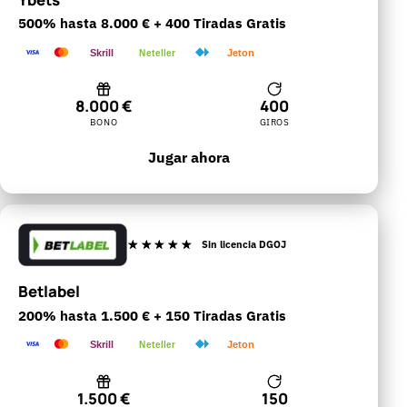
500% hasta 8.000 € + 400 Tiradas Gratis
Skrill
Neteller
Jeton
Visa
Mastercard
Skrill
Neteller
Paysafecard
Jeton
8.000 €
400
BONO
GIROS
Jugar ahora
Sin licencia DGOJ
Betlabel
200% hasta 1.500 € + 150 Tiradas Gratis
Skrill
Neteller
Jeton
Visa
Mastercard
Skrill
Neteller
Paysafecard
Jeton
1.500 €
150