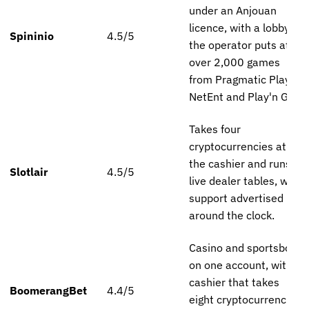
under an Anjouan
licence, with a lobby
Spininio
4.5/5
the operator puts at
over 2,000 games
from Pragmatic Play,
NetEnt and Play'n GO.
Takes four
cryptocurrencies at
the cashier and runs
Slotlair
4.5/5
live dealer tables, with
support advertised
around the clock.
Casino and sportsbook
on one account, with a
cashier that takes
BoomerangBet
4.4/5
eight cryptocurrencies