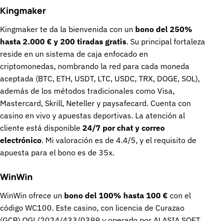
Kingmaker
Kingmaker te da la bienvenida con un
bono del 250%
hasta 2.000 € y 200 tiradas gratis
. Su principal fortaleza
reside en un sistema de caja enfocado en
criptomonedas, nombrando la red para cada moneda
aceptada (BTC, ETH, USDT, LTC, USDC, TRX, DOGE, SOL),
además de los métodos tradicionales como Visa,
Mastercard, Skrill, Neteller y paysafecard. Cuenta con
casino en vivo y apuestas deportivas. La atención al
cliente está disponible
24/7 por chat y correo
electrónico
. Mi valoración es de 4.4/5, y el requisito de
apuesta para el bono es de 35x.
WinWin
WinWin ofrece un
bono del 100% hasta 100 €
con el
código WC100. Este casino, con licencia de Curazao
(GCB) OGL/2024/433/0399 y operado por ALASIA SOFT