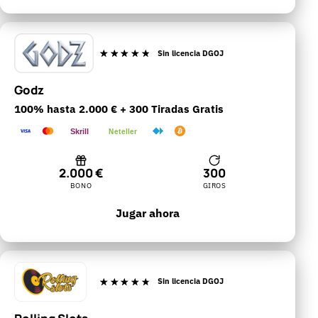
Sin licencia DGOJ
Godz
100% hasta 2.000 € + 300 Tiradas Gratis
Skrill
Neteller
Visa
Mastercard
Skrill
Neteller
Paysafecard
Bitcoin
2.000 €
300
BONO
GIROS
Jugar ahora
Sin licencia DGOJ