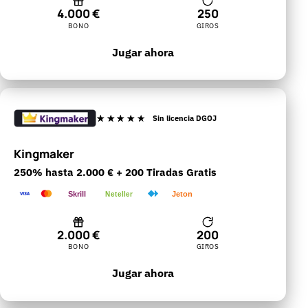
4.000 €
250
BONO
GIROS
Jugar ahora
Sin licencia DGOJ
Kingmaker
250% hasta 2.000 € + 200 Tiradas Gratis
Skrill
Neteller
Jeton
Visa
Mastercard
Skrill
Neteller
Paysafecard
Jeton
2.000 €
200
BONO
GIROS
Jugar ahora