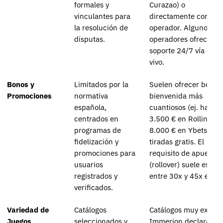
formales y
Curazao) o
vinculantes para
directamente con el
la resolución de
operador. Algunos
disputas.
operadores ofrecen
soporte 24/7 vía chat
vivo.
Bonos y
Limitados por la
Suelen ofrecer bonos
Promociones
normativa
bienvenida más
española,
cuantiosos (ej. hasta
centrados en
3.500 € en Rolling Slo
programas de
8.000 € en Ybets) y
fidelización y
tiradas gratis. El
promociones para
requisito de apuesta
usuarios
(rollover) suele estar
registrados y
entre 30x y 45x el bo
verificados.
Variedad de
Catálogos
Catálogos muy extens
Juegos
seleccionados y
Immerion declara