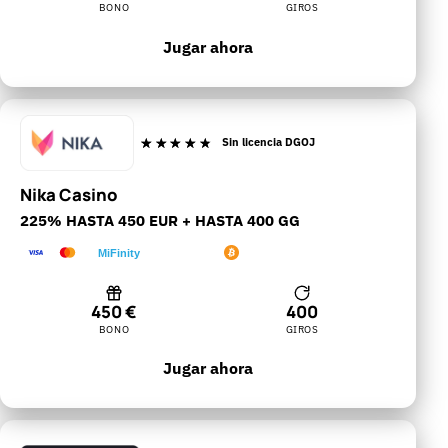
BONO
GIROS
Jugar ahora
Sin licencia DGOJ
Nika Casino
225% HASTA 450 EUR + HASTA 400 GG
MiFinity
Visa
Mastercard
MiFinity
Apple Pay
Google Pay
Bitcoin
450 €
400
BONO
GIROS
Jugar ahora