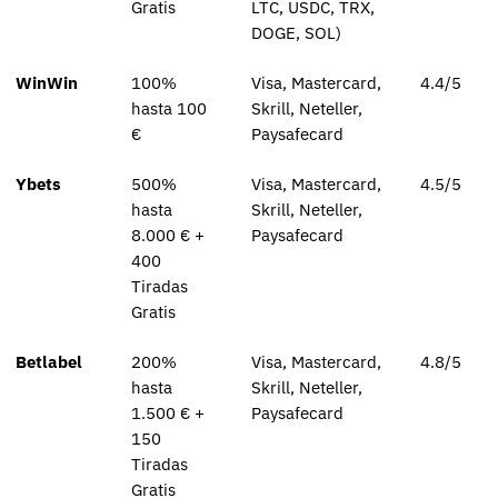
Gratis
LTC, USDC, TRX,
DOGE, SOL)
WinWin
100%
Visa, Mastercard,
4.4/5
hasta 100
Skrill, Neteller,
€
Paysafecard
Ybets
500%
Visa, Mastercard,
4.5/5
hasta
Skrill, Neteller,
8.000 € +
Paysafecard
400
Tiradas
Gratis
Betlabel
200%
Visa, Mastercard,
4.8/5
hasta
Skrill, Neteller,
1.500 € +
Paysafecard
150
Tiradas
Gratis