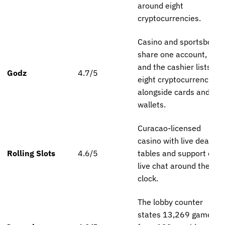
around eight
cryptocurrencies.
Casino and sportsbook
share one account,
and the cashier lists
Godz
4.7/5
eight cryptocurrencies
alongside cards and e-
wallets.
Curacao-licensed
casino with live dealer
Rolling Slots
4.6/5
tables and support on
live chat around the
clock.
The lobby counter
states 13,269 games