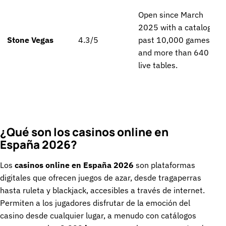
Open since March
2025 with a catalogue
Stone Vegas
4.3/5
past 10,000 games
and more than 640
live tables.
¿Qué son los casinos online en
España 2026?
Los
casinos online en España 2026
son plataformas
digitales que ofrecen juegos de azar, desde tragaperras
hasta ruleta y blackjack, accesibles a través de internet.
Permiten a los jugadores disfrutar de la emoción del
casino desde cualquier lugar, a menudo con catálogos