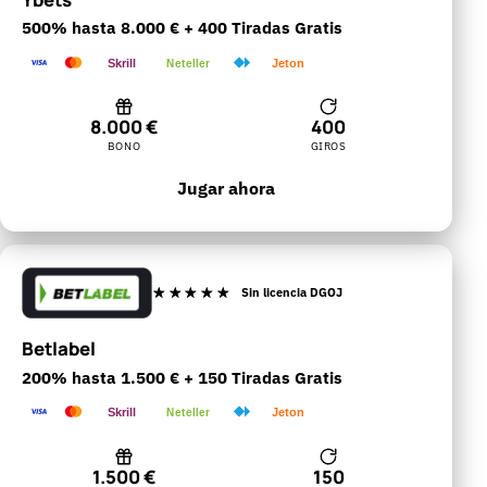
500% hasta 8.000 € + 400 Tiradas Gratis
Skrill
Neteller
Jeton
Visa
Mastercard
Skrill
Neteller
Paysafecard
Jeton
8.000 €
400
BONO
GIROS
Jugar ahora
Sin licencia DGOJ
Betlabel
200% hasta 1.500 € + 150 Tiradas Gratis
Skrill
Neteller
Jeton
Visa
Mastercard
Skrill
Neteller
Paysafecard
Jeton
1.500 €
150