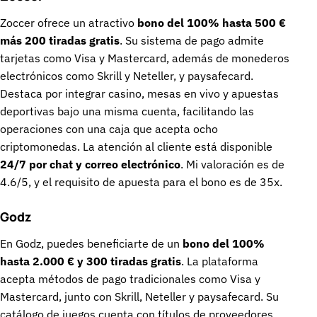
Zoccer ofrece un atractivo
bono del 100% hasta 500 €
más 200 tiradas gratis
. Su sistema de pago admite
tarjetas como Visa y Mastercard, además de monederos
electrónicos como Skrill y Neteller, y paysafecard.
Destaca por integrar casino, mesas en vivo y apuestas
deportivas bajo una misma cuenta, facilitando las
operaciones con una caja que acepta ocho
criptomonedas. La atención al cliente está disponible
24/7 por chat y correo electrónico
. Mi valoración es de
4.6/5, y el requisito de apuesta para el bono es de 35x.
Godz
En Godz, puedes beneficiarte de un
bono del 100%
hasta 2.000 € y 300 tiradas gratis
. La plataforma
acepta métodos de pago tradicionales como Visa y
Mastercard, junto con Skrill, Neteller y paysafecard. Su
catálogo de juegos cuenta con títulos de proveedores