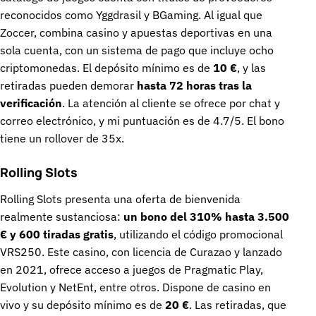
reconocidos como Yggdrasil y BGaming. Al igual que
Zoccer, combina casino y apuestas deportivas en una
sola cuenta, con un sistema de pago que incluye ocho
criptomonedas. El depósito mínimo es de
10 €
, y las
retiradas pueden demorar
hasta 72 horas tras la
verificación
. La atención al cliente se ofrece por chat y
correo electrónico, y mi puntuación es de 4.7/5. El bono
tiene un rollover de 35x.
Rolling Slots
Rolling Slots presenta una oferta de bienvenida
realmente sustanciosa:
un bono del 310% hasta 3.500
€ y 600 tiradas gratis
, utilizando el código promocional
VRS250. Este casino, con licencia de Curazao y lanzado
en 2021, ofrece acceso a juegos de Pragmatic Play,
Evolution y NetEnt, entre otros. Dispone de casino en
vivo y su depósito mínimo es de
20 €
. Las retiradas, que