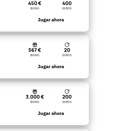
450 €
400
BONO
GIROS
Jugar ahora
567 €
20
BONO
GIROS
Jugar ahora
3.000 €
200
BONO
GIROS
Jugar ahora