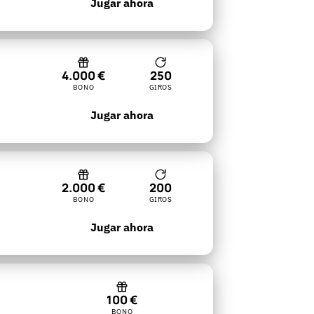
Jugar ahora
4.000 €
250
BONO
GIROS
Jugar ahora
2.000 €
200
BONO
GIROS
Jugar ahora
100 €
BONO