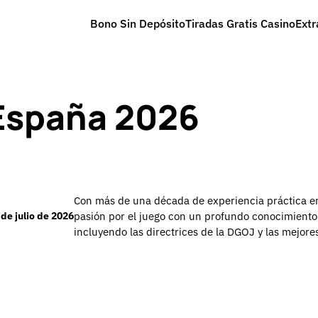
Bono Sin Depósito
Tiradas Gratis Casino
Extr
 España 2026
Con más de una década de experiencia práctica en
pasión por el juego con un profundo conocimiento 
 de julio de 2026
incluyendo las directrices de la DGOJ y las mejores