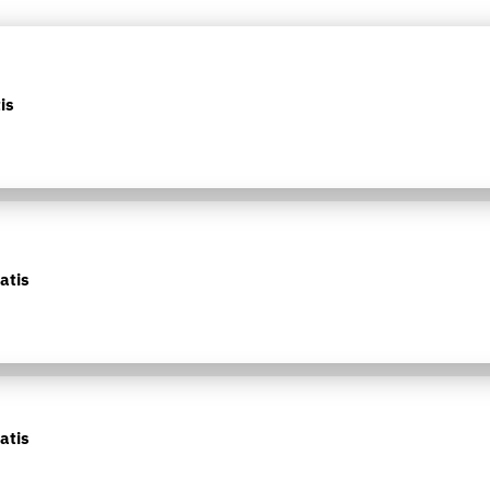
is
rd
n
atis
rd
n
atis