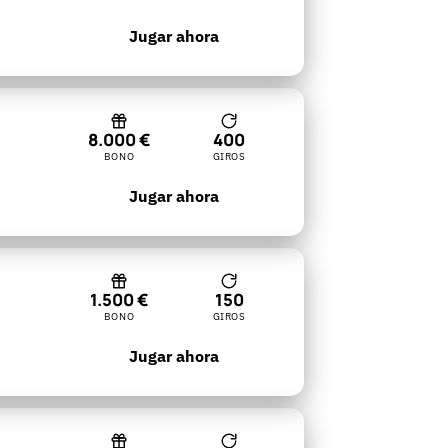
Jugar ahora
8.000 €
400
BONO
GIROS
Jugar ahora
1.500 €
150
BONO
GIROS
Jugar ahora