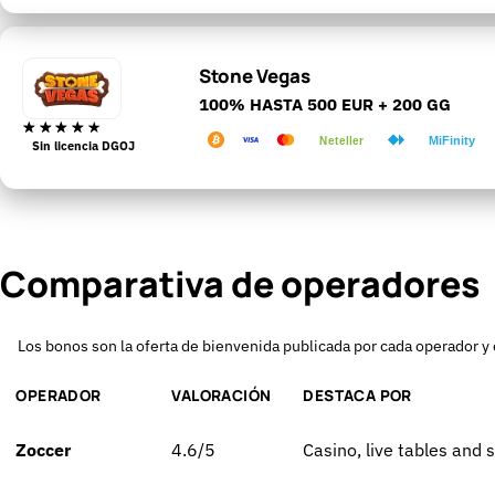
Stone Vegas
100% HASTA 500 EUR + 200 GG
Neteller
MiFinity
Sin licencia DGOJ
Bitcoin
Visa
Mastercard
Neteller
Paysafecard
MiFinity
Comparativa de operadores
Los bonos son la oferta de bienvenida publicada por cada operador y 
OPERADOR
VALORACIÓN
DESTACA POR
Zoccer
4.6/5
Casino, live tables and 