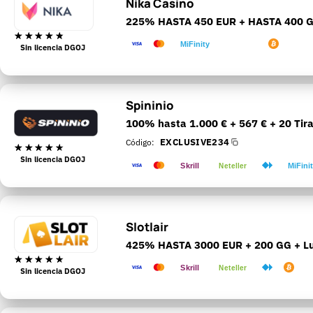
Nika Casino
225% HASTA 450 EUR + HASTA 400 
MiFinity
Sin licencia DGOJ
Visa
Mastercard
MiFinity
Apple Pay
Google Pay
Bitcoin
Spininio
100% hasta 1.000 € + 567 € + 20 Tir
Código:
EXCLUSIVE234
Sin licencia DGOJ
Skrill
Neteller
MiFini
Visa
Mastercard
Skrill
Neteller
Paysafeca
MiFini
Slotlair
425% HASTA 3000 EUR + 200 GG + L
Skrill
Neteller
Sin licencia DGOJ
Visa
Mastercard
Skrill
Neteller
Paysafeca
Bitcoi