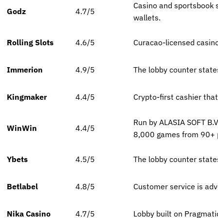
Casino and sportsbook s
Godz
4.7/5
wallets.
Rolling Slots
4.6/5
Curacao-licensed casino 
Immerion
4.9/5
The lobby counter stat
Kingmaker
4.4/5
Crypto-first cashier tha
Run by ALASIA SOFT B.V
WinWin
4.4/5
8,000 games from 90+ p
Ybets
4.5/5
The lobby counter stat
Betlabel
4.8/5
Customer service is adv
Nika Casino
4.7/5
Lobby built on Pragmatic