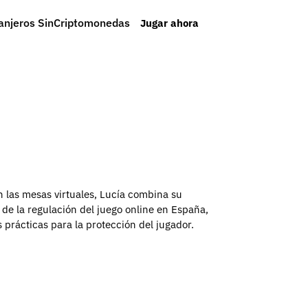
anjeros Sin
Criptomonedas
Jugar ahora
 las mesas virtuales, Lucía combina su
de la regulación del juego online en España,
 prácticas para la protección del jugador.