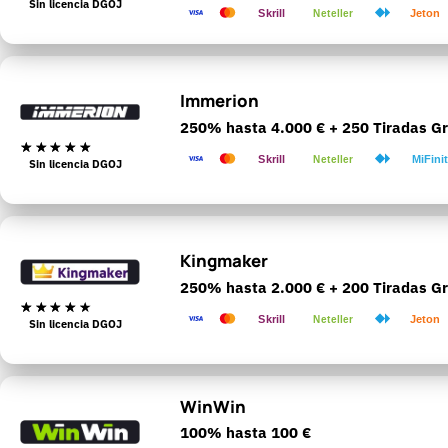
Sin licencia DGOJ
Skrill
Neteller
Jeton
Visa
Mastercard
Skrill
Neteller
Paysafeca
Jeton
Immerion
250% hasta 4.000 € + 250 Tiradas Gr
Skrill
Neteller
MiFini
Sin licencia DGOJ
Visa
Mastercard
Skrill
Neteller
Paysafeca
MiFini
Kingmaker
250% hasta 2.000 € + 200 Tiradas Gr
Skrill
Neteller
Jeton
Sin licencia DGOJ
Visa
Mastercard
Skrill
Neteller
Paysafeca
Jeton
WinWin
100% hasta 100 €