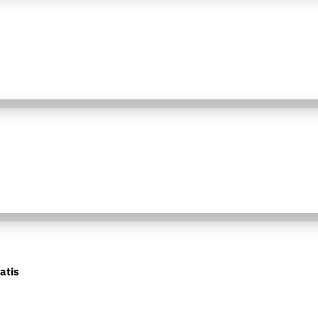
tcoin
fecard
atis
n