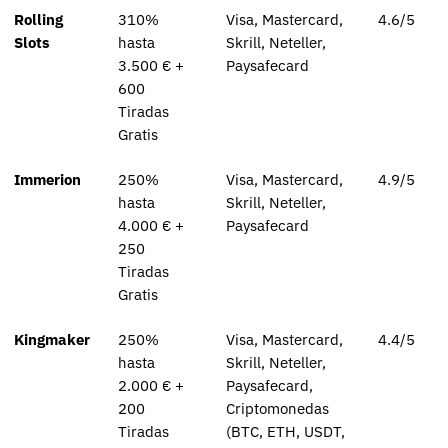
Rolling
310%
Visa, Mastercard,
4.6/5
Slots
hasta
Skrill, Neteller,
3.500 € +
Paysafecard
600
Tiradas
Gratis
Immerion
250%
Visa, Mastercard,
4.9/5
hasta
Skrill, Neteller,
4.000 € +
Paysafecard
250
Tiradas
Gratis
Kingmaker
250%
Visa, Mastercard,
4.4/5
hasta
Skrill, Neteller,
2.000 € +
Paysafecard,
200
Criptomonedas
Tiradas
(BTC, ETH, USDT,