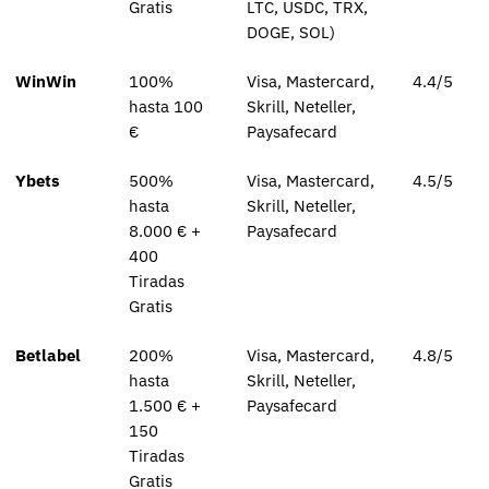
Gratis
LTC, USDC, TRX,
DOGE, SOL)
WinWin
100%
Visa, Mastercard,
4.4/5
hasta 100
Skrill, Neteller,
€
Paysafecard
Ybets
500%
Visa, Mastercard,
4.5/5
hasta
Skrill, Neteller,
8.000 € +
Paysafecard
400
Tiradas
Gratis
Betlabel
200%
Visa, Mastercard,
4.8/5
hasta
Skrill, Neteller,
1.500 € +
Paysafecard
150
Tiradas
Gratis