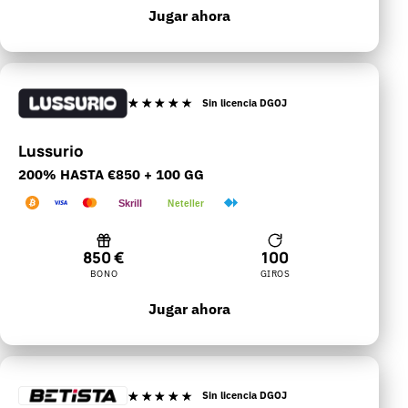
Jugar ahora
Sin licencia DGOJ
Lussurio
200% HASTA €850 + 100 GG
Skrill
Neteller
Bitcoin
Visa
Mastercard
Skrill
Neteller
Paysafecard
850 €
100
BONO
GIROS
Jugar ahora
Sin licencia DGOJ