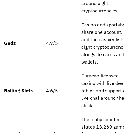
around eight
cryptocurrencies.
Casino and sportsbook
share one account,
and the cashier lists
Godz
4.7/5
eight cryptocurrencies
alongside cards and e-
wallets.
Curacao-licensed
casino with live dealer
Rolling Slots
4.6/5
tables and support on
live chat around the
clock.
The lobby counter
states 13,269 games