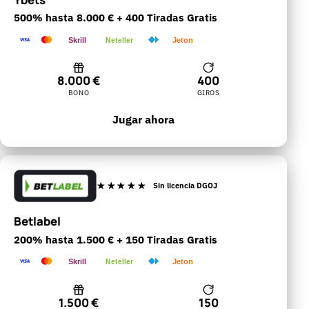
500% hasta 8.000 € + 400 Tiradas Gratis
Skrill
Neteller
Jeton
Visa
Mastercard
Skrill
Neteller
Paysafecard
Jeton
8.000 €
400
BONO
GIROS
Jugar ahora
Sin licencia DGOJ
Betlabel
200% hasta 1.500 € + 150 Tiradas Gratis
Skrill
Neteller
Jeton
Visa
Mastercard
Skrill
Neteller
Paysafecard
Jeton
1.500 €
150