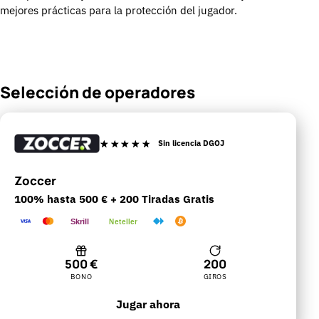
mejores prácticas para la protección del jugador.
Selección de operadores
Sin licencia DGOJ
Zoccer
100% hasta 500 € + 200 Tiradas Gratis
Skrill
Neteller
Visa
Mastercard
Skrill
Neteller
Paysafecard
Bitcoin
500 €
200
BONO
GIROS
Jugar ahora