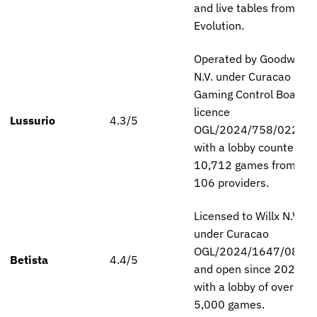
and live tables from
Evolution.
Operated by Goodwin
N.V. under Curacao
Gaming Control Board
licence
Lussurio
4.3/5
OGL/2024/758/0228,
with a lobby counter of
10,712 games from
106 providers.
Licensed to Willx N.V.
under Curacao
OGL/2024/1647/0892
Betista
4.4/5
and open since 2025,
with a lobby of over
5,000 games.