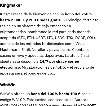
Kingmaker
Kingmaker te da la bienvenida con un
bono del 250%
hasta 2.000 € y 200 tiradas gratis
. Su principal fortaleza
reside en un sistema de caja enfocado en
criptomonedas, nombrando la red para cada moneda
aceptada (BTC, ETH, USDT, LTC, USDC, TRX, DOGE, SOL),
además de los métodos tradicionales como Visa,
Mastercard, Skrill, Neteller y paysafecard. Cuenta con
casino en vivo y apuestas deportivas. La atención al
cliente está disponible
24/7 por chat y correo
electrónico
. Mi valoración es de 4.4/5, y el requisito de
apuesta para el bono es de 35x.
WinWin
WinWin ofrece un
bono del 100% hasta 100 €
con el
código WC100. Este casino, con licencia de Curazao
(GCB) OGL/2024/433/0399 y operado por ALASIA SOFT