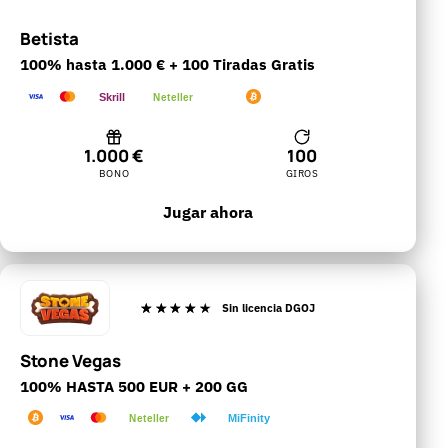
Betista
100% hasta 1.000 € + 100 Tiradas Gratis
Skrill
Neteller
Visa
Mastercard
Skrill
Neteller
Apple Pay
Bitcoin
1.000 €
100
BONO
GIROS
Jugar ahora
Sin licencia DGOJ
Stone Vegas
100% HASTA 500 EUR + 200 GG
Neteller
MiFinity
Bitcoin
Visa
Mastercard
Neteller
Paysafecard
MiFinity