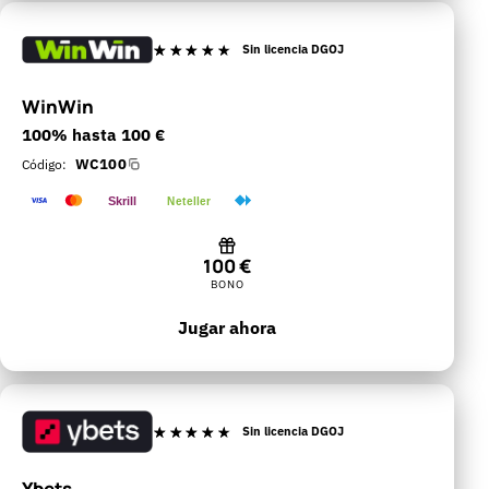
Sin licencia DGOJ
WinWin
100% hasta 100 €
Código:
WC100
Skrill
Neteller
Visa
Mastercard
Skrill
Neteller
Paysafecard
Apple Pay
100 €
BONO
Jugar ahora
Sin licencia DGOJ
Ybets