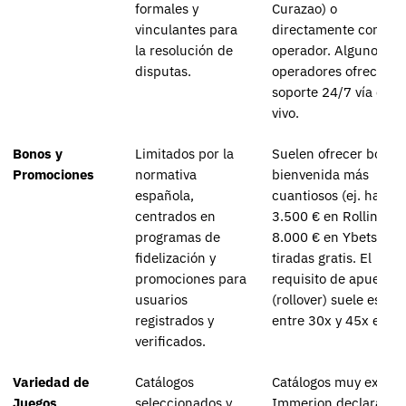
formales y
Curazao) o
vinculantes para
directamente con el
la resolución de
operador. Algunos
disputas.
operadores ofrecen
soporte 24/7 vía chat
vivo.
Bonos y
Limitados por la
Suelen ofrecer bonos
Promociones
normativa
bienvenida más
española,
cuantiosos (ej. hasta
centrados en
3.500 € en Rolling Slo
programas de
8.000 € en Ybets) y
fidelización y
tiradas gratis. El
promociones para
requisito de apuesta
usuarios
(rollover) suele estar
registrados y
entre 30x y 45x el bo
verificados.
Variedad de
Catálogos
Catálogos muy extens
Juegos
seleccionados y
Immerion declara