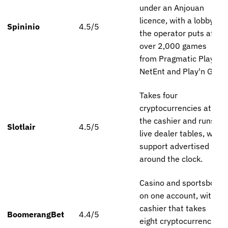
under an Anjouan
licence, with a lobby
Spininio
4.5/5
the operator puts at
over 2,000 games
from Pragmatic Play,
NetEnt and Play'n GO.
Takes four
cryptocurrencies at
the cashier and runs
Slotlair
4.5/5
live dealer tables, with
support advertised
around the clock.
Casino and sportsbook
on one account, with a
cashier that takes
BoomerangBet
4.4/5
eight cryptocurrencies