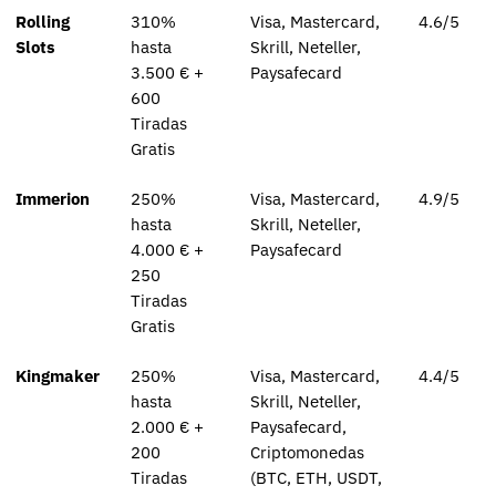
Rolling
310%
Visa, Mastercard,
4.6/5
Slots
hasta
Skrill, Neteller,
3.500 € +
Paysafecard
600
Tiradas
Gratis
Immerion
250%
Visa, Mastercard,
4.9/5
hasta
Skrill, Neteller,
4.000 € +
Paysafecard
250
Tiradas
Gratis
Kingmaker
250%
Visa, Mastercard,
4.4/5
hasta
Skrill, Neteller,
2.000 € +
Paysafecard,
200
Criptomonedas
Tiradas
(BTC, ETH, USDT,