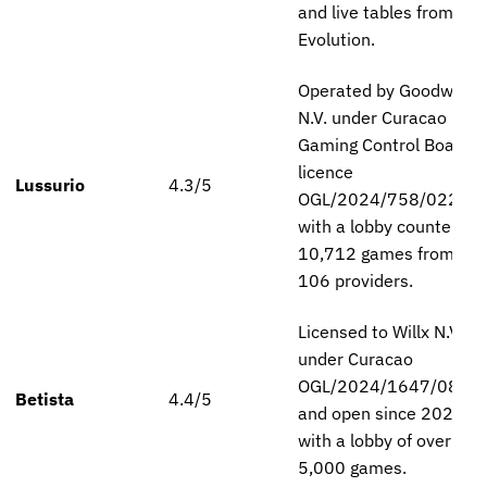
and live tables from
Evolution.
Operated by Goodwin
N.V. under Curacao
Gaming Control Board
licence
Lussurio
4.3/5
OGL/2024/758/0228,
with a lobby counter of
10,712 games from
106 providers.
Licensed to Willx N.V.
under Curacao
OGL/2024/1647/0892
Betista
4.4/5
and open since 2025,
with a lobby of over
5,000 games.