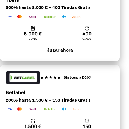
500% hasta 8.000 € + 400 Tiradas Gratis
Skrill
Neteller
Jeton
Visa
Mastercard
Skrill
Neteller
Paysafecard
Jeton
8.000 €
400
BONO
GIROS
Jugar ahora
Sin licencia DGOJ
Betlabel
200% hasta 1.500 € + 150 Tiradas Gratis
Skrill
Neteller
Jeton
Visa
Mastercard
Skrill
Neteller
Paysafecard
Jeton
1.500 €
150