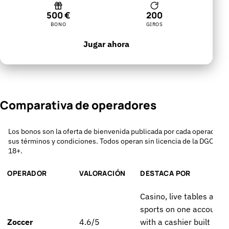
500 €
200
BONO
GIROS
Jugar ahora
Comparativa de operadores
Los bonos son la oferta de bienvenida publicada por cada operador y 
sus términos y condiciones. Todos operan sin licencia de la DGOJ. Enl
18+.
OPERADOR
VALORACIÓN
DESTACA POR
Casino, live tables and
sports on one account,
Zoccer
4.6/5
with a cashier built