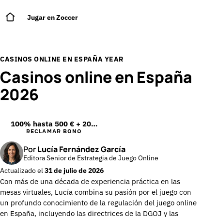
Jugar en Zoccer
CASINOS ONLINE EN ESPAÑA YEAR
Casinos online en España
2026
100% hasta 500 € + 200 Tiradas Gratis
RECLAMAR BONO
Por
Lucía Fernández García
Editora Senior de Estrategia de Juego Online
Actualizado el
31 de julio de 2026
Con más de una década de experiencia práctica en las
mesas virtuales, Lucía combina su pasión por el juego con
un profundo conocimiento de la regulación del juego online
en España, incluyendo las directrices de la DGOJ y las