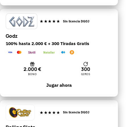
Sin licencia DGOJ
Godz
100% hasta 2.000 € + 300 Tiradas Gratis
Skrill
Neteller
Visa
Mastercard
Skrill
Neteller
Paysafecard
Bitcoin
2.000 €
300
BONO
GIROS
Jugar ahora
Sin licencia DGOJ