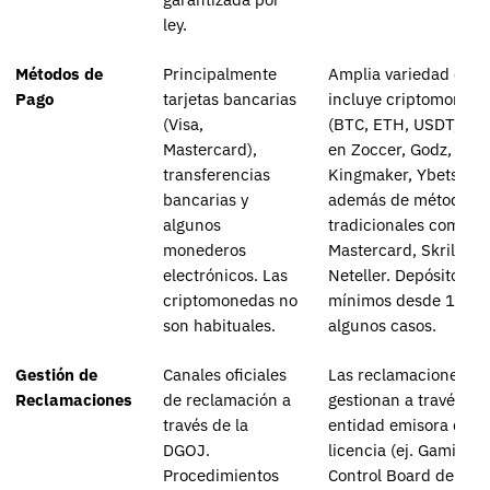
ley.
Métodos de
Principalmente
Amplia variedad que
Pago
tarjetas bancarias
incluye criptomoneda
(Visa,
(BTC, ETH, USDT, etc.
Mastercard),
en Zoccer, Godz,
transferencias
Kingmaker, Ybets,
bancarias y
además de métodos
algunos
tradicionales como Vi
monederos
Mastercard, Skrill y
electrónicos. Las
Neteller. Depósitos
criptomonedas no
mínimos desde 10 € 
son habituales.
algunos casos.
Gestión de
Canales oficiales
Las reclamaciones se
Reclamaciones
de reclamación a
gestionan a través de 
través de la
entidad emisora de la
DGOJ.
licencia (ej. Gaming
Procedimientos
Control Board de