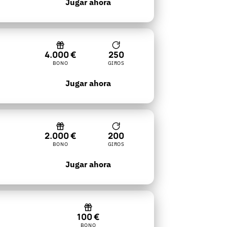
Jugar ahora
4.000 €
250
BONO
GIROS
Jugar ahora
2.000 €
200
BONO
GIROS
Jugar ahora
100 €
BONO