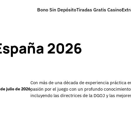
Bono Sin Depósito
Tiradas Gratis Casino
Extr
 España 2026
Con más de una década de experiencia práctica en
pasión por el juego con un profundo conocimiento 
 de julio de 2026
incluyendo las directrices de la DGOJ y las mejores