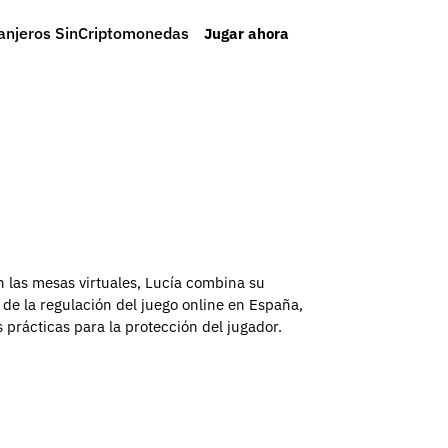
anjeros Sin
Criptomonedas
Jugar ahora
 las mesas virtuales, Lucía combina su
de la regulación del juego online en España,
 prácticas para la protección del jugador.