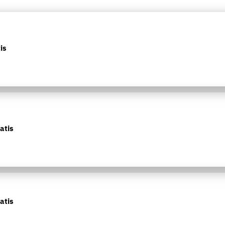
is
rd
n
atis
rd
n
atis