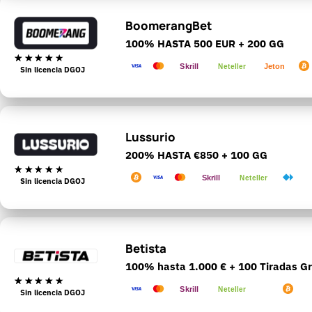
BoomerangBet
100% HASTA 500 EUR + 200 GG
Skrill
Neteller
Jeton
Sin licencia DGOJ
Visa
Mastercard
Skrill
Neteller
Jeton
Bi
Lussurio
200% HASTA €850 + 100 GG
Skrill
Neteller
Sin licencia DGOJ
Bitcoin
Visa
Mastercard
Skrill
Neteller
Paysa
Betista
100% hasta 1.000 € + 100 Tiradas Gr
Skrill
Neteller
Sin licencia DGOJ
Visa
Mastercard
Skrill
Neteller
Apple Pay
Bitcoi