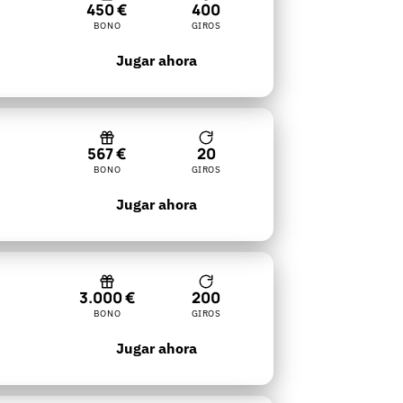
450 €
400
BONO
GIROS
Jugar ahora
567 €
20
BONO
GIROS
Jugar ahora
3.000 €
200
BONO
GIROS
Jugar ahora