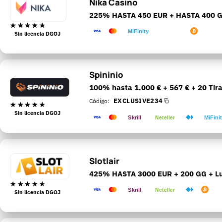
Nika Casino
225% HASTA 450 EUR + HASTA 400 
MiFinity
Sin licencia DGOJ
Visa
Mastercard
MiFinity
Apple Pay
Google Pay
Bitcoin
Spininio
100% hasta 1.000 € + 567 € + 20 Tir
Código:
EXCLUSIVE234
Sin licencia DGOJ
Skrill
Neteller
MiFini
Visa
Mastercard
Skrill
Neteller
Paysafeca
MiFini
Slotlair
425% HASTA 3000 EUR + 200 GG + L
Skrill
Neteller
Sin licencia DGOJ
Visa
Mastercard
Skrill
Neteller
Paysafeca
Bitcoi