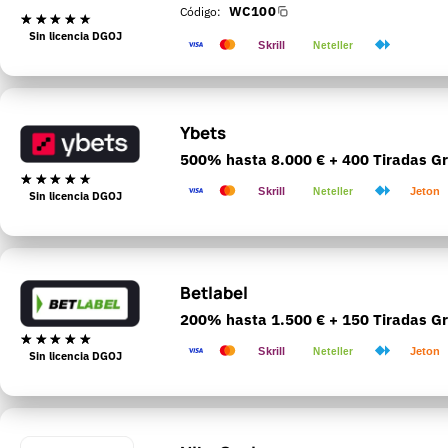
Código:
WC100
Sin licencia DGOJ
Skrill
Neteller
Visa
Mastercard
Skrill
Neteller
Paysafeca
Apple
Ybets
500% hasta 8.000 € + 400 Tiradas Gr
Skrill
Neteller
Jeton
Sin licencia DGOJ
Visa
Mastercard
Skrill
Neteller
Paysafeca
Jeton
Betlabel
200% hasta 1.500 € + 150 Tiradas Gr
Skrill
Neteller
Jeton
Sin licencia DGOJ
Visa
Mastercard
Skrill
Neteller
Paysafeca
Jeton