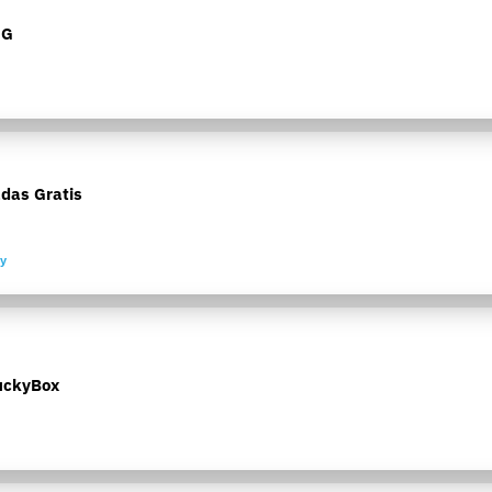
GG
adas Gratis
ty
rd
ty
uckyBox
rd
n