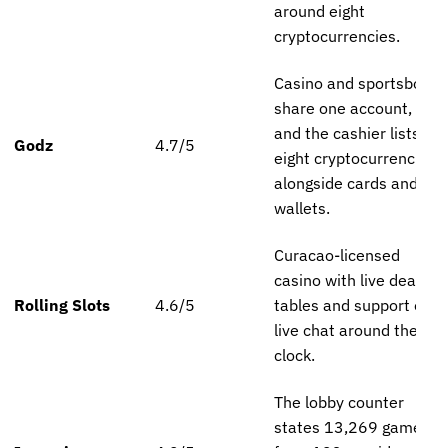
around eight
cryptocurrencies.
Casino and sportsbook
share one account,
and the cashier lists
Godz
4.7/5
eight cryptocurrencies
alongside cards and e-
wallets.
Curacao-licensed
casino with live dealer
Rolling Slots
4.6/5
tables and support on
live chat around the
clock.
The lobby counter
states 13,269 games