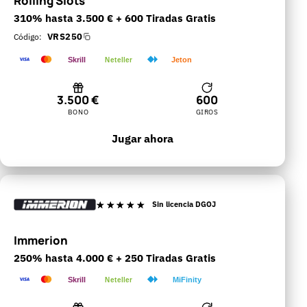
Rolling Slots
310% hasta 3.500 € + 600 Tiradas Gratis
Código:
VRS250
Skrill
Neteller
Jeton
Visa
Mastercard
Skrill
Neteller
Paysafecard
Jeton
3.500 €
600
BONO
GIROS
Jugar ahora
Sin licencia DGOJ
Immerion
250% hasta 4.000 € + 250 Tiradas Gratis
Skrill
Neteller
MiFinity
Visa
Mastercard
Skrill
Neteller
Paysafecard
MiFinity