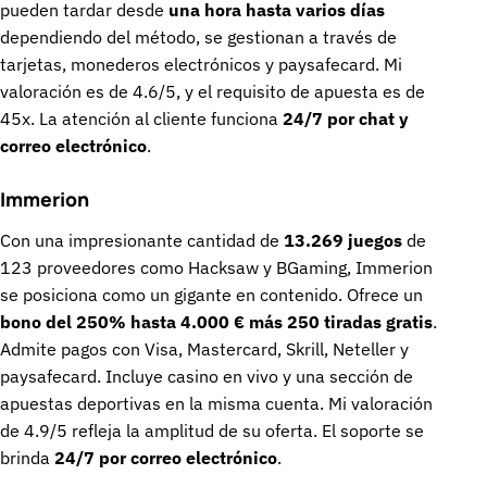
pueden tardar desde
una hora hasta varios días
dependiendo del método, se gestionan a través de
tarjetas, monederos electrónicos y paysafecard. Mi
valoración es de 4.6/5, y el requisito de apuesta es de
45x. La atención al cliente funciona
24/7 por chat y
correo electrónico
.
Immerion
Con una impresionante cantidad de
13.269 juegos
de
123 proveedores como Hacksaw y BGaming, Immerion
se posiciona como un gigante en contenido. Ofrece un
bono del 250% hasta 4.000 € más 250 tiradas gratis
.
Admite pagos con Visa, Mastercard, Skrill, Neteller y
paysafecard. Incluye casino en vivo y una sección de
apuestas deportivas en la misma cuenta. Mi valoración
de 4.9/5 refleja la amplitud de su oferta. El soporte se
brinda
24/7 por correo electrónico
.