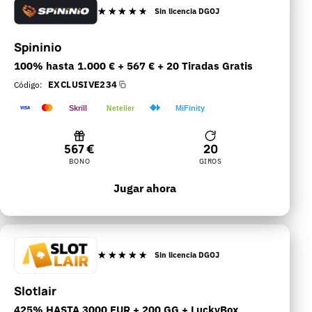
Sin licencia DGOJ
Spininio
100% hasta 1.000 € + 567 € + 20 Tiradas Gratis
Código:
EXCLUSIVE234
Skrill
Neteller
MiFinity
Visa
Mastercard
Skrill
Neteller
Paysafecard
MiFinity
567 €
20
BONO
GIROS
Jugar ahora
Sin licencia DGOJ
Slotlair
425% HASTA 3000 EUR + 200 GG + LuckyBox