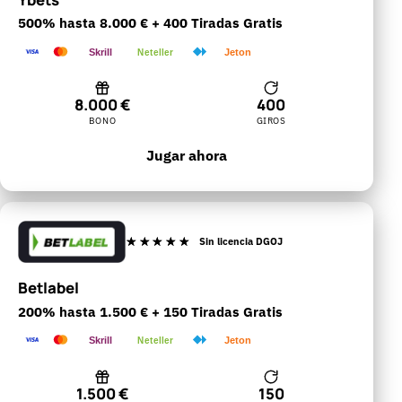
500% hasta 8.000 € + 400 Tiradas Gratis
Skrill
Neteller
Jeton
Visa
Mastercard
Skrill
Neteller
Paysafecard
Jeton
8.000 €
400
BONO
GIROS
Jugar ahora
Sin licencia DGOJ
Betlabel
200% hasta 1.500 € + 150 Tiradas Gratis
Skrill
Neteller
Jeton
Visa
Mastercard
Skrill
Neteller
Paysafecard
Jeton
1.500 €
150