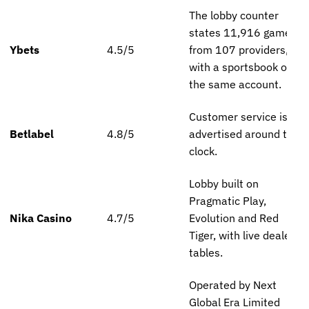
The lobby counter
states 11,916 games
Ybets
4.5/5
from 107 providers,
with a sportsbook on
the same account.
Customer service is
Betlabel
4.8/5
advertised around the
clock.
Lobby built on
Pragmatic Play,
Nika Casino
4.7/5
Evolution and Red
Tiger, with live dealer
tables.
Operated by Next
Global Era Limited