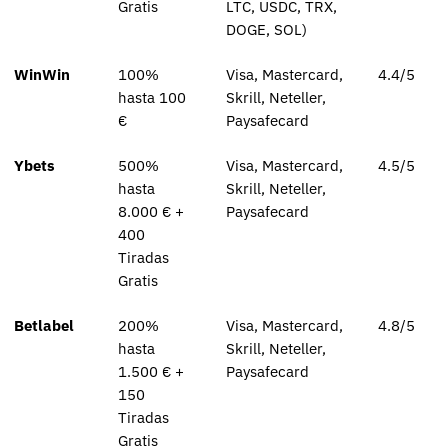
Gratis
LTC, USDC, TRX,
DOGE, SOL)
WinWin
100%
Visa, Mastercard,
4.4/5
hasta 100
Skrill, Neteller,
€
Paysafecard
Ybets
500%
Visa, Mastercard,
4.5/5
hasta
Skrill, Neteller,
8.000 € +
Paysafecard
400
Tiradas
Gratis
Betlabel
200%
Visa, Mastercard,
4.8/5
hasta
Skrill, Neteller,
1.500 € +
Paysafecard
150
Tiradas
Gratis