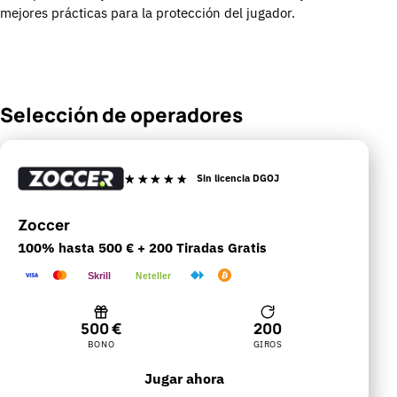
mejores prácticas para la protección del jugador.
Selección de operadores
Sin licencia DGOJ
Zoccer
100% hasta 500 € + 200 Tiradas Gratis
Skrill
Neteller
Visa
Mastercard
Skrill
Neteller
Paysafecard
Bitcoin
500 €
200
BONO
GIROS
Jugar ahora