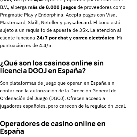
B.V., alberga
más de 8.000 juegos
de proveedores como
Pragmatic Play y Endorphina. Acepta pagos con Visa,
Mastercard, Skrill, Neteller y paysafecard. El bono está
sujeto a un requisito de apuesta de 35x. La atención al
cliente funciona
24/7 por chat y correo electrónico
. Mi
puntuación es de 4.4/5.
¿Qué son los casinos online sin
licencia DGOJ en España?
Son plataformas de juego que operan en España sin
contar con la autorización de la Dirección General de
Ordenación del Juego (DGOJ). Ofrecen acceso a
jugadores españoles, pero carecen de la regulación local.
Operadores de casino online en
España