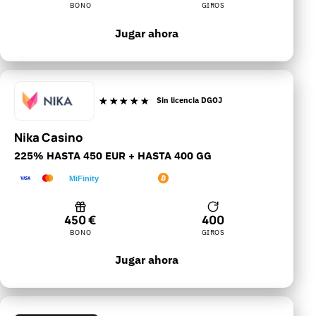
BONO
GIROS
Jugar ahora
Sin licencia DGOJ
Nika Casino
225% HASTA 450 EUR + HASTA 400 GG
MiFinity
Visa
Mastercard
MiFinity
Apple Pay
Google Pay
Bitcoin
450 €
400
BONO
GIROS
Jugar ahora