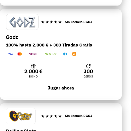
Sin licencia DGOJ
Godz
100% hasta 2.000 € + 300 Tiradas Gratis
Skrill
Neteller
Visa
Mastercard
Skrill
Neteller
Paysafecard
Bitcoin
2.000 €
300
BONO
GIROS
Jugar ahora
Sin licencia DGOJ