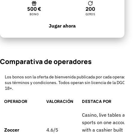
500 €
200
BONO
GIROS
Jugar ahora
Comparativa de operadores
Los bonos son la oferta de bienvenida publicada por cada operador y 
sus términos y condiciones. Todos operan sin licencia de la DGOJ. Enl
18+.
OPERADOR
VALORACIÓN
DESTACA POR
Casino, live tables and
sports on one account,
Zoccer
4.6/5
with a cashier built