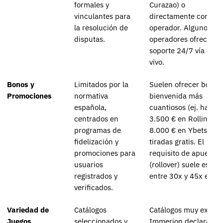
formales y
Curazao) o
vinculantes para
directamente con el
la resolución de
operador. Algunos
disputas.
operadores ofrecen
soporte 24/7 vía chat
vivo.
Bonos y
Limitados por la
Suelen ofrecer bonos
Promociones
normativa
bienvenida más
española,
cuantiosos (ej. hasta
centrados en
3.500 € en Rolling Slo
programas de
8.000 € en Ybets) y
fidelización y
tiradas gratis. El
promociones para
requisito de apuesta
usuarios
(rollover) suele estar
registrados y
entre 30x y 45x el bo
verificados.
Variedad de
Catálogos
Catálogos muy extens
Juegos
seleccionados y
Immerion declara