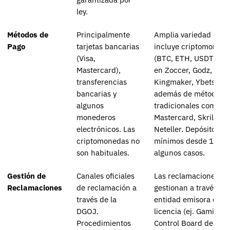
ley.
Métodos de
Principalmente
Amplia variedad que
Pago
tarjetas bancarias
incluye criptomoneda
(Visa,
(BTC, ETH, USDT, etc.
Mastercard),
en Zoccer, Godz,
transferencias
Kingmaker, Ybets,
bancarias y
además de métodos
algunos
tradicionales como Vi
monederos
Mastercard, Skrill y
electrónicos. Las
Neteller. Depósitos
criptomonedas no
mínimos desde 10 € 
son habituales.
algunos casos.
Gestión de
Canales oficiales
Las reclamaciones se
Reclamaciones
de reclamación a
gestionan a través de 
través de la
entidad emisora de la
DGOJ.
licencia (ej. Gaming
Procedimientos
Control Board de