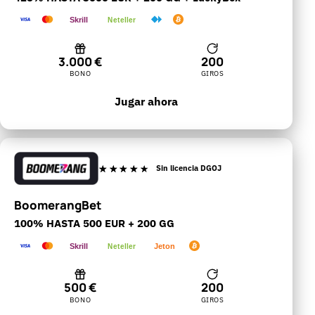
Skrill
Neteller
Visa
Mastercard
Skrill
Neteller
Paysafecard
Bitcoin
3.000 €
200
BONO
GIROS
Jugar ahora
Sin licencia DGOJ
BoomerangBet
100% HASTA 500 EUR + 200 GG
Skrill
Neteller
Jeton
Visa
Mastercard
Skrill
Neteller
Jeton
Bitcoin
500 €
200
BONO
GIROS