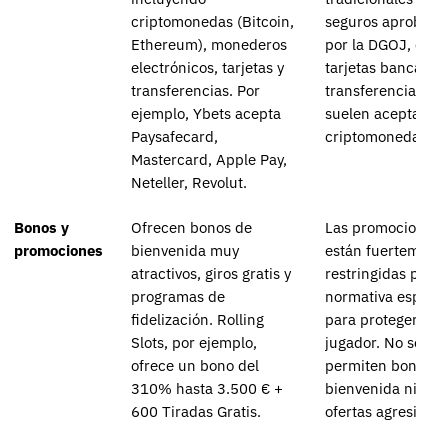
criptomonedas (Bitcoin,
seguros aprobado
Ethereum), monederos
por la DGOJ, com
electrónicos, tarjetas y
tarjetas bancarias
transferencias. Por
transferencias. N
ejemplo, Ybets acepta
suelen aceptar
Paysafecard,
criptomonedas.
Mastercard, Apple Pay,
Neteller, Revolut.
Bonos y
Ofrecen bonos de
Las promociones
promociones
bienvenida muy
están fuertement
atractivos, giros gratis y
restringidas por l
programas de
normativa españo
fidelización. Rolling
para proteger al
Slots, por ejemplo,
jugador. No se
ofrece un bono del
permiten bonos d
310% hasta 3.500 € +
bienvenida ni
600 Tiradas Gratis.
ofertas agresivas.