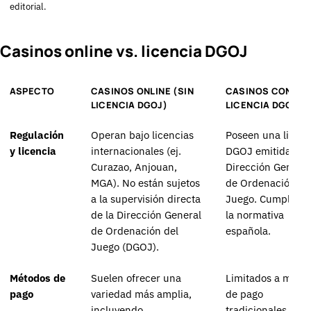
editorial.
Casinos online vs. licencia DGOJ
ASPECTO
CASINOS ONLINE (SIN
CASINOS CON
LICENCIA DGOJ)
LICENCIA DGOJ
Regulación
Operan bajo licencias
Poseen una licenc
y licencia
internacionales (ej.
DGOJ emitida por 
Curazao, Anjouan,
Dirección General
MGA). No están sujetos
de Ordenación de
a la supervisión directa
Juego. Cumplen 
de la Dirección General
la normativa
de Ordenación del
española.
Juego (DGOJ).
Métodos de
Suelen ofrecer una
Limitados a méto
pago
variedad más amplia,
de pago
incluyendo
tradicionales y