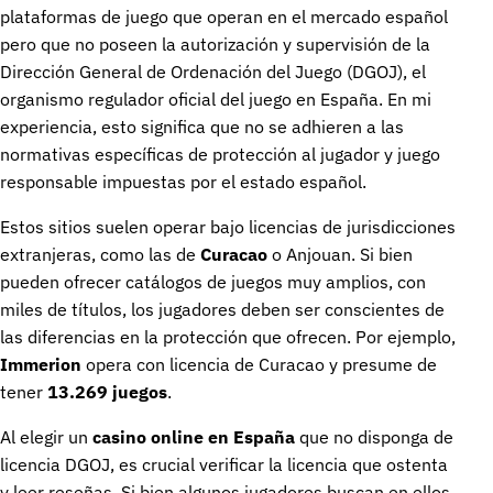
plataformas de juego que operan en el mercado español
pero que no poseen la autorización y supervisión de la
Dirección General de Ordenación del Juego (DGOJ), el
organismo regulador oficial del juego en España. En mi
experiencia, esto significa que no se adhieren a las
normativas específicas de protección al jugador y juego
responsable impuestas por el estado español.
Estos sitios suelen operar bajo licencias de jurisdicciones
extranjeras, como las de
Curacao
o Anjouan. Si bien
pueden ofrecer catálogos de juegos muy amplios, con
miles de títulos, los jugadores deben ser conscientes de
las diferencias en la protección que ofrecen. Por ejemplo,
Immerion
opera con licencia de Curacao y presume de
tener
13.269 juegos
.
Al elegir un
casino online en España
que no disponga de
licencia DGOJ, es crucial verificar la licencia que ostenta
y leer reseñas. Si bien algunos jugadores buscan en ellos