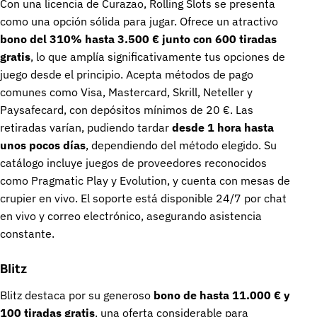
Con una licencia de Curazao, Rolling Slots se presenta
como una opción sólida para jugar. Ofrece un atractivo
bono del 310% hasta 3.500 € junto con 600 tiradas
gratis
, lo que amplía significativamente tus opciones de
juego desde el principio. Acepta métodos de pago
comunes como Visa, Mastercard, Skrill, Neteller y
Paysafecard, con depósitos mínimos de 20 €. Las
retiradas varían, pudiendo tardar
desde 1 hora hasta
unos pocos días
, dependiendo del método elegido. Su
catálogo incluye juegos de proveedores reconocidos
como Pragmatic Play y Evolution, y cuenta con mesas de
crupier en vivo. El soporte está disponible 24/7 por chat
en vivo y correo electrónico, asegurando asistencia
constante.
Blitz
Blitz destaca por su generoso
bono de hasta 11.000 € y
100 tiradas gratis
, una oferta considerable para