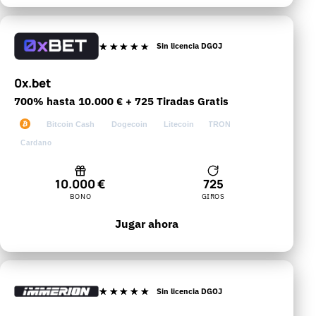
Sin licencia DGOJ
0x.bet
700% hasta 10.000 € + 725 Tiradas Gratis
Bitcoin Cash
Dogecoin
Litecoin
TRON
Bitcoin
Bitcoin Cash
Dogecoin
Litecoin
TRON
Cardano
Cardano
10.000 €
725
BONO
GIROS
Jugar ahora
Sin licencia DGOJ