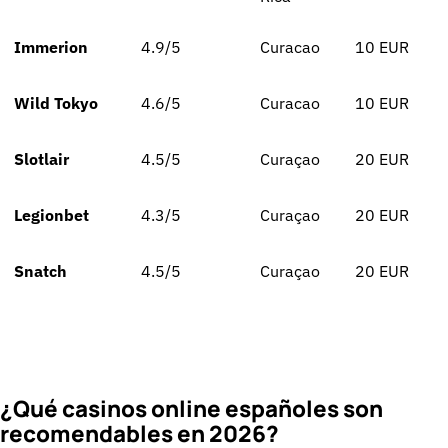
Immerion
4.9/5
Curacao
10 EUR
Wild Tokyo
4.6/5
Curacao
10 EUR
Slotlair
4.5/5
Curaçao
20 EUR
Legionbet
4.3/5
Curaçao
20 EUR
Snatch
4.5/5
Curaçao
20 EUR
¿Qué casinos online españoles son
recomendables en 2026?