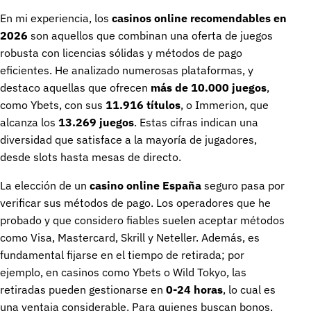
En mi experiencia, los
casinos online recomendables en
2026
son aquellos que combinan una oferta de juegos
robusta con licencias sólidas y métodos de pago
eficientes. He analizado numerosas plataformas, y
destaco aquellas que ofrecen
más de 10.000 juegos
,
como Ybets, con sus
11.916 títulos
, o Immerion, que
alcanza los
13.269 juegos
. Estas cifras indican una
diversidad que satisface a la mayoría de jugadores,
desde slots hasta mesas de directo.
La elección de un
casino online España
seguro pasa por
verificar sus métodos de pago. Los operadores que he
probado y que considero fiables suelen aceptar métodos
como Visa, Mastercard, Skrill y Neteller. Además, es
fundamental fijarse en el tiempo de retirada; por
ejemplo, en casinos como Ybets o Wild Tokyo, las
retiradas pueden gestionarse en
0-24 horas
, lo cual es
una ventaja considerable. Para quienes buscan bonos,