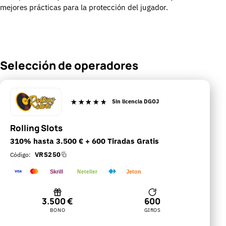
mejores prácticas para la protección del jugador.
Selección de operadores
Sin licencia DGOJ
Rolling Slots
310% hasta 3.500 € + 600 Tiradas Gratis
Código:
VRS250
Skrill
Neteller
Jeton
Visa
Mastercard
Skrill
Neteller
Paysafecard
Jeton
3.500 €
600
BONO
GIROS