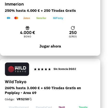
Immerion
250% hasta 4.000 € + 250 Tiradas Gratis
Jeton
Neteller
MiFinity
Paysafecard
Mastercard
Jeton
Neteller
MiFinity
Revolut
4.000 €
250
BONO
GIROS
Jugar ahora
Sin licencia DGOJ
Wild Tokyo
260% hasta 3.000 € + 650 Tiradas Gratis en
Popiplay - Area 69
Código:
VRS250
Visa/Mastercard
PaysafeCard
Skrill
Trustly