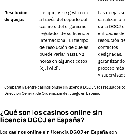
Resolución
Las quejas se gestionan
Las quejas se
de quejas
a través del soporte del
canalizan a través
casino o del organismo
de la DGOJ o
regulador de su licencia
entidades de
internacional. El tiempo
resolución de
de resolución de quejas
conflictos
puede variar hasta 72
designadas,
horas en algunos casos
garantizando un
(ej. iWild).
proceso más form
y supervisado.
Comparativa entre casinos online sin licencia DGOJ y los regulados por la
Dirección General de Ordenación del Juego en España.
¿Qué son los casinos online sin
licencia DGOJ en España?
Los
casinos online sin licencia DGOJ en España
son