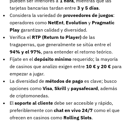
pueden ser inferiores a
1 hora
, mientras que las
tarjetas bancarias tardan entre
3 y 5 días
.
Considera la variedad de
proveedores de juegos
:
operadores como
NetEnt
,
Evolution
y
Pragmatic
Play
garantizan calidad y diversidad.
Verifica el
RTP (Return to Player)
de las
tragaperras, que generalmente se sitúa entre el
94% y el 97%
, para entender el retorno teórico.
Fíjate en el
depósito mínimo
requerido; la mayoría
de casinos que analizo exigen entre
10 € y 20 €
para
empezar a jugar.
La diversidad de
métodos de pago
es clave; busco
opciones como
Visa
,
Skrill
y
paysafecard
, además
de criptomonedas.
El
soporte al cliente
debe ser accesible y rápido,
preferiblemente con
chat en vivo 24/7
como el que
ofrecen en casinos como
Rolling Slots
.