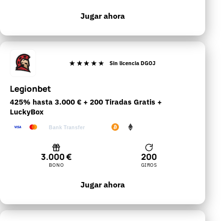
Jugar ahora
Sin licencia DGOJ
Legionbet
425% hasta 3.000 € + 200 Tiradas Gratis +
LuckyBox
Bank Transfer
Visa
Mastercard
Bank Transfer
Apple Pay
Bitcoin
Ethereum
3.000 €
200
BONO
GIROS
Jugar ahora