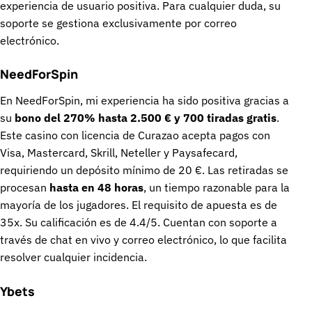
experiencia de usuario positiva. Para cualquier duda, su
soporte se gestiona exclusivamente por correo
electrónico.
NeedForSpin
En NeedForSpin, mi experiencia ha sido positiva gracias a
su
bono del 270% hasta 2.500 € y 700 tiradas gratis
.
Este casino con licencia de Curazao acepta pagos con
Visa, Mastercard, Skrill, Neteller y Paysafecard,
requiriendo un depósito mínimo de 20 €. Las retiradas se
procesan
hasta en 48 horas
, un tiempo razonable para la
mayoría de los jugadores. El requisito de apuesta es de
35x. Su calificación es de 4.4/5. Cuentan con soporte a
través de chat en vivo y correo electrónico, lo que facilita
resolver cualquier incidencia.
Ybets